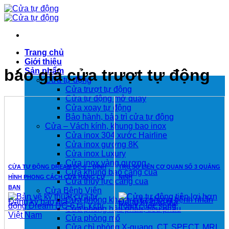
Bỏ
qua
nội
dung
Trang chủ
Giới thiệu
báo giá cửa trượt tự động
Sản phẩm
Cửa tự động
Cửa trượt tự động
Cửa tự động mở quay
Cửa xoay tự động
Bảo hành, bảo trì cửa tự động
Cửa – Vách kính, khung bao inox
Cửa inox 304 xước Hairline
Cửa inox gương 8K
Cửa inox Luxury
Cửa inox vàng gương
CỬA TỰ ĐỘNG DREAM DC-6 – ĐỊNH
TRỤ SỞ LIÊN CƠ QUAN SỐ 3 QUẢNG
Cửa khung bao càng cua
HÌNH PHONG CÁCH CỬA HÀNG CỦA
NINH
Cửa thuỷ lực càng cua
BẠN
Cửa Bệnh Viện
Cửa phòng khám, cửa phòng bệnh nhân
Đăng ký báo giá
Đăng ký báo giá
Cửa phòng hậu phẫu, tiểu phẫu
Cửa phòng mổ
Cửa chì phòng X-quang, CT, SPECT, MRI