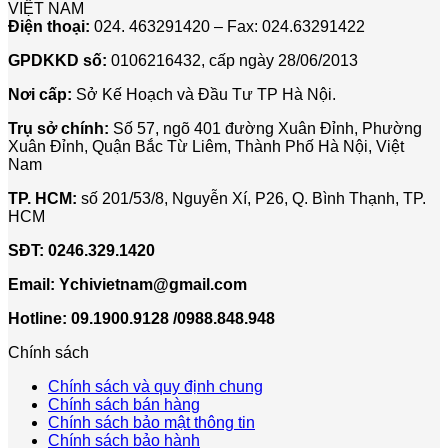
VIỆT NAM
TÍNH
pháp
Kín:
Long
Điện thoại:
024. 463291420 – Fax: 024.63291422
LINAC
vận
5
Ở
hành
Lý
GPDKKD số:
0106216432, cấp ngày 28/06/2013
BỆNH
thông
Do
VIỆN
minh
Phổ
Nơi cấp:
Sở Kế Hoạch và Đầu Tư TP Hà Nội.
103
Biến
Và
Trụ sở chính:
Số 57, ngõ 401 đường Xuân Đỉnh, Phường
Cách
Xuân Đỉnh, Quận Bắc Từ Liêm, Thành Phố Hà Nội, Việt
Xử
Nam
Lý
TP. HCM:
số 201/53/8, Nguyễn Xí, P26, Q. Bình Thạnh, TP.
HCM
SĐT:
0246.329.1420
Email:
Ychivietnam@gmail.com
Hotline: 09.1900.9128 /0988.848.948
Chính sách
Chính sách và quy định chung
Chính sách bán hàng
Chính sách bảo mật thông tin
Chính sách bảo hành