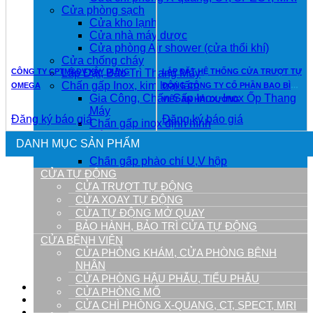
Cửa phòng sạch
Cửa kho lạnh
Cửa nhà máy dược
Cửa phòng Air shower (cửa thổi khí)
Cửa chống cháy
CÔNG TY CPTM&DV XÂY DỰNG
LẮP ĐẶT HỆ THỐNG CỬA TRƯỢT TỰ
Lắp Đặt, Bảo Trì Thang Máy
Chấn gấp Inox, kim loại tấm
OMEGA
ĐỘNG CÔNG TY CỔ PHẦN BAO BÌ
Gia Công, Chấn Gấp Inox, Inox Ốp Thang
VIỆT AN HẢI DƯƠNG
Máy
Đăng ký báo giá
Đăng ký báo giá
Chấn gấp inox định hình
Cắt laser kim loại tấm
DANH MỤC SẢN PHẨM
Bào rãnh V CNC
Chấn gấp phào chỉ U,V hộp
CỬA TỰ ĐỘNG
Trang trí nội thất inox – Phào chỉ inox
CỬA TRƯỢT TỰ ĐỘNG
Inox ốp tường
Inox ốp vách
CỬA XOAY TỰ ĐỘNG
Tủ inox cao cấp
CỬA TỰ ĐỘNG MỞ QUAY
Tủ bệnh viện
BẢO HÀNH, BẢO TRÌ CỬA TỰ ĐỘNG
Tủ bếp inox
CỬA BỆNH VIỆN
Xe đẩy gây mê cấp cứu
CỬA PHÒNG KHÁM, CỬA PHÒNG BỆNH
Bồn rửa tay inox
NHÂN
Phụ kiện cửa tự động
CỬA PHÒNG HẬU PHẪU, TIỂU PHẪU
Tin Tức
CỬA PHÒNG MỔ
Dự án
CỬA CHÌ PHÒNG X-QUANG, CT, SPECT, MRI
Video