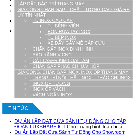
LẮP ĐẶT, BẢO TRÌ THANG MÁY
Tuyển Dụng
GIA CÔNG CHẤN GẤP – CHẤT LƯỢNG CAO, GIÁ RẺ,
Liên hệ
UY TÍN NHẤT
TỦ INOX CAO CẤP
09.1900.9128
TỦ BỆNH VIỆN
0
BỒN RỬA TAY INOX
TỦ BẾP INOX
Giỏ hàng
XE ĐẨY GÂY MÊ CẤP CỨU
CHẤN GẤP INOX ĐỊNH HÌNH
BÀO RÃNH V CNC
CẮT LASER KIM LOẠI TẤM
CHẤN GẤP PHÀO CHỈ U,V HỘP
GIA CÔNG, CHẤN GẤP INOX, INOX ỐP THANG MÁY
TRANG TRÍ NỘI THẤT INOX – PHÀO CHỈ INOX
INOX ỐP TƯỜNG
Chưa có sản phẩm trong giỏ hàng.
INOX ỐP VÁCH
VÁCH NGĂN INOX
TIN TỨC
DỰ ÁN LẮP ĐẶT CỬA SẢNH TỰ ĐỘNG CHO TẬP
ở
ĐOÀN LUXSHARE ICT
Chức năng bình luận bị tắt
DỰ
Dự Án Lắp Đặt Cửa Sảnh Tự Động Cho Showroom