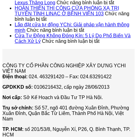
ở
ÁN
Lexus Thăng Long
Chức năng bình luận bị tắt
Dự
LẮP
HOÀN THIỆN THI CÔNG CỬA PHÒNG XẠ TRỊ
Án
ĐẶT
TUYẾN TÍNH LINAC Ở BỆNH VIỆN 103
Chức năng
ở
Lắp
CỬA
bình luận bị tắt
HOÀN
Đặt
SẢN
Lắp đặt cửa tự động YChi: Giải pháp vận hành thông
THIỆN
ở
Cửa
TỰ
minh
Chức năng bình luận bị tắt
THI
Lắp
Sảnh
ĐỘN
Cửa Tự Động Không Đóng Kín: 5 Lý Do Phổ Biến Và
CÔNG
đặt
ở
Tự
CHO
Cách Xử Lý
Chức năng bình luận bị tắt
CỬA
cửa
Cửa
Động
TẬP
PHÒNG
tự
Tự
Cho
ĐOÀ
XẠ
động
Động
Showroo
LUX
TRỊ
YChi:
Không
Lexus
ICT
CÔNG TY CỔ PHẦN CÔNG NGHIỆP XÂY DỰNG YCHI
TUYẾN
Giải
Đóng
Thăng
VIỆT NAM
TÍNH
pháp
Kín:
Long
Điện thoại:
024. 463291420 – Fax: 024.63291422
LINAC
vận
5
Ở
hành
Lý
GPDKKD số:
0106216432, cấp ngày 28/06/2013
BỆNH
thông
Do
VIỆN
minh
Phổ
Nơi cấp:
Sở Kế Hoạch và Đầu Tư TP Hà Nội.
103
Biến
Và
Trụ sở chính:
Số 57, ngõ 401 đường Xuân Đỉnh, Phường
Cách
Xuân Đỉnh, Quận Bắc Từ Liêm, Thành Phố Hà Nội, Việt
Xử
Nam
Lý
TP. HCM:
số 201/53/8, Nguyễn Xí, P26, Q. Bình Thạnh, TP.
HCM