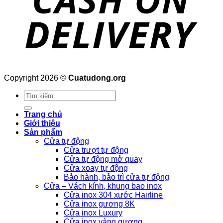
Copyright 2026 ©
Cuatudong.org
Tìm
kiếm:
Trang chủ
Giới thiệu
Sản phẩm
Cửa tự động
Cửa trượt tự động
Cửa tự động mở quay
Cửa xoay tự động
Bảo hành, bảo trì cửa tự động
Cửa – Vách kính, khung bao inox
Cửa inox 304 xước Hairline
Cửa inox gương 8K
Cửa inox Luxury
Cửa inox vàng gương