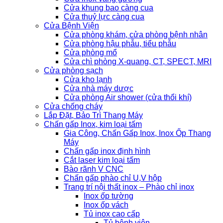
Cửa khung bao càng cua
Cửa thuỷ lực càng cua
Cửa Bệnh Viện
Cửa phòng khám, cửa phòng bệnh nhân
Cửa phòng hậu phẫu, tiểu phẫu
Cửa phòng mổ
Cửa chì phòng X-quang, CT, SPECT, MRI
Cửa phòng sạch
Cửa kho lạnh
Cửa nhà máy dược
Cửa phòng Air shower (cửa thổi khí)
Cửa chống cháy
Lắp Đặt, Bảo Trì Thang Máy
Chấn gấp Inox, kim loại tấm
Gia Công, Chấn Gấp Inox, Inox Ốp Thang
Máy
Chấn gấp inox định hình
Cắt laser kim loại tấm
Bào rãnh V CNC
Chấn gấp phào chỉ U,V hộp
Trang trí nội thất inox – Phào chỉ inox
Inox ốp tường
Inox ốp vách
Tủ inox cao cấp
Tủ bệnh viện