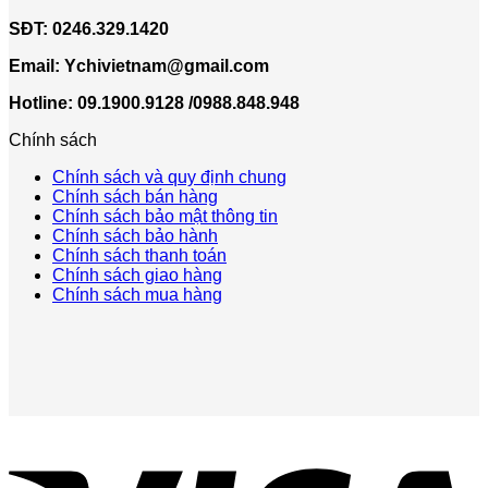
SĐT:
0246.329.1420
Email:
Ychivietnam@gmail.com
Hotline: 09.1900.9128 /0988.848.948
Chính sách
Chính sách và quy định chung
Chính sách bán hàng
Chính sách bảo mật thông tin
Chính sách bảo hành
Chính sách thanh toán
Chính sách giao hàng
Chính sách mua hàng
V