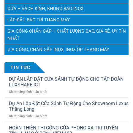
CỬA – VÁCH KÍNH, KHUNG BAO INOX
LẮP ĐẶT, BẢO TRÌ THANG MÁY
GIA CÔNG CHẤN GẤP – CHẤT LƯỢNG CAO, GIÁ RẺ, UY TÍN
NHẤT
GIA CÔNG, CHẤN GẤP INOX, INOX ỐP THANG MÁY
TIN TỨC
DỰ ÁN LẮP ĐẶT CỬA SẢNH TỰ ĐỘNG CHO TẬP ĐOÀN
LUXSHARE ICT
ở
Chức năng bình luận bị tắt
DỰ
ÁN
Dự Án Lắp Đặt Cửa Sảnh Tự Động Cho Showroom Lexus
LẮP
Thăng Long
ĐẶT
ở
Chức năng bình luận bị tắt
CỬA
Dự
SẢNH
Án
HOÀN THIỆN THI CÔNG CỬA PHÒNG XẠ TRỊ TUYẾN
TỰ
Lắp
ĐỘNG