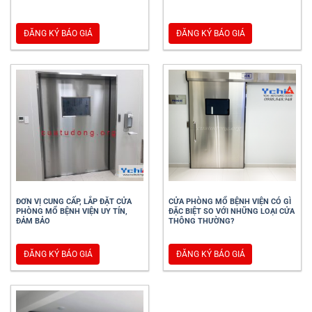
ĐĂNG KÝ BÁO GIÁ
ĐĂNG KÝ BÁO GIÁ
ĐƠN VỊ CUNG CẤP, LẮP ĐẶT CỬA
CỬA PHÒNG MỔ BỆNH VIỆN CÓ GÌ
PHÒNG MỔ BỆNH VIỆN UY TÍN,
ĐẶC BIỆT SO VỚI NHỮNG LOẠI CỬA
ĐẢM BẢO
THÔNG THƯỜNG?
ĐĂNG KÝ BÁO GIÁ
ĐĂNG KÝ BÁO GIÁ