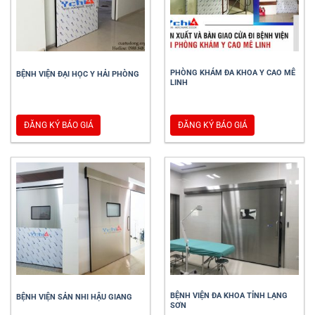
PHÒNG KHÁM ĐA KHOA Y CAO MÊ
BỆNH VIỆN ĐẠI HỌC Y HẢI PHÒNG
LINH
ĐĂNG KÝ BÁO GIÁ
ĐĂNG KÝ BÁO GIÁ
BỆNH VIỆN ĐA KHOA TỈNH LẠNG
BỆNH VIỆN SẢN NHI HẬU GIANG
SƠN