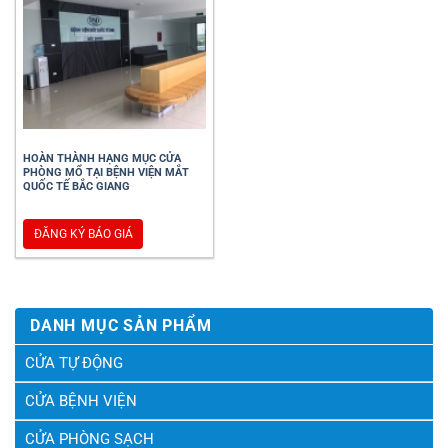
HOÀN THÀNH HẠNG MỤC CỬA
PHÒNG MỔ TẠI BỆNH VIỆN MẮT
QUỐC TẾ BẮC GIANG
ĐĂNG KÝ BÁO GIÁ
DANH MỤC SẢN PHẨM
CỬA TỰ ĐỘNG
CỬA BỆNH VIỆN
CỬA PHÒNG SẠCH