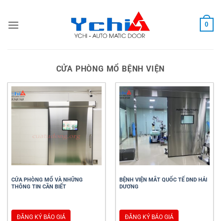
Bỏ
qua
0
nội
dung
CỬA PHÒNG MỔ BỆNH VIỆN
CỬA PHÒNG MỔ VÀ NHỮNG
BỆNH VIỆN MẮT QUỐC TẾ DND HẢI
THÔNG TIN CẦN BIẾT
DƯƠNG
ĐĂNG KÝ BÁO GIÁ
ĐĂNG KÝ BÁO GIÁ