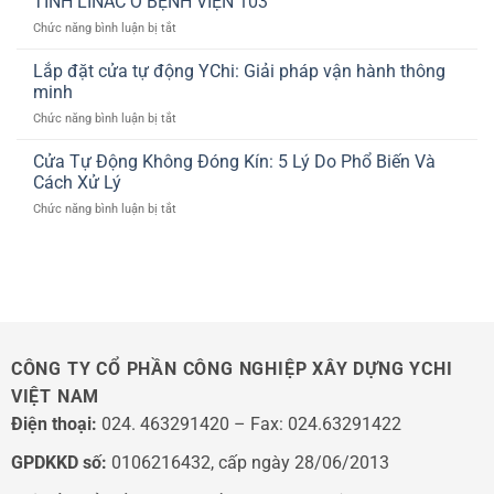
TÍNH LINAC Ở BỆNH VIỆN 103
Đặt
CHO
ở
Chức năng bình luận bị tắt
Cửa
TẬP
HOÀN
Sảnh
ĐOÀN
THIỆN
Lắp đặt cửa tự động YChi: Giải pháp vận hành thông
Tự
LUXSHARE
THI
Động
minh
ICT
CÔNG
Cho
ở
Chức năng bình luận bị tắt
CỬA
Showroom
Lắp
PHÒNG
Lexus
đặt
Cửa Tự Động Không Đóng Kín: 5 Lý Do Phổ Biến Và
XẠ
Thăng
cửa
TRỊ
Cách Xử Lý
Long
tự
TUYẾN
ở
Chức năng bình luận bị tắt
động
TÍNH
Cửa
YChi:
LINAC
Tự
Giải
Ở
Động
pháp
BỆNH
Không
vận
VIỆN
Đóng
hành
103
Kín:
thông
5
minh
Lý
CÔNG TY CỔ PHẦN CÔNG NGHIỆP XÂY DỰNG YCHI
Do
VIỆT NAM
Phổ
Biến
Điện thoại:
024. 463291420 – Fax: 024.63291422
Và
Cách
GPDKKD số:
0106216432, cấp ngày 28/06/2013
Xử
Lý