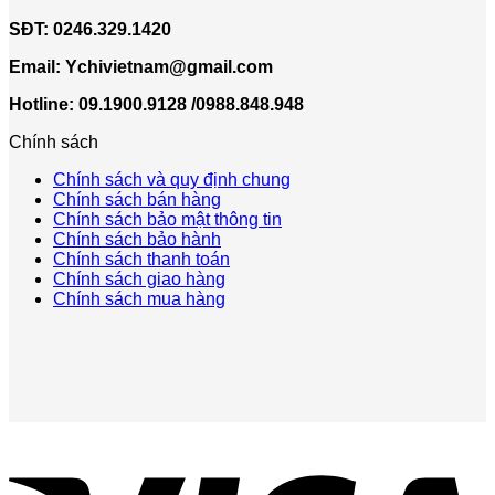
SĐT:
0246.329.1420
Email:
Ychivietnam@gmail.com
Hotline: 09.1900.9128 /0988.848.948
Chính sách
Chính sách và quy định chung
Chính sách bán hàng
Chính sách bảo mật thông tin
Chính sách bảo hành
Chính sách thanh toán
Chính sách giao hàng
Chính sách mua hàng
V