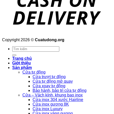
Copyright 2026 ©
Cuatudong.org
Tìm
kiếm:
Trang chủ
Giới thiệu
Sản phẩm
Cửa tự động
Cửa trượt tự động
Cửa tự động mở quay
Cửa xoay tự động
Bảo hành, bảo trì cửa tự động
Cửa – Vách kính, khung bao inox
Cửa inox 304 xước Hairline
Cửa inox gương 8K
Cửa inox Luxury
Cửa inox vàng gương