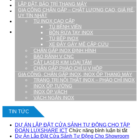
LẮP ĐẶT, BẢO TRÌ THANG MÁY
Tuyển Dụng
GIA CÔNG CHẤN GẤP – CHẤT LƯỢNG CAO, GIÁ RẺ,
Liên hệ
UY TÍN NHẤT
TỦ INOX CAO CẤP
09.1900.9128
TỦ BỆNH VIỆN
0
BỒN RỬA TAY INOX
TỦ BẾP INOX
Giỏ hàng
XE ĐẨY GÂY MÊ CẤP CỨU
CHẤN GẤP INOX ĐỊNH HÌNH
BÀO RÃNH V CNC
CẮT LASER KIM LOẠI TẤM
CHẤN GẤP PHÀO CHỈ U,V HỘP
GIA CÔNG, CHẤN GẤP INOX, INOX ỐP THANG MÁY
TRANG TRÍ NỘI THẤT INOX – PHÀO CHỈ INOX
INOX ỐP TƯỜNG
Chưa có sản phẩm trong giỏ hàng.
INOX ỐP VÁCH
VÁCH NGĂN INOX
TIN TỨC
DỰ ÁN LẮP ĐẶT CỬA SẢNH TỰ ĐỘNG CHO TẬP
ở
ĐOÀN LUXSHARE ICT
Chức năng bình luận bị tắt
DỰ
Dự Án Lắp Đặt Cửa Sảnh Tự Động Cho Showroom