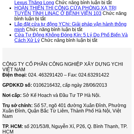
ở
ÁN
Lexus Thăng Long
Chức năng bình luận bị tắt
Dự
LẮP
HOÀN THIỆN THI CÔNG CỬA PHÒNG XẠ TRỊ
Án
ĐẶT
TUYẾN TÍNH LINAC Ở BỆNH VIỆN 103
Chức năng
ở
Lắp
CỬA
bình luận bị tắt
HOÀN
Đặt
SẢN
Lắp đặt cửa tự động YChi: Giải pháp vận hành thông
THIỆN
ở
Cửa
TỰ
minh
Chức năng bình luận bị tắt
THI
Lắp
Sảnh
ĐỘN
Cửa Tự Động Không Đóng Kín: 5 Lý Do Phổ Biến Và
CÔNG
đặt
ở
Tự
CHO
Cách Xử Lý
Chức năng bình luận bị tắt
CỬA
cửa
Cửa
Động
TẬP
PHÒNG
tự
Tự
Cho
ĐOÀ
XẠ
động
Động
Showroo
LUX
TRỊ
YChi:
Không
Lexus
ICT
CÔNG TY CỔ PHẦN CÔNG NGHIỆP XÂY DỰNG YCHI
TUYẾN
Giải
Đóng
Thăng
VIỆT NAM
TÍNH
pháp
Kín:
Long
Điện thoại:
024. 463291420 – Fax: 024.63291422
LINAC
vận
5
Ở
hành
Lý
GPDKKD số:
0106216432, cấp ngày 28/06/2013
BỆNH
thông
Do
VIỆN
minh
Phổ
Nơi cấp:
Sở Kế Hoạch và Đầu Tư TP Hà Nội.
103
Biến
Và
Trụ sở chính:
Số 57, ngõ 401 đường Xuân Đỉnh, Phường
Cách
Xuân Đỉnh, Quận Bắc Từ Liêm, Thành Phố Hà Nội, Việt
Xử
Nam
Lý
TP. HCM:
số 201/53/8, Nguyễn Xí, P26, Q. Bình Thạnh, TP.
HCM