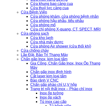
Cửa khung bao càng cua
Cửa thuỷ lực càng cua
Cửa Bệnh Viện
Cửa phòng khám, cửa phòng bệnh nhân
Cửa phòng hậu phẫu, tiểu phẫu
Cửa phòng mổ
Cửa chì phòng X-quang, CT, SPECT, MRI
Cửa phòng sạch
Cửa kho lạnh
Cửa nhà máy dược
Cửa phòng Air shower (cửa thổi khí)
Cửa chống cháy
Lắp Đặt, Bảo Trì Thang Máy
Chấn gấp Inox, kim loại tấm
Gia Công, Chấn Gấp Inox, Inox Ốp Thang
Máy
Chấn gấp inox định hình
Cắt laser kim loại tấm
Bào rãnh V CNC
Chấn gấp phào chỉ U,V hộp
Trang trí nội thất inox – Phào chỉ inox
Inox ốp tường
Inox ốp vách
Tủ inox cao cấp
Tủ bệnh viện