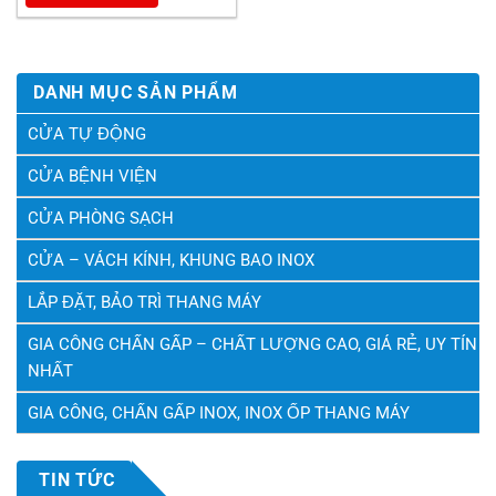
DANH MỤC SẢN PHẨM
CỬA TỰ ĐỘNG
CỬA BỆNH VIỆN
CỬA PHÒNG SẠCH
CỬA – VÁCH KÍNH, KHUNG BAO INOX
LẮP ĐẶT, BẢO TRÌ THANG MÁY
GIA CÔNG CHẤN GẤP – CHẤT LƯỢNG CAO, GIÁ RẺ, UY TÍN
NHẤT
GIA CÔNG, CHẤN GẤP INOX, INOX ỐP THANG MÁY
TIN TỨC