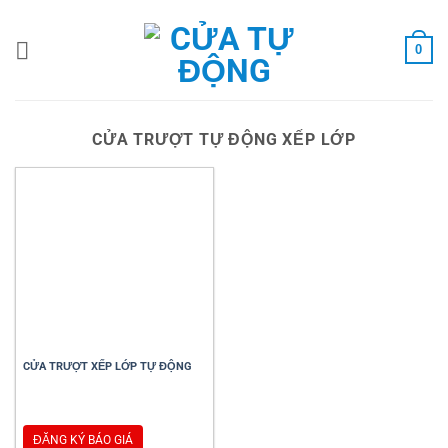
Bỏ
qua
0
nội
dung
CỬA TRƯỢT TỰ ĐỘNG XẾP LỚP
CỬA TRƯỢT XẾP LỚP TỰ ĐỘNG
ĐĂNG KÝ BÁO GIÁ