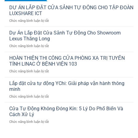
DỰ ÁN LẮP ĐẶT CỬA SẢNH TỰ ĐỘNG CHO TẬP ĐOÀN
LUXSHARE ICT
ở
Chức năng bình luận bị tắt
DỰ
ÁN
Dự Án Lắp Đặt Cửa Sảnh Tự Động Cho Showroom
LẮP
Lexus Thăng Long
ĐẶT
ở
Chức năng bình luận bị tắt
CỬA
Dự
SẢNH
Án
HOÀN THIỆN THI CÔNG CỬA PHÒNG XẠ TRỊ TUYẾN
TỰ
Lắp
ĐỘNG
TÍNH LINAC Ở BỆNH VIỆN 103
Đặt
CHO
ở
Chức năng bình luận bị tắt
Cửa
TẬP
HOÀN
Sảnh
ĐOÀN
THIỆN
Lắp đặt cửa tự động YChi: Giải pháp vận hành thông
Tự
LUXSHARE
THI
Động
minh
ICT
CÔNG
Cho
ở
Chức năng bình luận bị tắt
CỬA
Showroom
Lắp
PHÒNG
Lexus
đặt
Cửa Tự Động Không Đóng Kín: 5 Lý Do Phổ Biến Và
XẠ
Thăng
cửa
TRỊ
Cách Xử Lý
Long
tự
TUYẾN
ở
Chức năng bình luận bị tắt
động
TÍNH
Cửa
YChi:
LINAC
Tự
Giải
Ở
Động