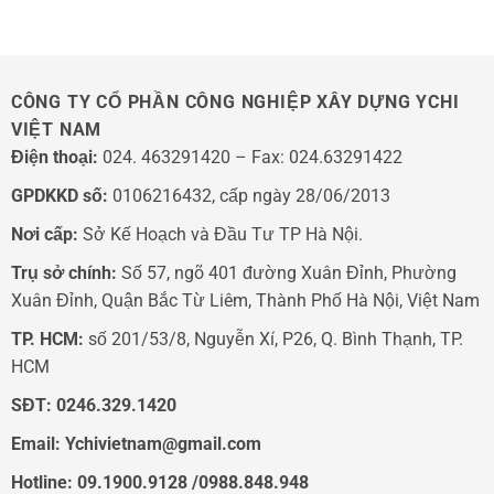
pháp
BỆNH
Không
vận
VIỆN
Đóng
hành
103
Kín:
thông
5
minh
Lý
CÔNG TY CỔ PHẦN CÔNG NGHIỆP XÂY DỰNG YCHI
Do
VIỆT NAM
Phổ
Biến
Điện thoại:
024. 463291420 – Fax: 024.63291422
Và
Cách
GPDKKD số:
0106216432, cấp ngày 28/06/2013
Xử
Lý
Nơi cấp:
Sở Kế Hoạch và Đầu Tư TP Hà Nội.
Trụ sở chính:
Số 57, ngõ 401 đường Xuân Đỉnh, Phường
Xuân Đỉnh, Quận Bắc Từ Liêm, Thành Phố Hà Nội, Việt Nam
TP. HCM:
số 201/53/8, Nguyễn Xí, P26, Q. Bình Thạnh, TP.
HCM
SĐT:
0246.329.1420
Email:
Ychivietnam@gmail.com
Hotline: 09.1900.9128 /0988.848.948