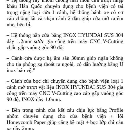
– Hệ thống ray nhôm chống mài mòn cửa trượt nhập
khẩu Hàn Quốc chuyên dụng cho bệnh viện có tải
trọng nặng loại cửa 1 cánh, hệ thống bánh xe có cơ
cấu chống lật và chặn cánh 2 đầu giúp cửa mở ra êm
nhẹ, bền bỉ.
– Hệ thống nắp cửa bằng INOX HYUNDAI SUS 304
dày 1.2mm sước gia công trên máy CNC V-Cutting
chấn gấp vuông góc 90 độ.
– Cánh cửa được hạ âm sàn 30mm giúp ngăn không
cho tia phóng xạ thoát ra ngoài, có dẫn hướng bằng U
inox bảo vệ.”
– Cánh cửa bọc chì chuyên dụng cho bệnh viện loại 1
cánh mở trượt vật liệu INOX HYUNDAI SUS 304 gia
công trên máy CNC V-Cutting cao cấp gấp vuông góc
90 độ, INOX dày 1.0mm.
– Bên trong cánh cửa kết cấu chịu lực bằng Profile
nhôm chuyên dụng cho cửa bệnh viện + lõi
Honeycomb Paper giúp căng bề mặt + bọc lớp chì cản
xạ dày 2mm.