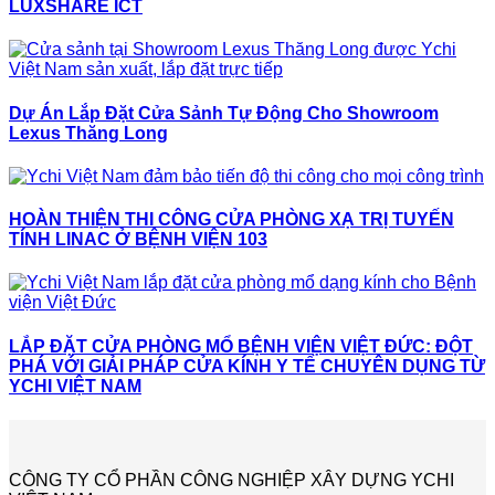
LUXSHARE ICT
Dự Án Lắp Đặt Cửa Sảnh Tự Động Cho Showroom
Lexus Thăng Long
HOÀN THIỆN THI CÔNG CỬA PHÒNG XẠ TRỊ TUYẾN
TÍNH LINAC Ở BỆNH VIỆN 103
LẮP ĐẶT CỬA PHÒNG MỔ BỆNH VIỆN VIỆT ĐỨC: ĐỘT
PHÁ VỚI GIẢI PHÁP CỬA KÍNH Y TẾ CHUYÊN DỤNG TỪ
YCHI VIỆT NAM
CÔNG TY CỔ PHẦN CÔNG NGHIỆP XÂY DỰNG YCHI