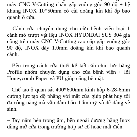
máy CNC V-Cutting chấn gấp vuông góc 90 độ + hệ
khung INOX 10*50mm có cài doăng kín khí ốp bao
quanh ô cửa.
– Cánh cửa chuyên dụng cho cửa bệnh viện loại 1
cánh mở trượt vật liệu INOX HYUNDAI SUS 304 gia
công trên máy CNC V-Cutting cao cấp gấp vuông góc
90 độ, INOX dày 1.0mm doăng kín khí bao quanh
cánh.
– Bên trong cánh cửa thiết kế kết cấu chịu lực bằng
Profile nhôm chuyên dụng cho cửa bệnh viện + lõi
Honeycomb Paper và PU giúp căng bề mặt.
– Chế tạo ô quan sát 400*600mm kính hộp 6-28-6mm
cường lực tạo độ phẳng với mặt cửa giúp phát huy tối
đa công năng mà vẫn đảm bảo thẩm mỹ và dễ dàng vệ
sinh.
– Tay nắm bên trong âm, bên ngoài dương bằng Inox
dùng mở cửa trong trường hợp sự cố hoặc mất điện.