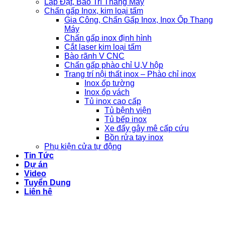
Lắp Đặt, Bảo Trì Thang Máy
Chấn gấp Inox, kim loại tấm
Gia Công, Chấn Gấp Inox, Inox Ốp Thang
Máy
Chấn gấp inox định hình
Cắt laser kim loại tấm
Bào rãnh V CNC
Chấn gấp phào chỉ U,V hộp
Trang trí nội thất inox – Phào chỉ inox
Inox ốp tường
Inox ốp vách
Tủ inox cao cấp
Tủ bệnh viện
Tủ bếp inox
Xe đẩy gây mê cấp cứu
Bồn rửa tay inox
Phụ kiện cửa tự động
Tin Tức
Dự án
Video
Tuyển Dụng
Liên hệ