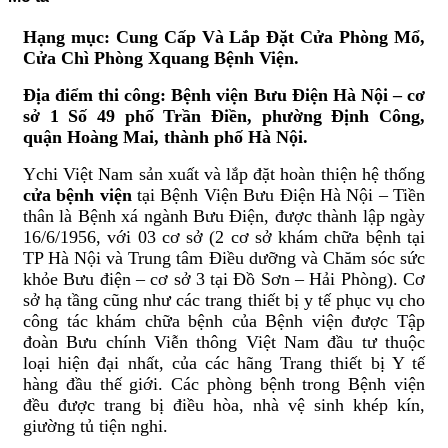
VIỆN
minh
Phổ
103
Biến
Hạng mục: Cung Cấp Và Lắp Đặt
Cửa
Phòng Mổ,
Và
Cửa Chì Phòng Xquang Bệnh Viện.
Cách
Xử
Địa điểm thi công: Bệnh viện Bưu Điện Hà Nội – cơ
Lý
sở 1
Số 49 phố Trần Điền, phường Định Công,
quận Hoàng Mai, thành phố Hà Nội
.
Ychi Việt Nam sản xuất và lắp đặt hoàn thiện hệ thống
cửa
bệnh viện
tại Bệnh Viện Bưu Điện Hà Nội – Tiền
thân là Bệnh xá ngành Bưu Điện, được thành lập ngày
16/6/1956, với 03 cơ sở (2 cơ sở khám chữa bệnh tại
TP Hà Nội và Trung tâm Điều dưỡng và Chăm sóc sức
khỏe Bưu điện – cơ sở 3 tại Đồ Sơn – Hải Phòng). Cơ
sở hạ tầng cũng như các trang thiết bị y tế phục vụ cho
công tác khám chữa bệnh của Bệnh viện được Tập
đoàn Bưu chính Viễn thông Việt Nam đầu tư thuộc
loại hiện đại nhất, của các hãng Trang thiết bị Y tế
hàng đầu thế giới. Các phòng bệnh trong Bệnh viện
đều được trang bị điều hòa, nhà vệ sinh khép kín,
giường tủ tiện nghi.