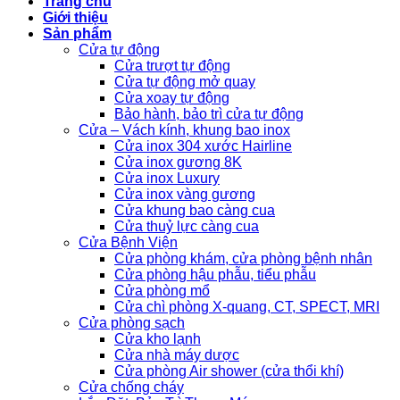
Trang chủ
Giới thiệu
Sản phẩm
Cửa tự động
Cửa trượt tự động
Cửa tự động mở quay
Cửa xoay tự động
Bảo hành, bảo trì cửa tự động
Cửa – Vách kính, khung bao inox
Cửa inox 304 xước Hairline
Cửa inox gương 8K
Cửa inox Luxury
Cửa inox vàng gương
Cửa khung bao càng cua
Cửa thuỷ lực càng cua
Cửa Bệnh Viện
Cửa phòng khám, cửa phòng bệnh nhân
Cửa phòng hậu phẫu, tiểu phẫu
Cửa phòng mổ
Cửa chì phòng X-quang, CT, SPECT, MRI
Cửa phòng sạch
Cửa kho lạnh
Cửa nhà máy dược
Cửa phòng Air shower (cửa thổi khí)
Cửa chống cháy