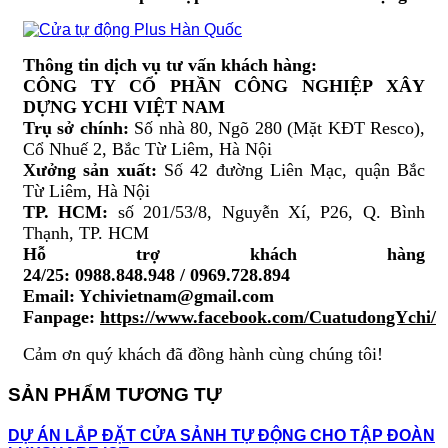
Thông tin dịch vụ tư vấn khách hàng:
CÔNG TY CỔ PHẦN CÔNG NGHIỆP XÂY
DỰNG YCHI VIỆT NAM
Trụ sở chính:
Số nhà 80, Ngõ 280 (Mặt KĐT Resco),
Cổ Nhuế 2, Bắc Từ Liêm, Hà Nội
Xưởng sản xuất:
Số 42 đường Liên Mạc, quận Bắc
Từ Liêm, Hà Nội
TP. HCM:
số 201/53/8, Nguyễn Xí, P26, Q. Bình
Thạnh, TP. HCM
Hỗ trợ khách hàng
24/25: 0988.848.948 / 0969.728.894
Email: Ychivietnam@gmail.com
Fanpage:
https://www.facebook.com/CuatudongYchi/
Cảm ơn quý khách đã đồng hành cùng chúng tôi!
SẢN PHẨM TƯƠNG TỰ
DỰ ÁN LẮP ĐẶT CỬA SẢNH TỰ ĐỘNG CHO TẬP ĐOÀN