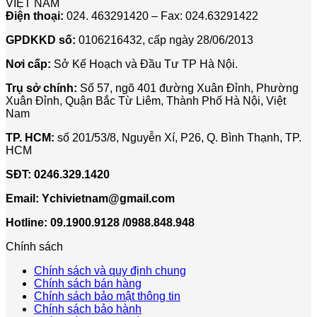
VIỆT NAM
Điện thoại:
024. 463291420 – Fax: 024.63291422
GPDKKD số:
0106216432, cấp ngày 28/06/2013
Nơi cấp:
Sở Kế Hoạch và Đầu Tư TP Hà Nội.
Trụ sở chính:
Số 57, ngõ 401 đường Xuân Đỉnh, Phường
Xuân Đỉnh, Quận Bắc Từ Liêm, Thành Phố Hà Nội, Việt
Nam
TP. HCM:
số 201/53/8, Nguyễn Xí, P26, Q. Bình Thạnh, TP.
HCM
SĐT:
0246.329.1420
Email:
Ychivietnam@gmail.com
Hotline: 09.1900.9128 /0988.848.948
Chính sách
Chính sách và quy định chung
Chính sách bán hàng
Chính sách bảo mật thông tin
Chính sách bảo hành