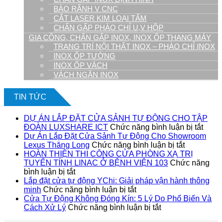
BÀO RÃNH V CNC
CẮT LASER KIM LOẠI TẤM
CHẤN GẤP PHÀO CHỈ U,V HỘP
GIA CÔNG, CHẤN GẤP INOX, INOX ỐP THANG MÁY
TRANG TRÍ NỘI THẤT INOX – PHÀO CHỈ INOX
INOX ỐP TƯỜNG
INOX ỐP VÁCH
VÁCH NGĂN INOX
TIN TỨC
DỰ ÁN LẮP ĐẶT CỬA SẢNH TỰ ĐỘNG CHO TẬP
ở
ĐOÀN LUXSHARE ICT
Chức năng bình luận bị tắt
DỰ
Dự Án Lắp Đặt Cửa Sảnh Tự Động Cho Showroom
ở
ÁN
Lexus Thăng Long
Chức năng bình luận bị tắt
Dự
LẮP
HOÀN THIỆN THI CÔNG CỬA PHÒNG XẠ TRỊ
Án
ĐẶT
TUYẾN TÍNH LINAC Ở BỆNH VIỆN 103
Chức năng
ở
Lắp
CỬA
bình luận bị tắt
HOÀN
Đặt
SẢN
Lắp đặt cửa tự động YChi: Giải pháp vận hành thông
THIỆN
ở
Cửa
TỰ
minh
Chức năng bình luận bị tắt
THI
Lắp
Sảnh
ĐỘN
Cửa Tự Động Không Đóng Kín: 5 Lý Do Phổ Biến Và
CÔNG
đặt
ở
Tự
CHO
Cách Xử Lý
Chức năng bình luận bị tắt
CỬA
cửa
Cửa
Động
TẬP