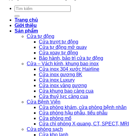
Tìm
kiếm:
Trang chủ
Giới thiệu
Sản phẩm
Cửa tự động
Cửa trượt tự động
Cửa tự động mở quay
Cửa xoay tự động
Bảo hành, bảo trì cửa tự động
Cửa – Vách kính, khung bao inox
Cửa inox 304 xước Hairline
Cửa inox gương 8K
Cửa inox Luxury
Cửa inox vàng gương
Cửa khung bao càng cua
Cửa thuỷ lực càng cua
Cửa Bệnh Viện
Cửa phòng khám, cửa phòng bệnh nhân
Cửa phòng hậu phẫu, tiểu phẫu
Cửa phòng mổ
Cửa chì phòng X-quang, CT, SPECT, MRI
Cửa phòng sạch
Cửa kho lạnh