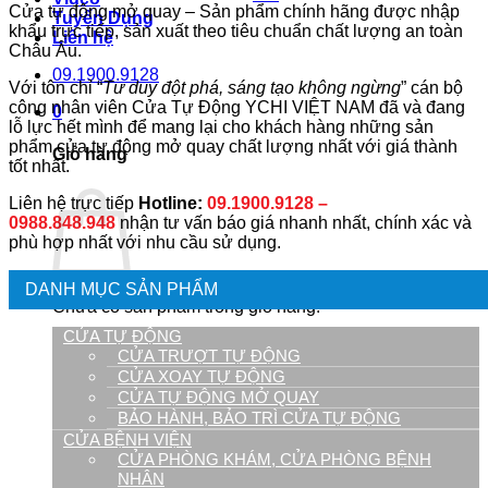
Cửa tự động mở quay – Sản phẩm chính hãng được nhập
Tuyển Dụng
khẩu trực tiếp, sản xuất theo tiêu chuẩn chất lượng an toàn
Liên hệ
Châu Âu.
09.1900.9128
Với tôn chỉ “
Tư duy đột phá, sáng tạo không ngừng
” cán bộ
công nhân viên Cửa Tự Động YCHI VIỆT NAM đã và đang
0
lỗ lực hết mình để mang lại cho khách hàng những sản
phẩm cửa tự động mở quay chất lượng nhất với giá thành
Giỏ hàng
tốt nhất.
Liên hệ trực tiếp
Hotline:
09.1900.9128 –
0988.848.948
nhận tư vấn báo giá nhanh nhất, chính xác và
phù hợp nhất với nhu cầu sử dụng
.
DANH MỤC SẢN PHẨM
Chưa có sản phẩm trong giỏ hàng.
CỬA TỰ ĐỘNG
CỬA TRƯỢT TỰ ĐỘNG
CỬA XOAY TỰ ĐỘNG
CỬA TỰ ĐỘNG MỞ QUAY
BẢO HÀNH, BẢO TRÌ CỬA TỰ ĐỘNG
CỬA BỆNH VIỆN
CỬA PHÒNG KHÁM, CỬA PHÒNG BỆNH
NHÂN