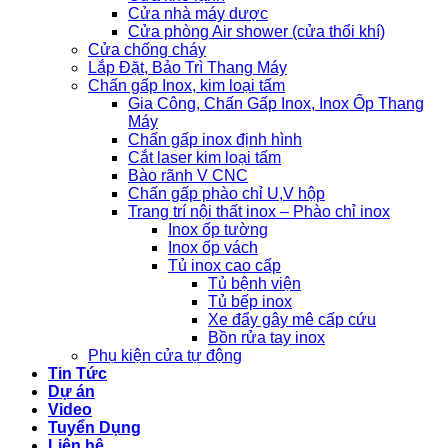
Cửa nhà máy dược
Cửa phòng Air shower (cửa thổi khí)
Cửa chống cháy
Lắp Đặt, Bảo Trì Thang Máy
Chấn gấp Inox, kim loại tấm
Gia Công, Chấn Gấp Inox, Inox Ốp Thang
Máy
Chấn gấp inox định hình
Cắt laser kim loại tấm
Bào rãnh V CNC
Chấn gấp phào chỉ U,V hộp
Trang trí nội thất inox – Phào chỉ inox
Inox ốp tường
Inox ốp vách
Tủ inox cao cấp
Tủ bệnh viện
Tủ bếp inox
Xe đẩy gây mê cấp cứu
Bồn rửa tay inox
Phụ kiện cửa tự động
Tin Tức
Dự án
Video
Tuyển Dụng
Liên hệ