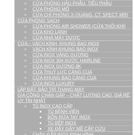
CỬA PHÒNG HẬU PHẪU, TIỂU PHẪU
CỬA PHÒNG MỔ
CỬA CHÌ PHÒNG X-QUANG, CT, SPECT, MRI
CỬA PHÒNG SẠCH
CỬA PHÒNG AIR SHOWER (CỬA THỔI KHÍ)
CỬA KHO LẠNH
CỬA NHÀ MÁY DƯỢC
CỬA – VÁCH KÍNH, KHUNG BAO INOX
VÁCH KÍNH KHUNG BAO INOX
CỬA INOX VÀNG GƯƠNG
CỬA INOX 304 XƯỚC HAIRLINE
CỬA INOX GƯƠNG 8K
CỬA THUỶ LỰC CÀNG CUA
CỬA KHUNG BAO CÀNG CUA
CỬA INOX LUXURY
LẮP ĐẶT, BẢO TRÌ THANG MÁY
GIA CÔNG CHẤN GẤP – CHẤT LƯỢNG CAO, GIÁ RẺ,
UY TÍN NHẤT
TỦ INOX CAO CẤP
TỦ BỆNH VIỆN
BỒN RỬA TAY INOX
TỦ BẾP INOX
XE ĐẨY GÂY MÊ CẤP CỨU
CHẤN GẤP INOX ĐỊNH HÌNH