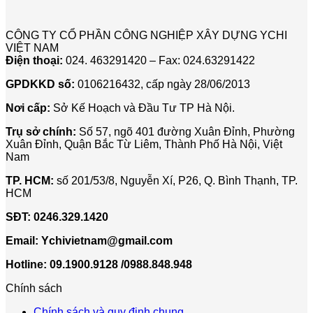
PHÒNG
tự
Tự
Cho
ĐOÀ
XẠ
động
Động
Showroo
LUX
TRỊ
YChi:
Không
Lexus
ICT
CÔNG TY CỔ PHẦN CÔNG NGHIỆP XÂY DỰNG YCHI
TUYẾN
Giải
Đóng
Thăng
VIỆT NAM
TÍNH
pháp
Kín:
Long
Điện thoại:
024. 463291420 – Fax: 024.63291422
LINAC
vận
5
Ở
hành
Lý
GPDKKD số:
0106216432, cấp ngày 28/06/2013
BỆNH
thông
Do
VIỆN
minh
Phổ
Nơi cấp:
Sở Kế Hoạch và Đầu Tư TP Hà Nội.
103
Biến
Và
Trụ sở chính:
Số 57, ngõ 401 đường Xuân Đỉnh, Phường
Cách
Xuân Đỉnh, Quận Bắc Từ Liêm, Thành Phố Hà Nội, Việt
Xử
Nam
Lý
TP. HCM:
số 201/53/8, Nguyễn Xí, P26, Q. Bình Thạnh, TP.
HCM
SĐT:
0246.329.1420
Email:
Ychivietnam@gmail.com
Hotline: 09.1900.9128 /0988.848.948
Chính sách
Chính sách và quy định chung