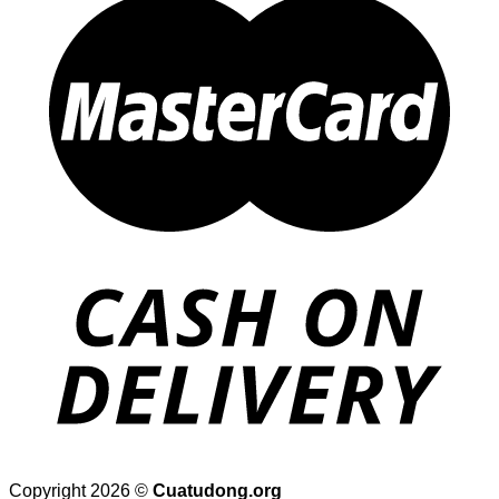
D
Copyright 2026 ©
Cuatudong.org