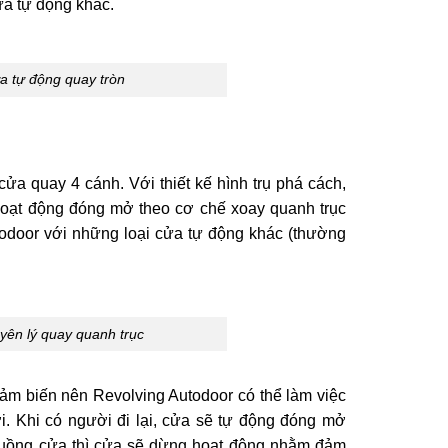
ửa tự động khác.
ửa tự động quay tròn
ửa quay 4 cánh. Với thiết kế hình trụ phá cách,
 hoạt động đóng mở theo cơ chế xoay quanh trục
todoor với những loại cửa tự động khác (thường
yên lý quay quanh trục
cảm biến nên Revolving Autodoor có thể làm việc
. Khi có người đi lại, cửa sẽ tự động đóng mở
 buồng cửa thì cửa sẽ dừng hoạt động nhằm đảm