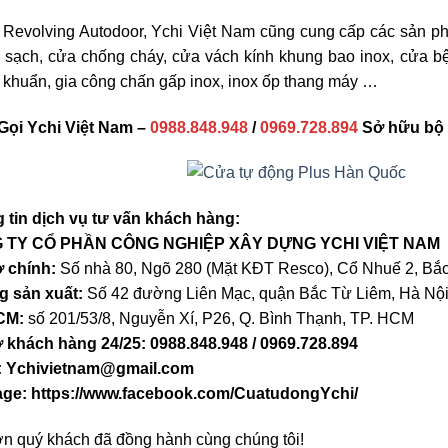
 Revolving Autodoor, Ychi Việt Nam cũng cung cấp các sản p
 sạch, cửa chống cháy, cửa vách kính khung bao inox, cửa bệ
 khuẩn, gia công chấn gấp inox, inox ốp thang máy …
Gọi Ychi Việt Nam –
0988.848.948
/
0969.728.894
Sở hữu bộ 
 tin dịch vụ tư vấn khách hàng:
 TY CỔ PHẦN CÔNG NGHIỆP XÂY DỰNG YCHI VIỆT NAM
ở chính:
Số nhà 80, Ngõ 280 (Mặt KĐT Resco), Cổ Nhuế 2, Bắc
 sản xuất:
Số 42 đường Liên Mạc, quận Bắc Từ Liêm, Hà Nộ
HCM:
số 201/53/8, Nguyễn Xí, P26, Q. Bình Thạnh, TP. HCM
ợ khách hàng 24/25: 0988.848.948 / 0969.728.894
: Ychivietnam@gmail.com
ge: https://www.facebook.com/CuatudongYchi/
n quý khách đã đồng hành cùng chúng tôi!