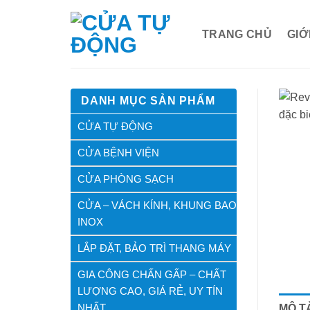
Bỏ
qua
TRANG CHỦ
GIỚ
nội
dung
DANH MỤC SẢN PHẨM
CỬA TỰ ĐỘNG
CỬA BỆNH VIỆN
CỬA PHÒNG SẠCH
CỬA – VÁCH KÍNH, KHUNG BAO
INOX
LẮP ĐẶT, BẢO TRÌ THANG MÁY
GIA CÔNG CHẤN GẤP – CHẤT
LƯỢNG CAO, GIÁ RẺ, UY TÍN
NHẤT
MÔ T