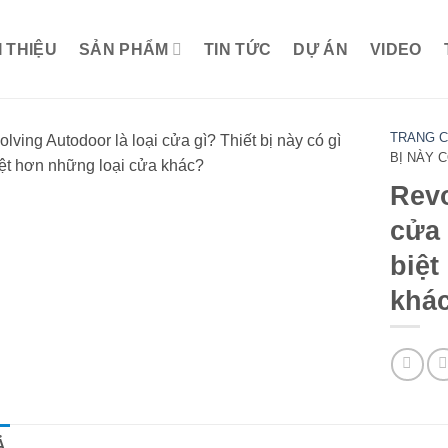
I THIỆU
SẢN PHẨM
TIN TỨC
DỰ ÁN
VIDEO
TRANG 
BỊ NÀY 
Revo
cửa 
biệt
khá
Ả