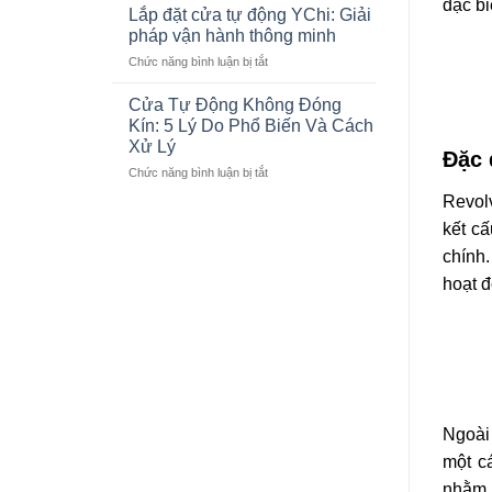
đặc bi
THIỆN
Động
Lắp đặt cửa tự động YChi: Giải
THI
Cho
pháp vận hành thông minh
CÔNG
Showroom
ở
Chức năng bình luận bị tắt
CỬA
Lexus
Lắp
PHÒNG
Thăng
đặt
XẠ
Cửa Tự Động Không Đóng
Long
cửa
TRỊ
Kín: 5 Lý Do Phổ Biến Và Cách
tự
TUYẾN
Xử Lý
động
Đặc 
TÍNH
ở
Chức năng bình luận bị tắt
YChi:
LINAC
Cửa
Giải
Ở
Revolv
Tự
pháp
BỆNH
kết c
Động
vận
VIỆN
Không
hành
103
chính
Đóng
thông
hoạt đ
Kín:
minh
5
Lý
Do
Phổ
Biến
Và
Cách
Ngoài 
Xử
Lý
một c
nhằm 