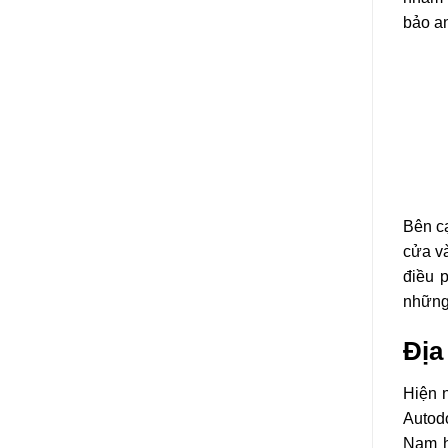
bảo an
Bên c
cửa và
điều 
những 
Địa
Hiện 
Autod
Nam h