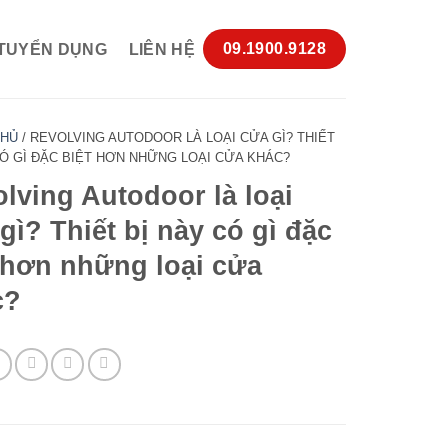
09.1900.9128
TUYỂN DỤNG
LIÊN HỆ
CHỦ
/
REVOLVING AUTODOOR LÀ LOẠI CỬA GÌ? THIẾT
CÓ GÌ ĐẶC BIỆT HƠN NHỮNG LOẠI CỬA KHÁC?
lving Autodoor là loại
gì? Thiết bị này có gì đặc
 hơn những loại cửa
c?