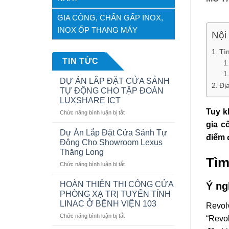
GIA CÔNG, CHẤN GẤP INOX,
INOX ỐP THANG MÁY
Nội 
Tì
TIN TỨC
DỰ ÁN LẮP ĐẶT CỬA SẢNH
Đị
TỰ ĐỘNG CHO TẬP ĐOÀN
LUXSHARE ICT
Tuy k
ở
Chức năng bình luận bị tắt
DỰ
gia c
ÁN
Dự Án Lắp Đặt Cửa Sảnh Tự
điểm 
LẮP
Động Cho Showroom Lexus
ĐẶT
Thăng Long
CỬA
Tìm
ở
Chức năng bình luận bị tắt
SẢNH
Dự
TỰ
Án
ĐỘNG
HOÀN THIỆN THI CÔNG CỬA
Ý ng
Lắp
CHO
PHÒNG XẠ TRỊ TUYẾN TÍNH
Đặt
TẬP
LINAC Ở BỆNH VIỆN 103
Revol
Cửa
ĐOÀN
ở
Chức năng bình luận bị tắt
Sảnh
LUXSHARE
“Revol
HOÀN
Tự
ICT