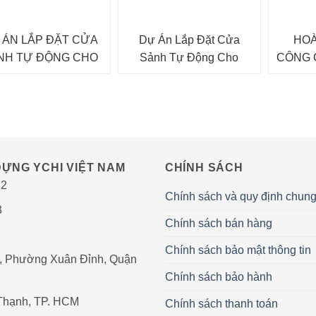
 ÁN LẮP ĐẶT CỬA
Dự Án Lắp Đặt Cửa
HOÀ
NH TỰ ĐỘNG CHO
Sảnh Tự Động Cho
CÔNG 
 ĐOÀN LUXSHARE
Showroom Lexus Thăng
TRỊ TU
ICT
Long
Ở B
ỰNG YCHI VIỆT NAM
CHÍNH SÁCH
22
Chính sách và quy định chun
3
Chính sách bán hàng
Chính sách bảo mật thông tin
, Phường Xuân Đỉnh, Quận
Chính sách bảo hành
 Thạnh, TP. HCM
Chính sách thanh toán