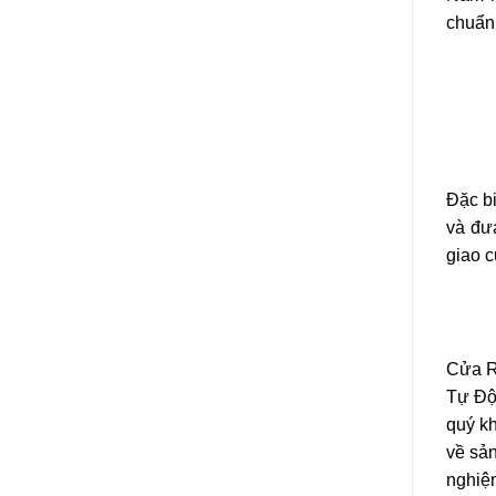
chuẩn 
Đặc bi
và đư
giao c
Cửa R
Tự Độn
quý kh
về sản
nghiệm