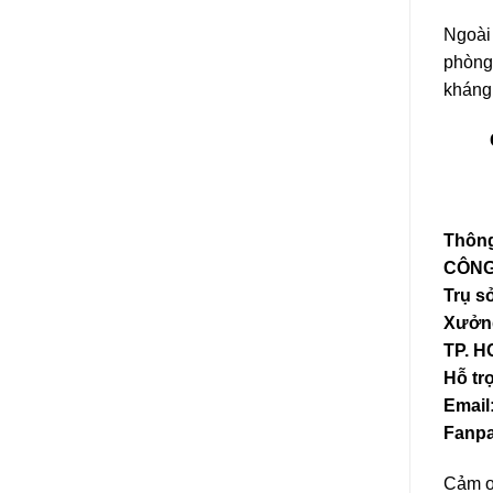
Ngoài
phòng
kháng
Thông
CÔNG
Trụ s
Xưởng
TP. 
Hỗ tr
Email
Fanpa
Cảm ơ