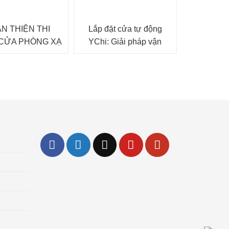
N THIỆN THI
Lắp đặt cửa tự động
CỬA PHÒNG XẠ
YChi: Giải pháp vận
YẾN TÍNH LINAC
hành thông minh
ỆNH VIỆN 103
g