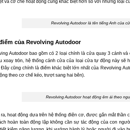
ệt và cơ chế hoạt động cũng khác biệt hơn so với những loại c
Revolving Autodoor là tên tiếng Anh của c
điểm của Revolving Autodoor
ing Autodoor bao gồm có 2 loại chính là cửa quay 3 cánh và c
ấu xoay tròn, hệ thống cánh cửa của loại cửa tự động này sẽ
. Đây cũng chính là điểm khác biệt lớn nhất của Revolving Au
ộng theo cơ chế kéo, trượt sang hai bên).
Revolving Autodoor hoạt động êm ái theo ngu
ra, hoạt động dựa trên hệ thống điện cơ, được gắn mắt thần 
ách hoàn toàn động lập không cần sự tác động của con người
tiết kiệm năng lượng, khi vướng hành lý hoặc người đi vào