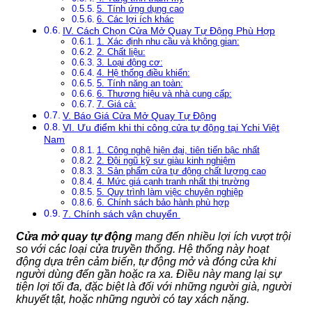
5. Tính ứng dụng cao
6. Các lợi ích khác
IV. Cách Chọn Cửa Mở Quay Tự Động Phù Hợp
1. Xác định nhu cầu và không gian:
2. Chất liệu:
3. Loại động cơ:
4. Hệ thống điều khiển:
5. Tính năng an toàn:
6. Thương hiệu và nhà cung cấp:
7. Giá cả:
V. Báo Giá Cửa Mở Quay Tự Động
VI. Ưu điểm khi thi công cửa tự động tại Ychi Việt
Nam
1. Công nghệ hiện đại, tiên tiến bậc nhất
2. Đội ngũ kỹ sư giàu kinh nghiệm
3. Sản phẩm cửa tự động chất lượng cao
4. Mức giá cạnh tranh nhất thị trường
5. Quy trình làm việc chuyên nghiệp
6. Chính sách bảo hành phù hợp
7. Chính sách vận chuyển
Cửa mở quay tự động
mang đến nhiều lợi ích vượt trội
so với các loại cửa truyền thống. Hệ thống này hoạt
động dựa trên cảm biến, tự động mở và đóng cửa khi
người dùng đến gần hoặc ra xa. Điều này mang lại sự
tiện lợi tối đa, đặc biệt là đối với những người già, người
khuyết tật, hoặc những người có tay xách nặng.