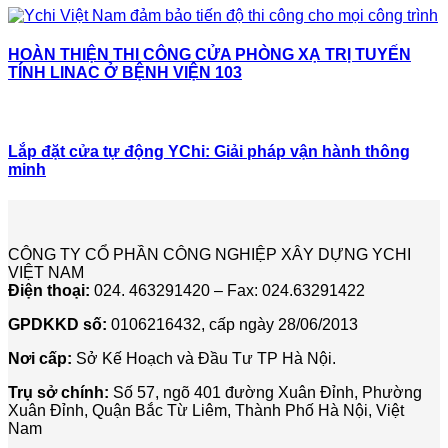
HOÀN THIỆN THI CÔNG CỬA PHÒNG XẠ TRỊ TUYẾN
TÍNH LINAC Ở BỆNH VIỆN 103
Lắp đặt cửa tự động YChi: Giải pháp vận hành thông
minh
CÔNG TY CỔ PHẦN CÔNG NGHIỆP XÂY DỰNG YCHI
VIỆT NAM
Điện thoại:
024. 463291420 – Fax: 024.63291422
GPDKKD số:
0106216432, cấp ngày 28/06/2013
Nơi cấp:
Sở Kế Hoạch và Đầu Tư TP Hà Nội.
Trụ sở chính:
Số 57, ngõ 401 đường Xuân Đỉnh, Phường
Xuân Đỉnh, Quận Bắc Từ Liêm, Thành Phố Hà Nội, Việt
Nam