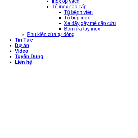
Inox ốp vách
Tủ inox cao cấp
Tủ bệnh viện
Tủ bếp inox
Xe đẩy gây mê cấp cứu
Bồn rửa tay inox
Phụ kiện cửa tự động
Tin Tức
Dự án
Video
Tuyển Dụng
Liên hệ