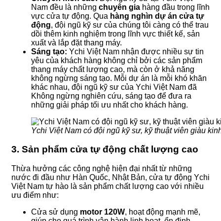
Nam đều là những
chuyên gia
hàng đầu trong lĩnh
vực cửa tự động. Qua
hàng nghìn dự án cửa tự
động
, đội ngũ kỹ sư của chúng tôi càng có thể trau
dồi thêm kinh nghiệm trong lĩnh vực thiết kế, sản
xuất và lắp đặt thang máy.
Sáng tạo:
Ychi Việt Nam nhận được nhiều sự tin
yêu của khách hàng không chỉ bởi các sản phẩm
thang máy chất lượng cao, mà còn ở khả năng
không ngừng sáng tạo. Mỗi dự án là mỗi khó khăn
khác nhau, đội ngũ kỹ sư của Ychi Việt Nam đã
Không ngừng nghiên cứu, sáng tạo để đưa ra
những giải pháp tối ưu nhất cho khách hàng.
Ychi Việt Nam có đội ngũ kỹ sư, kỹ thuật viên giàu ki
3. Sản phẩm cửa tự động chất lượng cao
Thừa hưởng các công nghệ hiện đại nhất từ những
nước đi đầu như Hàn Quốc, Nhật Bản, cửa tự động Ychi
Việt Nam tự hào là sản phẩm chất lượng cao với nhiều
ưu điểm như:
Cửa sử dụng
motor 120W
, hoạt động mạnh mẽ,
giúp cho quá trình vận hành linh hoạt, ổn định.