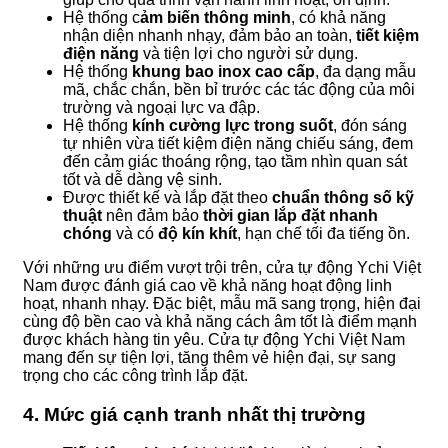
Hệ thống c
ảm biến thông minh
, có khả năng
nhận diện nhanh nhạy, đảm bảo an toàn,
tiết kiệm
điện năng
và tiện lợi cho người sử dụng.
Hệ thống
khung bao inox cao cấp
, đa dạng mẫu
mã, chắc chắn, bền bỉ trước các tác động của môi
trường và ngoại lực va đập.
Hệ thống
kính cường lực trong suốt
, đón sáng
tự nhiên vừa tiết kiệm điện năng chiếu sáng, đem
đến cảm giác thoáng rộng, tạo tầm nhìn quan sát
tốt và dễ dàng vệ sinh.
Được thiết kế và lắp đặt theo
chuẩn thông số kỹ
thuật
nên đảm bảo
thời gian lắp đặt nhanh
chóng
và có
độ kín khít
, hạn chế tối đa tiếng ồn.
Với những ưu điểm vượt trội trên, cửa tự động Ychi Việt
Nam được đánh giá cao về khả năng hoạt động linh
hoạt, nhanh nhạy. Đặc biệt, mẫu mã sang trọng, hiện đại
cùng độ bền cao và khả năng cách âm tốt là điểm mạnh
được khách hàng tin yêu. Cửa tự động Ychi Việt Nam
mang đến sự tiện lợi, tăng thêm vẻ hiện đại, sự sang
trọng cho các công trình lắp đặt.
4. Mức giá cạnh tranh nhất thị trường