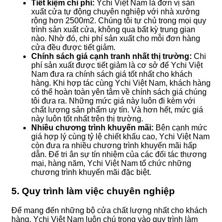
Tiết kiệm chi phí:
Ychi Việt Nam là đơn vị sản
xuất cửa tự động chuyên nghiệp với nhà xưởng
rộng hơn 2500m2. Chúng tôi tự chủ trong mọi quy
trình sản xuất cửa, không qua bất kỳ trung gian
nào. Nhờ đó, chi phí sản xuất cho mỗi đơn hàng
cửa đều được tiết giảm.
Chính sách giá cạnh tranh nhất thị trường:
Chi
phí sản xuất được tiết giảm là cơ sở để Ychi Việt
Nam đưa ra chính sách giá tốt nhất cho khách
hàng. Khi hợp tác cùng Ychi Việt Nam, khách hàng
có thể hoàn toàn yên tâm về chính sách giá chúng
tôi đưa ra. Những mức giá này luôn đi kèm với
chất lượng sản phẩm uy tín. Và hơn hết, mức giá
này luôn tốt nhất trên thị trường.
Nhiều chương trình khuyến mãi:
Bên cạnh mức
giá hợp lý cùng tỷ lệ chiết khấu cao, Ychi Việt Nam
còn đưa ra nhiều chương trình khuyến mãi hấp
dẫn. Để tri ân sự tín nhiệm của các đối tác thương
mại, hàng năm, Ychi Việt Nam tổ chức những
chương trình khuyến mãi đặc biệt.
5. Quy trình làm việc chuyên nghiệp
Để mang đến những bộ cửa chất lượng nhất cho khách
hàng, Ychi Việt Nam luôn chú trọng vào quy trình làm