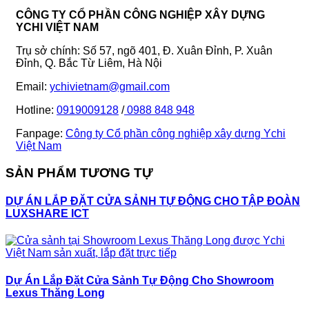
CÔNG TY CỔ PHẦN CÔNG NGHIỆP XÂY DỰNG
YCHI VIỆT NAM
Trụ sở chính: Số 57, ngõ 401, Đ. Xuân Đỉnh, P. Xuân
Đỉnh, Q. Bắc Từ Liêm, Hà Nội
Email:
ychivietnam@gmail.com
Hotline:
0919009128
/
0988 848 948
Fanpage:
Công ty Cổ phần công nghiệp xây dựng Ychi
Việt Nam
SẢN PHẨM TƯƠNG TỰ
DỰ ÁN LẮP ĐẶT CỬA SẢNH TỰ ĐỘNG CHO TẬP ĐOÀN
LUXSHARE ICT
Dự Án Lắp Đặt Cửa Sảnh Tự Động Cho Showroom
Lexus Thăng Long