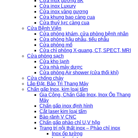
Cửa inox gương 8K
Cửa inox Luxury
Cửa inox vàng gương
Cửa khung bao càng cua
Cửa thuỷ lực càng cua
Cửa Bệnh Viện
Cửa phòng khám, cửa phòng bệnh nhân
Cửa phòng hậu phẫu, tiểu phẫu
Cửa phòng mổ
Cửa chì phòng X-quang, CT, SPECT, MRI
Cửa phòng sạch
Cửa kho lạnh
Cửa nhà máy dược
Cửa phòng Air shower (cửa thổi khí)
Cửa chống cháy
Lắp Đặt, Bảo Trì Thang Máy
Chấn gấp Inox, kim loại tấm
Gia Công, Chấn Gấp Inox, Inox Ốp Thang
Máy
Chấn gấp inox định hình
Cắt laser kim loại tấm
Bào rãnh V CNC
Chấn gấp phào chỉ U,V hộp
Trang trí nội thất inox – Phào chỉ inox
Inox ốp tường