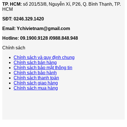
TP. HCM:
số 201/53/8, Nguyễn Xí, P26, Q. Bình Thạnh, TP.
HCM
SĐT:
0246.329.1420
Email:
Ychivietnam@gmail.com
Hotline: 09.1900.9128 /0988.848.948
Chính sách
Chính sách và quy định chung
Chính sách bán hàng
Chính sách bảo mật thông tin
Chính sách bảo hành
Chính sách thanh toán
Chính sách giao hàng
Chính sách mua hàng
V