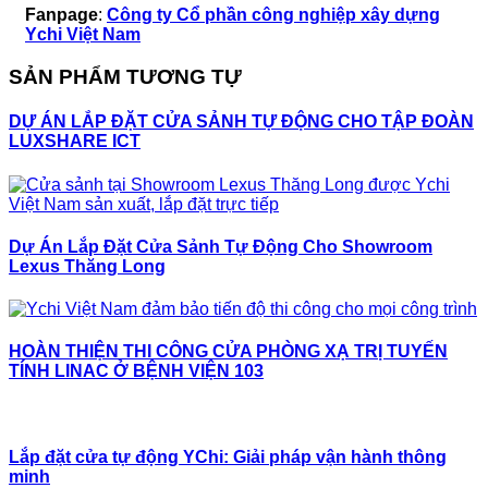
Fanpage
:
Công ty Cổ phần công nghiệp xây dựng
Ychi Việt Nam
SẢN PHẨM TƯƠNG TỰ
DỰ ÁN LẮP ĐẶT CỬA SẢNH TỰ ĐỘNG CHO TẬP ĐOÀN
LUXSHARE ICT
Dự Án Lắp Đặt Cửa Sảnh Tự Động Cho Showroom
Lexus Thăng Long
HOÀN THIỆN THI CÔNG CỬA PHÒNG XẠ TRỊ TUYẾN
TÍNH LINAC Ở BỆNH VIỆN 103
Lắp đặt cửa tự động YChi: Giải pháp vận hành thông
minh