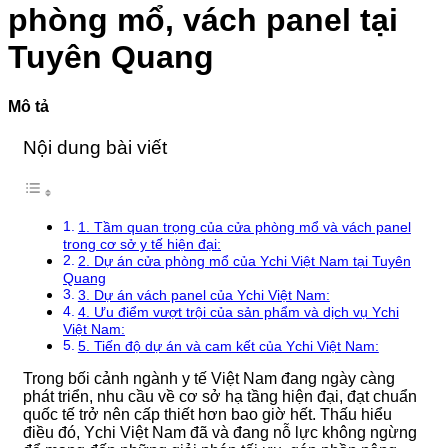
VIỆN
minh
Phổ
phòng mổ, vách panel tại
103
Biến
Và
Tuyên Quang
Cách
Xử
Lý
Mô tả
Nội dung bài viết
1. Tầm quan trọng của cửa phòng mổ và vách panel
trong cơ sở y tế hiện đại:
2. Dự án cửa phòng mổ của Ychi Việt Nam tại Tuyên
Quang
3. Dự án vách panel của Ychi Việt Nam:
4. Ưu điểm vượt trội của sản phẩm và dịch vụ Ychi
Việt Nam:
5. Tiến độ dự án và cam kết của Ychi Việt Nam:
Trong bối cảnh ngành y tế Việt Nam đang ngày càng
phát triển, nhu cầu về cơ sở hạ tầng hiện đại, đạt chuẩn
quốc tế trở nên cấp thiết hơn bao giờ hết. Thấu hiểu
điều đó, Ychi Việt Nam đã và đang nỗ lực không ngừng