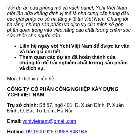
Với dự án cửa phòng mổ và vách panel, Ychi Việt Nam
một lần nữa khẳng định vị thế là nhà cung cấp hàng đầu
các giải pháp cơ sở hạ tầng y tế tại Việt Nam. Chúng tôi
tin rằng, những sản phẩm và dịch vụ của mình sẽ góp
phần quan trọng vào việc nâng cao chất lượng chăm sóc
sức khỏe cho người dân.
Liên hệ ngay với Ychi Việt Nam để được tư vấn
và báo giá chi tiết.
Tham quan các dự án đã hoàn thành của
chúng tôi để trải nghiệm chất lượng sản phẩm
và dịch vụ.
Mọi chi tiết xin liên hệ:
CÔNG TY CỔ PHẦN CÔNG NGHIỆP XÂY DỰNG
YCHI VIỆT NAM
Trụ sở chính
: Số 57, ngõ 401, Đ. Xuân Đỉnh, P. Xuân
Đỉnh, Q. Bắc Từ Liêm, Hà Nội
Email
:
ychivietnam@gmail.com
Hotline
:
09.1900.928
/
0988 848 948