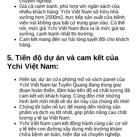
chuyên nghiệp.
Giá cả cạnh tranh, phù hợp với ngân sách của
nhiều khách hàng: Ychi Việt Nam sở hữu nhà
xưởng hơn 2500m2, trực tiếp sản xuất cửa bệnh
viện mà không qua bất cứ trung gian nào. Có thể
nói, mức giá Ychi Việt Nam đưa ra là mức giá tại
xưởng, cạnh tranh nhất thị trường.
Cam kết mang đến sự hài lòng tuyệt đối cho khách
hàng.
5. Tiến độ dự án và cam kết của
Ychi Việt Nam:
Hiện tại, dự án cửa phòng mổ và vách panel của
Ychi Việt Nam tại Tuyên Quang đang trong giai
đoạn hoàn thiện, đảm bảo tiến độ và chất lượng đã
cam kết với khách hàng. Cùng đón chờ những
hình ảnh mới nhất về dự án này của chúng tôi nhé!
Chúng tôi luôn nỗ lực để mang đến những sản
phẩm và dịch vụ tốt nhất, góp phần nâng cao chất
lượng y tế tại Việt Nam.
Ychi Việt Nam cam kết đồng hành cùng các cơ sở
y tế trên con đường xây dựng môi trường khám
chữa bệnh an toàn, hiện đại và chuyên nghiệp.