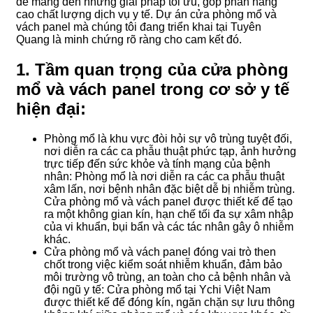
để mang đến những giải pháp tối ưu, góp phần nâng
cao chất lượng dịch vụ y tế. Dự án cửa phòng mổ và
vách panel mà chúng tôi đang triển khai tại Tuyên
Quang là minh chứng rõ ràng cho cam kết đó.
1. Tầm quan trọng của cửa phòng
mổ và vách panel trong cơ sở y tế
hiện đại:
Phòng mổ là khu vực đòi hỏi sự vô trùng tuyệt đối,
nơi diễn ra các ca phẫu thuật phức tạp, ảnh hưởng
trực tiếp đến sức khỏe và tính mạng của bệnh
nhân: Phòng mổ là nơi diễn ra các ca phẫu thuật
xâm lấn, nơi bệnh nhân đặc biệt dễ bị nhiễm trùng.
Cửa phòng mổ và vách panel được thiết kế để tạo
ra một không gian kín, hạn chế tối đa sự xâm nhập
của vi khuẩn, bụi bẩn và các tác nhân gây ô nhiễm
khác.
Cửa phòng mổ và vách panel đóng vai trò then
chốt trong việc kiểm soát nhiễm khuẩn, đảm bảo
môi trường vô trùng, an toàn cho cả bệnh nhân và
đội ngũ y tế: Cửa phòng mổ tại Ychi Việt Nam
được thiết kế để đóng kín, ngăn chặn sự lưu thông