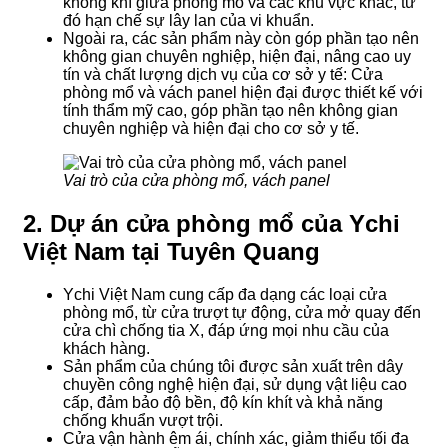
không khí giữa phòng mổ và các khu vực khác, từ
đó hạn chế sự lây lan của vi khuẩn.
Ngoài ra, các sản phẩm này còn góp phần tạo nên
không gian chuyên nghiệp, hiện đại, nâng cao uy
tín và chất lượng dịch vụ của cơ sở y tế: Cửa
phòng mổ và vách panel hiện đại được thiết kế với
tính thẩm mỹ cao, góp phần tạo nên không gian
chuyên nghiệp và hiện đại cho cơ sở y tế.
Vai trò của cửa phòng mổ, vách panel
2. Dự án cửa phòng mổ của Ychi
Việt Nam tại Tuyên Quang
Ychi Việt Nam cung cấp đa dạng các loại cửa
phòng mổ, từ cửa trượt tự động, cửa mở quay đến
cửa chì chống tia X, đáp ứng mọi nhu cầu của
khách hàng.
Sản phẩm của chúng tôi được sản xuất trên dây
chuyền công nghệ hiện đại, sử dụng vật liệu cao
cấp, đảm bảo độ bền, độ kín khít và khả năng
chống khuẩn vượt trội.
Cửa vận hành êm ái, chính xác, giảm thiểu tối đa