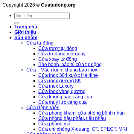
Copyright 2026 ©
Cuatudong.org
Tìm
kiếm:
Trang chủ
Giới thiệu
Sản phẩm
Cửa tự động
Cửa trượt tự động
Cửa tự động mở quay
Cửa xoay tự động
Bảo hành, bảo trì cửa tự động
Cửa – Vách kính, khung bao inox
Cửa inox 304 xước Hairline
Cửa inox gương 8K
Cửa inox Luxury
Cửa inox vàng gương
Cửa khung bao càng cua
Cửa thuỷ lực càng cua
Cửa Bệnh Viện
Cửa phòng khám, cửa phòng bệnh nhân
Cửa phòng hậu phẫu, tiểu phẫu
Cửa phòng mổ
Cửa chì phòng X-quang, CT, SPECT, MRI