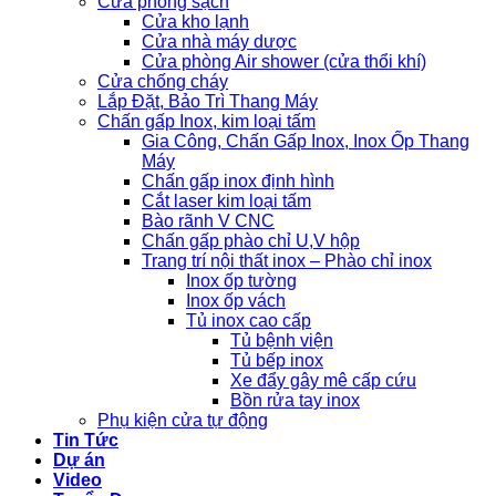
Cửa phòng sạch
Cửa kho lạnh
Cửa nhà máy dược
Cửa phòng Air shower (cửa thổi khí)
Cửa chống cháy
Lắp Đặt, Bảo Trì Thang Máy
Chấn gấp Inox, kim loại tấm
Gia Công, Chấn Gấp Inox, Inox Ốp Thang
Máy
Chấn gấp inox định hình
Cắt laser kim loại tấm
Bào rãnh V CNC
Chấn gấp phào chỉ U,V hộp
Trang trí nội thất inox – Phào chỉ inox
Inox ốp tường
Inox ốp vách
Tủ inox cao cấp
Tủ bệnh viện
Tủ bếp inox
Xe đẩy gây mê cấp cứu
Bồn rửa tay inox
Phụ kiện cửa tự động
Tin Tức
Dự án
Video