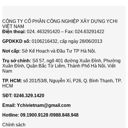
CÔNG TY CỔ PHẦN CÔNG NGHIỆP XÂY DỰNG YCHI
VIỆT NAM
Điện thoại:
024. 463291420 – Fax: 024.63291422
GPDKKD số:
0106216432, cấp ngày 28/06/2013
Nơi cấp:
Sở Kế Hoạch và Đầu Tư TP Hà Nội.
Trụ sở chính:
Số 57, ngõ 401 đường Xuân Đỉnh, Phường
Xuân Đỉnh, Quận Bắc Từ Liêm, Thành Phố Hà Nội, Việt
Nam
TP. HCM:
số 201/53/8, Nguyễn Xí, P26, Q. Bình Thạnh, TP.
HCM
SĐT:
0246.329.1420
Email:
Ychivietnam@gmail.com
Hotline: 09.1900.9128 /0988.848.948
Chính sách