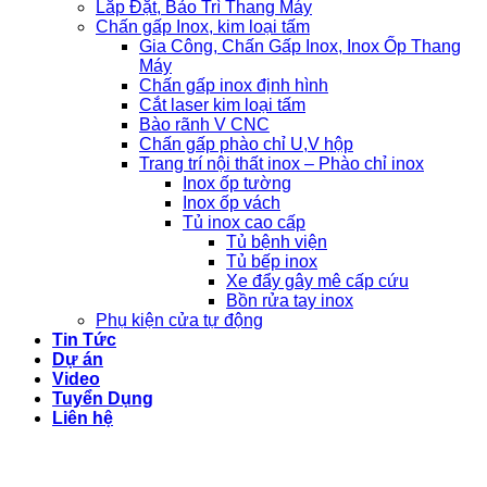
Lắp Đặt, Bảo Trì Thang Máy
Chấn gấp Inox, kim loại tấm
Gia Công, Chấn Gấp Inox, Inox Ốp Thang
Máy
Chấn gấp inox định hình
Cắt laser kim loại tấm
Bào rãnh V CNC
Chấn gấp phào chỉ U,V hộp
Trang trí nội thất inox – Phào chỉ inox
Inox ốp tường
Inox ốp vách
Tủ inox cao cấp
Tủ bệnh viện
Tủ bếp inox
Xe đẩy gây mê cấp cứu
Bồn rửa tay inox
Phụ kiện cửa tự động
Tin Tức
Dự án
Video
Tuyển Dụng
Liên hệ