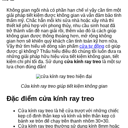
VIỆN
minh
Phổ
103
Biến
Không gian ngôi nhà có phần hạn chế vì vậy cần tìm một
Và
giải pháp tiết kiệm được không gian và vẫn đảm bảo tính
Cách
thẩm mỹ. Chắc hẳn mỗi khi sửa nhà hoặc xây nhà thì
Xử
thiết kế phù hợp với phong thủy, nhu cầu sinh hoạt đã
Lý
trở thành vấn đề nan giải rồi, thêm vào đó là cách giúp
không gian được thông thoáng hơn, mở rộng không
gian hơn sẽ khiến quý khách cần tính toán kỹ hơn nữa.
Vậy thử tìm hiểu về dòng sản phẩm
cửa tự động
có giúp
được gì không? Thấu hiểu điều đó chúng tôi luôn đưa ra
những giải pháp hữu hiệu vừa tiết kiệm không gian, tiết
kiệm chi phí tối đa. Sử dụng
cửa kính ray treo
là một sự
lựa chọn đúng đắn!
Cửa kính ray treo giúp tiết kiệm không gian
Đặc điểm cửa kính ray treo
Cửa kính ray treo là hệ cửa trượt với những chiếc
kẹp cố định thân kẹp và kính và trên thân kẹp có
bánh xe tròn để chạy trên thanh nhôm 30×30.
Cửa kính ray treo thường sử dụng kính 8mm hoặc