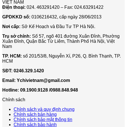
VIỆT NAM
Điện thoại:
024. 463291420 – Fax: 024.63291422
GPDKKD số:
0106216432, cấp ngày 28/06/2013
Nơi cấp:
Sở Kế Hoạch và Đầu Tư TP Hà Nội.
Trụ sở chính:
Số 57, ngõ 401 đường Xuân Đỉnh, Phường
Xuân Đỉnh, Quận Bắc Từ Liêm, Thành Phố Hà Nội, Việt
Nam
TP. HCM:
số 201/53/8, Nguyễn Xí, P26, Q. Bình Thạnh, TP.
HCM
SĐT:
0246.329.1420
Email:
Ychivietnam@gmail.com
Hotline: 09.1900.9128 /0988.848.948
Chính sách
Chính sách và quy định chung
Chính sách bán hàng
Chính sách bảo mật thông tin
Chính sách bảo hành