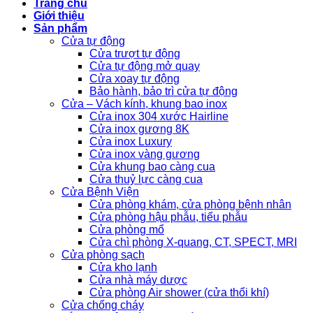
Trang chủ
Giới thiệu
Sản phẩm
Cửa tự động
Cửa trượt tự động
Cửa tự động mở quay
Cửa xoay tự động
Bảo hành, bảo trì cửa tự động
Cửa – Vách kính, khung bao inox
Cửa inox 304 xước Hairline
Cửa inox gương 8K
Cửa inox Luxury
Cửa inox vàng gương
Cửa khung bao càng cua
Cửa thuỷ lực càng cua
Cửa Bệnh Viện
Cửa phòng khám, cửa phòng bệnh nhân
Cửa phòng hậu phẫu, tiểu phẫu
Cửa phòng mổ
Cửa chì phòng X-quang, CT, SPECT, MRI
Cửa phòng sạch
Cửa kho lạnh
Cửa nhà máy dược
Cửa phòng Air shower (cửa thổi khí)
Cửa chống cháy