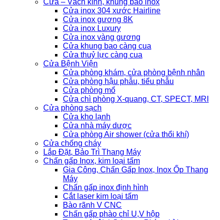
Cửa – Vách kính, khung bao inox
Cửa inox 304 xước Hairline
Cửa inox gương 8K
Cửa inox Luxury
Cửa inox vàng gương
Cửa khung bao càng cua
Cửa thuỷ lực càng cua
Cửa Bệnh Viện
Cửa phòng khám, cửa phòng bệnh nhân
Cửa phòng hậu phẫu, tiểu phẫu
Cửa phòng mổ
Cửa chì phòng X-quang, CT, SPECT, MRI
Cửa phòng sạch
Cửa kho lạnh
Cửa nhà máy dược
Cửa phòng Air shower (cửa thổi khí)
Cửa chống cháy
Lắp Đặt, Bảo Trì Thang Máy
Chấn gấp Inox, kim loại tấm
Gia Công, Chấn Gấp Inox, Inox Ốp Thang
Máy
Chấn gấp inox định hình
Cắt laser kim loại tấm
Bào rãnh V CNC
Chấn gấp phào chỉ U,V hộp