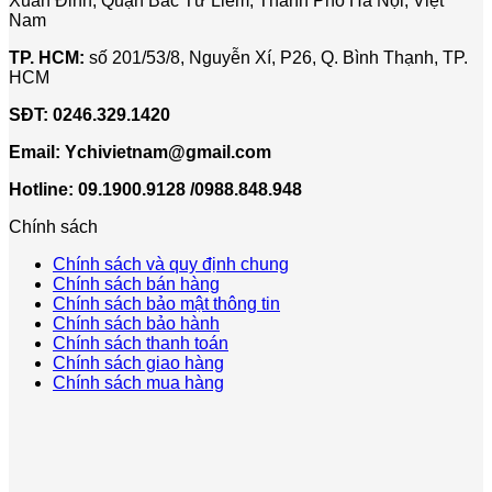
Xuân Đỉnh, Quận Bắc Từ Liêm, Thành Phố Hà Nội, Việt
Nam
TP. HCM:
số 201/53/8, Nguyễn Xí, P26, Q. Bình Thạnh, TP.
HCM
SĐT:
0246.329.1420
Email:
Ychivietnam@gmail.com
Hotline: 09.1900.9128 /0988.848.948
Chính sách
Chính sách và quy định chung
Chính sách bán hàng
Chính sách bảo mật thông tin
Chính sách bảo hành
Chính sách thanh toán
Chính sách giao hàng
Chính sách mua hàng