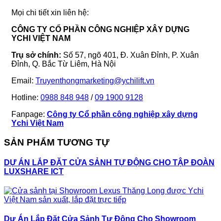
Mọi chi tiết xin liên hệ:
CÔNG TY CỔ PHẦN CÔNG NGHIỆP XÂY DỰNG
YCHI VIỆT NAM
Trụ sở chính:
Số 57, ngõ 401, Đ. Xuân Đỉnh, P. Xuân
Đỉnh, Q. Bắc Từ Liêm, Hà Nội
Email:
Truyenthongmarketing@ychilift.vn
Hotline:
0988 848 948
/
09 1900 9128
Fanpage:
Công ty Cổ phần công nghiệp xây dựng
Ychi Việt Nam
SẢN PHẨM TƯƠNG TỰ
DỰ ÁN LẮP ĐẶT CỬA SẢNH TỰ ĐỘNG CHO TẬP ĐOÀN
LUXSHARE ICT
Dự Án Lắp Đặt Cửa Sảnh Tự Động Cho Showroom