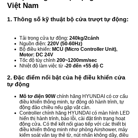
Việt Nam
1. Thông số kỹ thuật bộ cửa trượt tự động:
Tải trọng cửa tự động:
240kg/2cánh
Nguồn điện:
220V (50-60Hz)
Bộ điều khiển:
MCU (Micro Controller Unit),
Motor: DC 24V
Tốc độ tùy chỉnh
200~1200mm/sec
Nhiệt độ làm việc từ
-20 đến +55 độ C
2. Đặc điểm nổi bật của hệ điều khiển cửa
tự động
Mô tơ điện 90W
chính hãng HYUNDAI có cơ cấu
điều khiển thông minh, tự động dò hành trình, tự
động đảo chiều nếu gặp vật cản.
Controller chính hãng HYUNDAI có màn hình LED
hiển thị hành trình, báo lỗi, cài đặt tình trạng hoạt
động cửa. Có thể kết nối giao tiếp với các thiết bị
điều khiển thông minh như phòng Airshower, máy
kiểm soát vân tay thẻ từ, nút nhấn không dây, điều