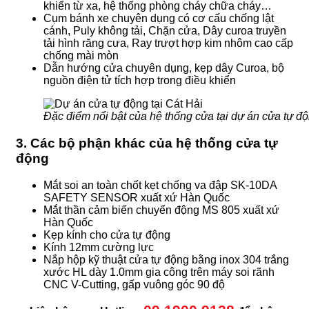
khiển từ xa, hệ thống phòng cháy chữa cháy…
Cụm bánh xe chuyên dụng có cơ cấu chống lật
cánh, Puly không tải, Chặn cửa, Dây curoa truyền
tải hình răng cưa, Ray trượt hợp kim nhôm cao cấp
chống mài mòn
Dẫn hướng cửa chuyên dụng, kẹp dây Curoa, bộ
nguồn điện tử tích hợp trong điều khiển
Đặc điểm nổi bật của hệ thống cửa tại dự án cửa tự độ
3. Các bộ phận khác của hệ thống cửa tự
động
Mắt soi an toàn chốt kẹt chống va đập SK-10DA
SAFETY SENSOR xuất xứ Hàn Quốc
Mắt thần cảm biến chuyển động MS 805 xuất xứ
Hàn Quốc
Kẹp kính cho cửa tự động
Kính 12mm cường lực
Nắp hộp kỹ thuật cửa tự động bằng inox 304 trắng
xước HL dày 1.0mm gia công trên máy soi rãnh
CNC V-Cutting, gấp vuông góc 90 độ