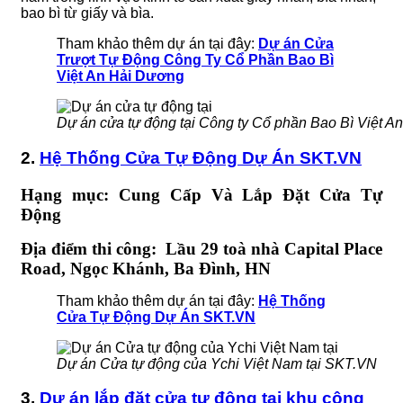
bao bì từ giấy và bìa.
Tham khảo thêm dự án tại đây:
Dự án Cửa
Trượt Tự Động Công Ty Cổ Phần Bao Bì
Việt An Hải Dương
Dự án cửa tự động tại Công ty Cổ phần Bao Bì Việt A
2.
Hệ Thống Cửa Tự Động Dự Án SKT.VN
Hạng mục: Cung Cấp Và Lắp Đặt Cửa T
ự
Đ
ộng
Địa điểm thi công:
L
ầu 29 toà nhà Capital Place
Road, Ngọc Khánh, Ba Đình,
HN
Tham khảo thêm dự án tại đây:
Hệ Thống
Cửa Tự Động Dự Án SKT.VN
Dự án Cửa tự động của Ychi Việt Nam tại SKT.VN
3.
Dự án lắp đặt cửa tự động tại khu công