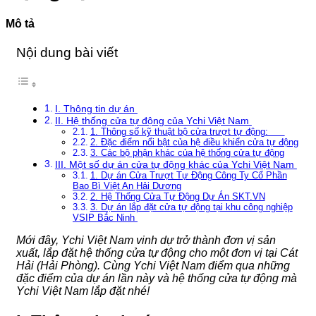
VIỆN
minh
Phổ
103
Biến
Mô tả
Và
Cách
Nội dung bài viết
Xử
Lý
I. Thông tin dự án
II. Hệ thống cửa tự động của Ychi Việt Nam
1. Thông số kỹ thuật bộ cửa trượt tự động:
2. Đặc điểm nổi bật của hệ điều khiển cửa tự động
3. Các bộ phận khác của hệ thống cửa tự động
III. Một số dự án cửa tự động khác của Ychi Việt Nam
1. Dự án Cửa Trượt Tự Động Công Ty Cổ Phần
Bao Bì Việt An Hải Dương
2. Hệ Thống Cửa Tự Động Dự Án SKT.VN
3. Dự án lắp đặt cửa tự động tại khu công nghiệp
VSIP Bắc Ninh
Mới đây, Ychi Việt Nam vinh dự trở thành đơn vị sản
xuất, lắp đặt hệ thống cửa tự động cho một đơn vị tại Cát
Hải (Hải Phòng). Cùng Ychi Việt Nam điểm qua những
đặc điểm của dự án lần này và hệ thống cửa tự động mà
Ychi Việt Nam lắp đặt nhé!