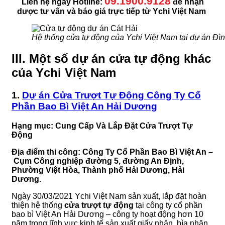
09.1900.9128
Liên hệ ngay Hotline:
để nhận
dược tư vấn và báo giá trực tiếp từ Ychi Việt Nam
Hệ thống cửa tự động của Ychi Việt Nam tại dự án Đì
III.
Một số dự án cửa tự động khác
của Ychi Việt Nam
1.
Dự án Cửa Trượt Tự Động Công Ty Cổ
Phần Bao Bì Việt An Hải Dương
Hạng mục: Cung
C
ấp
V
à
L
ắp
Đ
ặt
C
ửa
T
rượt
Tự
Động
Địa điểm
thi công
:
Công Ty Cổ Phần Bao Bì Việt An –
Cụm Công nghiệp đường 5, đường An Định,
Phường Việt Hòa, Thành phố Hải Dương, Hải
Dương
.
Ngày 30/03/2021 Ychi Việt Nam sản xuất, lắp đặt hoàn
thiện hệ thống
cửa trượt tự động
tại công ty cổ phần
bao bì Việt An Hải Dương – công ty hoạt động hơn 10
năm trong lĩnh vực kinh tế sản xuất giấy nhăn, bìa nhăn,