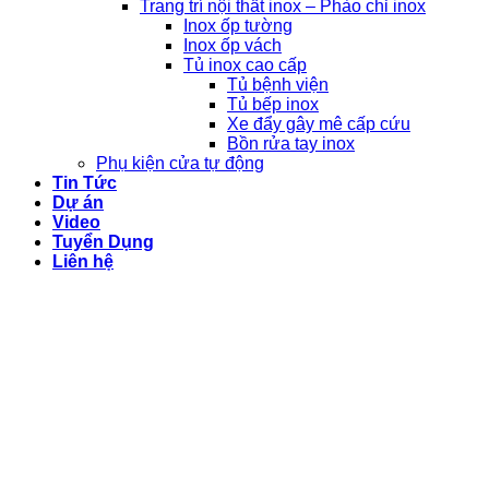
Trang trí nội thất inox – Phào chỉ inox
Inox ốp tường
Inox ốp vách
Tủ inox cao cấp
Tủ bệnh viện
Tủ bếp inox
Xe đẩy gây mê cấp cứu
Bồn rửa tay inox
Phụ kiện cửa tự động
Tin Tức
Dự án
Video
Tuyển Dụng
Liên hệ