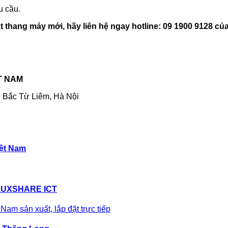
u cầu.
 thang máy mới, hãy liên hệ ngay hotline: 09 1900 9128 củ
T NAM
Q. Bắc Từ Liêm, Hà Nội
iệt Nam
LUXSHARE ICT