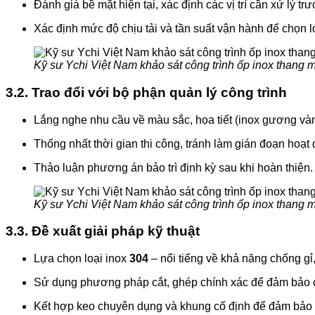
Đánh giá bề mặt hiện tại, xác định các vị trí cần xử lý trư
Xác định mức độ chịu tải và tần suất vận hành để chọn l
Kỹ sư Ychi Việt Nam khảo sát công trình ốp inox thang 
3.2. Trao đổi với bộ phận quản lý công trình
Lắng nghe nhu cầu về màu sắc, họa tiết (inox gương v
Thống nhất thời gian thi công, tránh làm gián đoạn hoạt
Thảo luận phương án bảo trì định kỳ sau khi hoàn thiện.
Kỹ sư Ychi Việt Nam khảo sát công trình ốp inox thang 
3.3. Đề xuất giải pháp kỹ thuật
Lựa chọn loại inox
304
– nổi tiếng về khả năng chống gỉ
Sử dụng phương pháp cắt, ghép chính xác để đảm bảo c
Kết hợp keo chuyên dụng và khung cố định để đảm bảo đ