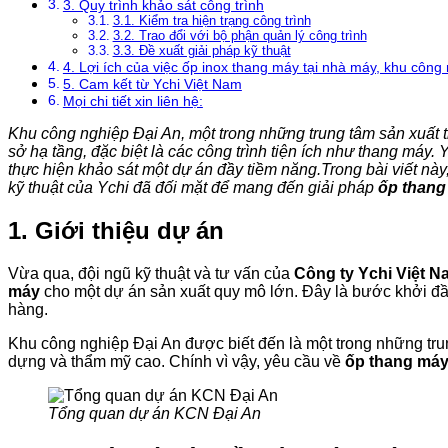
3. Quy trình khảo sát công trình
3.1. Kiểm tra hiện trạng công trình
3.2. Trao đổi với bộ phận quản lý công trình
3.3. Đề xuất giải pháp kỹ thuật
4. Lợi ích của việc ốp inox thang máy tại nhà máy, khu công
5. Cam kết từ Ychi Việt Nam
Mọi chi tiết xin liên hệ:
Khu công nghiệp Đại An, một trong những trung tâm sản xuất 
sở hạ tầng, đặc biệt là các công trình tiện ích như thang máy. 
thực hiện khảo sát một dự án đầy tiềm năng.Trong bài viết này,
kỹ thuật của Ychi đã đối mặt để mang đến giải pháp
ốp thang
1. Giới thiệu dự án
Vừa qua, đội ngũ kỹ thuật và tư vấn của
Công ty Ychi Việt N
máy
cho một dự án sản xuất quy mô lớn. Đây là bước khởi đầu 
hàng.
Khu công nghiệp Đại An được biết đến là một trong những trun
dựng và thẩm mỹ cao. Chính vì vậy, yêu cầu về
ốp thang má
Tổng quan dự án KCN Đại An