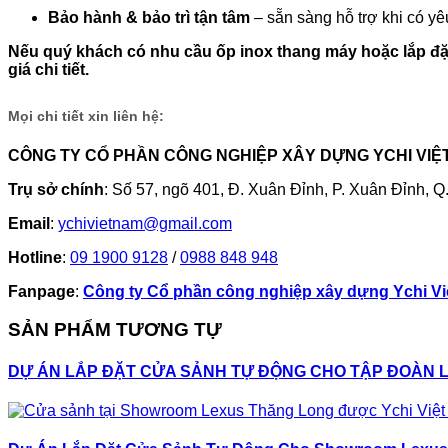
Bảo hành & bảo trì tận tâm
– sẵn sàng hỗ trợ khi có yê
Nếu quý khách có nhu cầu ốp inox thang máy hoặc lắp đặt
giá chi tiết.
Mọi chi tiết xin liên hệ:
CÔNG TY CỔ PHẦN CÔNG NGHIỆP XÂY DỰNG YCHI VIỆ
Trụ sở chính
: Số 57, ngõ 401, Đ. Xuân Đỉnh, P. Xuân Đỉnh, 
Email
:
ychivietnam@gmail.com
Hotline
:
09 1900 9128
/
0988 848 948
Fanpage
:
Công ty Cổ phần công nghiệp xây dựng Ychi V
SẢN PHẨM TƯƠNG TỰ
DỰ ÁN LẮP ĐẶT CỬA SẢNH TỰ ĐỘNG CHO TẬP ĐOÀN 