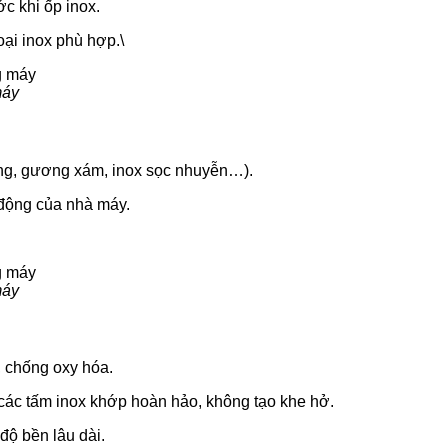
ớc khi ốp inox.
oại inox phù hợp.\
máy
àng, gương xám, inox sọc nhuyễn…).
 động của nhà máy.
máy
, chống oxy hóa.
ác tấm inox khớp hoàn hảo, không tạo khe hở.
ộ bền lâu dài.