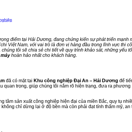
 nghiệp
trọng điểm tại Hải Dương, đang chứng kiến sự phát triển mạnh 
Ychi Việt Nam, với vai trò là đơn vị hàng đầu trong lĩnh vực thi 
 chúng tôi sẽ chia sẻ chi tiết về quy trình khảo sát, những yếu 
 máy
hoàn hảo nhất cho khách hàng.
am
đã có mặt tại
Khu công nghiệp Đại An – Hải Dương
để ti
quan trọng, giúp chúng tôi nắm rõ hiện trạng, đưa ra phương án
g tâm sản xuất công nghiệp hiện đại của miền Bắc, quy tụ nhiề
y
không chỉ dừng lại ở độ bền mà còn phải đạt tính thẩm mỹ, an 