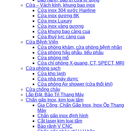
Cửa – Vách kính, khung bao inox
Cửa inox 304 xước Hairline
Cửa inox gương 8K
Cửa inox Luxury
Cửa inox vàng gương
Cửa khung bao càng cua
Cửa thuỷ lực càng cua
Cửa Bệnh Viện
Cửa phòng khám, cửa phòng bệnh nhân
Cửa phòng hậu phẫu, tiểu phẫu
Cửa phòng mổ
Cửa chì phòng X-quang, CT, SPECT, MRI
Cửa phòng sạch
Cửa kho lạnh
Cửa nhà máy dược
Cửa phòng Air shower (cửa thổi khí)
Cửa chống cháy
Lắp Đặt, Bảo Trì Thang Máy
Chấn gấp Inox, kim loại tấm
Gia Công, Chấn Gấp Inox, Inox Ốp Thang
Máy
Chấn gấp inox định hình
Cắt laser kim loại tấm
Bào rãnh V CNC