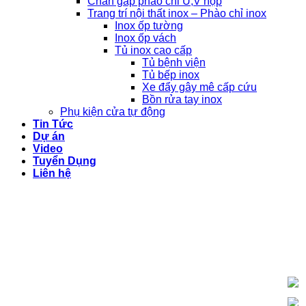
Chấn gấp phào chỉ U,V hộp
Trang trí nội thất inox – Phào chỉ inox
Inox ốp tường
Inox ốp vách
Tủ inox cao cấp
Tủ bệnh viện
Tủ bếp inox
Xe đẩy gây mê cấp cứu
Bồn rửa tay inox
Phụ kiện cửa tự động
Tin Tức
Dự án
Video
Tuyển Dụng
Liên hệ