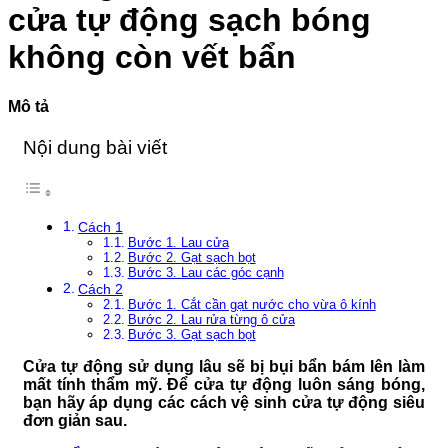
VIỆN
minh
Phổ
cửa tự động sạch bóng
103
Biến
Và
không còn vết bẩn
Cách
Xử
Lý
Mô tả
Nội dung bài viết
Cách 1
Bước 1. Lau cửa
Bước 2. Gạt sạch bọt
Bước 3. Lau các góc cạnh
Cách 2
Bước 1. Cắt cần gạt nước cho vừa ô kính
Bước 2. Lau rửa từng ô cửa
Bước 3. Gạt sạch bọt
Cửa tự động sử dụng lâu sẽ bị bụi bẩn bám lên làm
mất tính thẩm mỹ. Để cửa tự động luôn sáng bóng,
bạn hãy áp dụng các cách vệ sinh cửa tự động siêu
đơn giản sau.