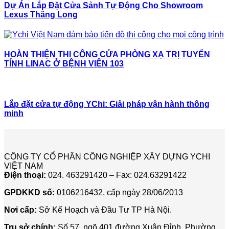
Dự Án Lắp Đặt Cửa Sảnh Tự Động Cho Showroom
Lexus Thăng Long
HOÀN THIỆN THI CÔNG CỬA PHÒNG XẠ TRỊ TUYẾN
TÍNH LINAC Ở BỆNH VIỆN 103
Lắp đặt cửa tự động YChi: Giải pháp vận hành thông
minh
CÔNG TY CỔ PHẦN CÔNG NGHIỆP XÂY DỰNG YCHI
VIỆT NAM
Điện thoại:
024. 463291420 – Fax: 024.63291422
GPDKKD số:
0106216432, cấp ngày 28/06/2013
Nơi cấp:
Sở Kế Hoạch và Đầu Tư TP Hà Nội.
Trụ sở chính:
Số 57, ngõ 401 đường Xuân Đỉnh, Phường