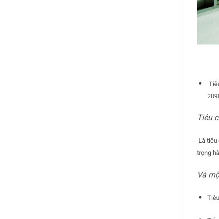
Tiêu
209
Tiêu 
Là tiêu
trọng h
Và một
Tiê