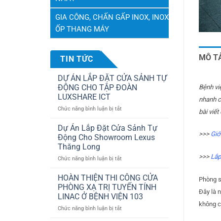
GIA CÔNG, CHẤN GẤP INOX, INOX
ỐP THANG MÁY
MÔ T
TIN TỨC
DỰ ÁN LẮP ĐẶT CỬA SẢNH TỰ
ĐỘNG CHO TẬP ĐOÀN
Bệnh vi
LUXSHARE ICT
nhanh c
ở
Chức năng bình luận bị tắt
bài viết
DỰ
ÁN
Dự Án Lắp Đặt Cửa Sảnh Tự
LẮP
>>>
Giớ
Động Cho Showroom Lexus
ĐẶT
Thăng Long
CỬA
>>>
Lắp
ở
Chức năng bình luận bị tắt
SẢNH
Dự
TỰ
Án
ĐỘNG
HOÀN THIỆN THI CÔNG CỬA
Phòng s
Lắp
CHO
PHÒNG XẠ TRỊ TUYẾN TÍNH
Đây là 
Đặt
TẬP
LINAC Ở BỆNH VIỆN 103
Cửa
ĐOÀN
không c
ở
Chức năng bình luận bị tắt
Sảnh
LUXSHARE
HOÀN
Tự
ICT