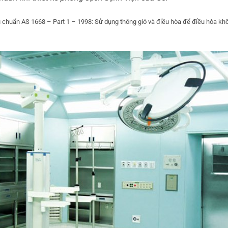
 chuẩn AS 1668 – Part 1 – 1998: Sử dụng thông gió và điều hòa để điều hòa kh