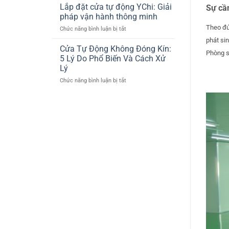
THIỆN
Động
Lắp đặt cửa tự động YChi: Giải
Sự cần
THI
Cho
pháp vận hành thông minh
CÔNG
Showroom
Theo đún
ở
Chức năng bình luận bị tắt
CỬA
Lexus
Lắp
PHÒNG
Thăng
phát si
đặt
Cửa Tự Động Không Đóng Kín:
XẠ
Long
Phòng s
cửa
TRỊ
5 Lý Do Phổ Biến Và Cách Xử
tự
TUYẾN
Lý
động
TÍNH
ở
Chức năng bình luận bị tắt
YChi:
LINAC
Cửa
Giải
Ở
Tự
pháp
BỆNH
Động
vận
VIỆN
Không
hành
103
Đóng
thông
Kín:
minh
5
Lý
Do
Phổ
Biến
Và
Cách
Xử
Lý