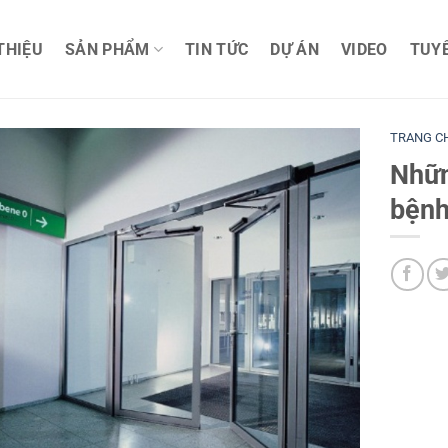
 THIỆU
SẢN PHẨM
TIN TỨC
DỰ ÁN
VIDEO
TUY
TRANG C
Nhữn
bệnh