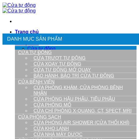
Bỏ
qua
nội
dung
Trang chủ
Giới thiệu
DANH MỤC SẢN PHẨM
Sản phẩm
Cửa tự động
CỬA TỰ ĐỘNG
Cửa trượt tự động
CỬA TRƯỢT TỰ ĐỘNG
Cửa tự động mở quay
CỬA XOAY TỰ ĐỘNG
Cửa xoay tự động
CỬA TỰ ĐỘNG MỞ QUAY
Bảo hành, bảo trì cửa tự động
BẢO HÀNH, BẢO TRÌ CỬA TỰ ĐỘNG
Cửa – Vách kính, khung bao inox
CỬA BỆNH VIỆN
Cửa inox 304 xước Hairline
CỬA PHÒNG KHÁM, CỬA PHÒNG BỆNH
Cửa inox gương 8K
NHÂN
Cửa inox Luxury
CỬA PHÒNG HẬU PHẪU, TIỂU PHẪU
Cửa inox vàng gương
Cửa khung bao càng cua
CỬA PHÒNG MỔ
Cửa thuỷ lực càng cua
CỬA CHÌ PHÒNG X-QUANG, CT, SPECT, MRI
Cửa Bệnh Viện
CỬA PHÒNG SẠCH
Cửa phòng khám, cửa phòng bệnh nhân
CỬA PHÒNG AIR SHOWER (CỬA THỔI KHÍ)
Cửa phòng hậu phẫu, tiểu phẫu
CỬA KHO LẠNH
Cửa phòng mổ
CỬA NHÀ MÁY DƯỢC
Cửa chì phòng X-quang, CT, SPECT, MRI