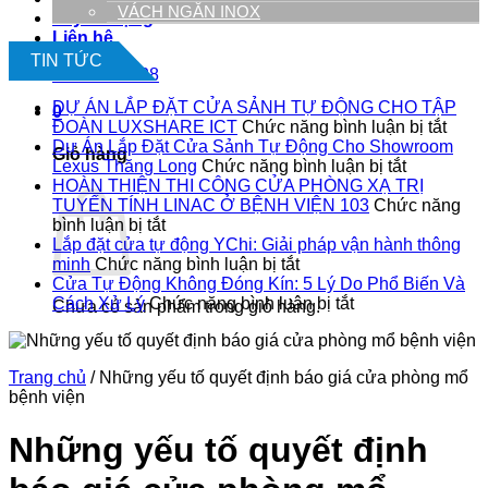
VÁCH NGĂN INOX
Tuyển Dụng
Liên hệ
TIN TỨC
09.1900.9128
DỰ ÁN LẮP ĐẶT CỬA SẢNH TỰ ĐỘNG CHO TẬP
0
ở
ĐOÀN LUXSHARE ICT
Chức năng bình luận bị tắt
DỰ
Dự Án Lắp Đặt Cửa Sảnh Tự Động Cho Showroom
Giỏ hàng
ở
ÁN
Lexus Thăng Long
Chức năng bình luận bị tắt
Dự
LẮP
HOÀN THIỆN THI CÔNG CỬA PHÒNG XẠ TRỊ
Án
ĐẶT
TUYẾN TÍNH LINAC Ở BỆNH VIỆN 103
Chức năng
ở
Lắp
CỬA
bình luận bị tắt
HOÀN
Đặt
SẢN
Lắp đặt cửa tự động YChi: Giải pháp vận hành thông
THIỆN
ở
Cửa
TỰ
minh
Chức năng bình luận bị tắt
THI
Lắp
Sảnh
ĐỘN
Cửa Tự Động Không Đóng Kín: 5 Lý Do Phổ Biến Và
CÔNG
đặt
ở
Tự
CHO
Cách Xử Lý
Chức năng bình luận bị tắt
Chưa có sản phẩm trong giỏ hàng.
CỬA
cửa
Cửa
Động
TẬP
PHÒNG
tự
Tự
Cho
ĐOÀ
XẠ
động
Động
Showroo
LUX
Trang chủ
/
Những yếu tố quyết định báo giá cửa phòng mổ
TRỊ
YChi:
Không
Lexus
ICT
bệnh viện
TUYẾN
Giải
Đóng
Thăng
TÍNH
pháp
Kín:
Long
LINAC
vận
5
Những yếu tố quyết định
Ở
hành
Lý
BỆNH
thông
Do