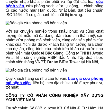
chuyên nhập khẩu, phân phối và lắp đặt các loại
cửa
bệnh viện
, cửa phòng sạch, cửa tự động,… chính hãng
từ các nước như Hàn quốc, Nhật Bản, đạt tiêu chuẩn
ISO 1464 – 1 có giá thành tốt nhất thị trường.
Với sự chuyên nghiệp trong khâu phục vụ cùng chất
lượng tốt, mẫu mã đa dạng, đảm bảo tính thẩm mỹ, sản
phẩm cửa phòng mổ bệnh viện, cùng các sản phẩm cửa
khác của Ychi đã được khách hàng tin tưởng lựa chọn
cho dự án, công trình của mình trên khắp cả nước như
bệnh viện mắt Quốc tế Bắc Giang, Công ty TNHH Jworld
Vina, khu công nghiệp VSIP Bắc Ninh, Tập đoàn bưu
chính viễn thông VNPT, Dự án BIDV Tower tại Hà Nội,…
Quý khách hàng có nhu cầu tư vấn,
báo giá cửa phòng
mổ bệnh viện
, liên hệ theo địa chỉ sau để được phục vụ
tốt nhất:
CÔNG TY CỔ PHẦN CÔNG NGHIỆP XÂY DỰNG
YCHI VIỆT NAM
Trụ sở chính: Số 88B, đường K3, Cổ Nhuế, Từ Liêm, Hà