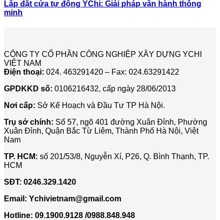
Lắp đặt cửa tự động YChi: Giải pháp vận hành thông
minh
CÔNG TY CỔ PHẦN CÔNG NGHIỆP XÂY DỰNG YCHI
VIỆT NAM
Điện thoại:
024. 463291420 – Fax: 024.63291422
GPDKKD số:
0106216432, cấp ngày 28/06/2013
Nơi cấp:
Sở Kế Hoạch và Đầu Tư TP Hà Nội.
Trụ sở chính:
Số 57, ngõ 401 đường Xuân Đỉnh, Phường
Xuân Đỉnh, Quận Bắc Từ Liêm, Thành Phố Hà Nội, Việt
Nam
TP. HCM:
số 201/53/8, Nguyễn Xí, P26, Q. Bình Thạnh, TP.
HCM
SĐT:
0246.329.1420
Email:
Ychivietnam@gmail.com
Hotline: 09.1900.9128 /0988.848.948