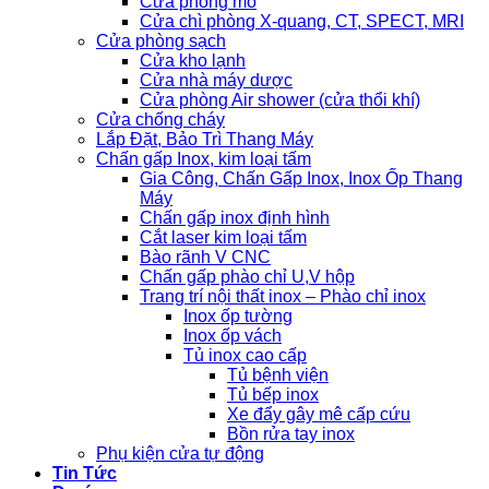
Cửa phòng mổ
Cửa chì phòng X-quang, CT, SPECT, MRI
Cửa phòng sạch
Cửa kho lạnh
Cửa nhà máy dược
Cửa phòng Air shower (cửa thổi khí)
Cửa chống cháy
Lắp Đặt, Bảo Trì Thang Máy
Chấn gấp Inox, kim loại tấm
Gia Công, Chấn Gấp Inox, Inox Ốp Thang
Máy
Chấn gấp inox định hình
Cắt laser kim loại tấm
Bào rãnh V CNC
Chấn gấp phào chỉ U,V hộp
Trang trí nội thất inox – Phào chỉ inox
Inox ốp tường
Inox ốp vách
Tủ inox cao cấp
Tủ bệnh viện
Tủ bếp inox
Xe đẩy gây mê cấp cứu
Bồn rửa tay inox
Phụ kiện cửa tự động
Tin Tức