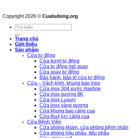
Copyright 2026 ©
Cuatudong.org
Tìm
kiếm:
Trang chủ
Giới thiệu
Sản phẩm
Cửa tự động
Cửa trượt tự động
Cửa tự động mở quay
Cửa xoay tự động
Bảo hành, bảo trì cửa tự động
Cửa – Vách kính, khung bao inox
Cửa inox 304 xước Hairline
Cửa inox gương 8K
Cửa inox Luxury
Cửa inox vàng gương
Cửa khung bao càng cua
Cửa thuỷ lực càng cua
Cửa Bệnh Viện
Cửa phòng khám, cửa phòng bệnh nhân
Cửa phòng hậu phẫu, tiểu phẫu