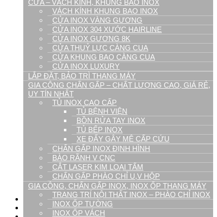
CỬA – VÁCH KÍNH, KHUNG BAO INOX
Cửa phòng sạch
VÁCH KÍNH KHUNG BAO INOX
Cửa kho lạnh
CỬA INOX VÀNG GƯƠNG
Cửa nhà máy dược
CỬA INOX 304 XƯỚC HAIRLINE
Cửa phòng Air shower (cửa thổi khí)
CỬA INOX GƯƠNG 8K
Cửa chống cháy
CỬA THUỶ LỰC CÀNG CUA
Lắp Đặt, Bảo Trì Thang Máy
CỬA KHUNG BAO CÀNG CUA
Chấn gấp Inox, kim loại tấm
CỬA INOX LUXURY
Gia Công, Chấn Gấp Inox, Inox Ốp Thang
LẮP ĐẶT, BẢO TRÌ THANG MÁY
Máy
GIA CÔNG CHẤN GẤP – CHẤT LƯỢNG CAO, GIÁ RẺ,
Chấn gấp inox định hình
UY TÍN NHẤT
Cắt laser kim loại tấm
TỦ INOX CAO CẤP
Bào rãnh V CNC
TỦ BỆNH VIỆN
Chấn gấp phào chỉ U,V hộp
Trang trí nội thất inox – Phào chỉ inox
BỒN RỬA TAY INOX
Inox ốp tường
TỦ BẾP INOX
Inox ốp vách
XE ĐẨY GÂY MÊ CẤP CỨU
Tủ inox cao cấp
CHẤN GẤP INOX ĐỊNH HÌNH
Tủ bệnh viện
BÀO RÃNH V CNC
Tủ bếp inox
CẮT LASER KIM LOẠI TẤM
Xe đẩy gây mê cấp cứu
CHẤN GẤP PHÀO CHỈ U,V HỘP
Bồn rửa tay inox
GIA CÔNG, CHẤN GẤP INOX, INOX ỐP THANG MÁY
Phụ kiện cửa tự động
TRANG TRÍ NỘI THẤT INOX – PHÀO CHỈ INOX
Tin Tức
INOX ỐP TƯỜNG
Dự án
INOX ỐP VÁCH
Video