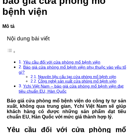
báo giá cửa phòng mổ
VIỆN
minh
Phổ
103
Biến
bệnh viện
Và
Cách
Xử
Mô tả
Lý
Nội dung bài viết
Yêu cầu đối với cửa phòng mổ bệnh viện
Báo giá cửa phòng mổ bệnh viện phụ thuộc vào yếu tố
gì?
Nguyên liệu cấu tạo cửa phòng mổ bệnh viện
Công nghệ sản xuất cửa phòng mổ bệnh viện
Ychi Việt Nam – báo giá cửa phòng mổ bệnh viện đạt
tiêu chuẩn EU, Hàn Quốc
Báo giá cửa phòng mổ bệnh viện do công ty tự sản
xuất, không qua trung gian, Ychi Việt Nam sẽ giúp
khách hàng có được những sản phẩm đạt tiêu
chuẩn EU, Hàn Quốc với mức giá thành hợp lý.
Yêu cầu đối với cửa phòng mổ