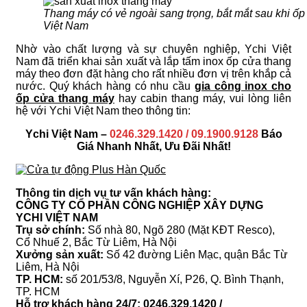
Thang máy có vẻ ngoài sang trọng, bắt mắt sau khi ốp
Việt Nam
Nhờ vào chất lượng và sự chuyên nghiệp, Ychi Việt
Nam đã triển khai sản xuất và lắp tấm inox ốp cửa thang
máy theo đơn đặt hàng cho rất nhiều đơn vị trên khắp cả
nước. Quý khách hàng có nhu cầu
gia công inox cho
ốp cửa thang máy
hay cabin thang máy, vui lòng liên
hệ với Ychi Việt Nam theo thông tin:
Ychi Việt Nam –
0246.329.1420 / 09.1900.9128
Báo
Giá Nhanh Nhất, Ưu Đãi Nhất!
Thông tin dịch vụ tư vấn khách hàng:
CÔNG TY CỔ PHẦN CÔNG NGHIỆP XÂY DỰNG
YCHI VIỆT NAM
Trụ sở chính:
Số nhà 80, Ngõ 280 (Mặt KĐT Resco),
Cổ Nhuế 2, Bắc Từ Liêm, Hà Nội
Xưởng sản xuất:
Số 42 đường Liên Mạc, quận Bắc Từ
Liêm, Hà Nội
TP. HCM:
số 201/53/8, Nguyễn Xí, P26, Q. Bình Thạnh,
TP. HCM
Hỗ trợ khách hàng 24/7: 0246.329.1420 /