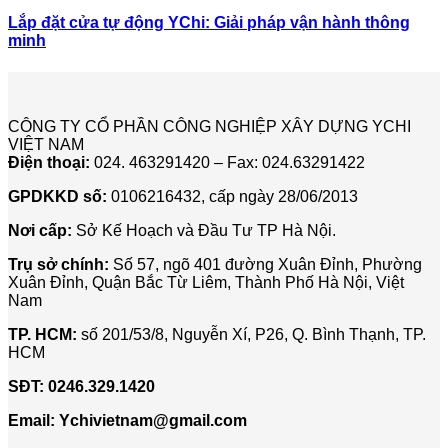
Lắp đặt cửa tự động YChi: Giải pháp vận hành thông
minh
CÔNG TY CỔ PHẦN CÔNG NGHIỆP XÂY DỰNG YCHI
VIỆT NAM
Điện thoại:
024. 463291420 – Fax: 024.63291422
GPDKKD số:
0106216432, cấp ngày 28/06/2013
Nơi cấp:
Sở Kế Hoạch và Đầu Tư TP Hà Nội.
Trụ sở chính:
Số 57, ngõ 401 đường Xuân Đỉnh, Phường
Xuân Đỉnh, Quận Bắc Từ Liêm, Thành Phố Hà Nội, Việt
Nam
TP. HCM:
số 201/53/8, Nguyễn Xí, P26, Q. Bình Thạnh, TP.
HCM
SĐT:
0246.329.1420
Email:
Ychivietnam@gmail.com