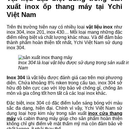
xuất inox ốp thang máy tại Ychi
Việt Nam
Trên thị trường hiện nay có nhiều loại
vật liệu inox
như
inox 304, inox 201, inox 430… Mỗi loại mang những đặc
điểm riêng biệt và chất lượng khác nhau. Và để đảm bảo
thành phẩm hoàn thiện tốt nhất, Ychi Việt Nam sử dụng
inox 304.
Inox 304 là loại vật liệu được sử dụng trong sản xuất i
Nam
Inox 304
là vật liệu được đánh giá cao trên mọi phương
diện. Chứa khoảng 8% niken trong cấu tạo, inox 304 sở
hữu độ bền cực cao với lớp bảo vệ chống gỉ, chống ăn
mòn và gia công tốt hơn tất cả các loại inox khác.
Đặc biệt, inox 304 có đặc điểm luôn sáng bóng với màu
sắc đa dạng, hiện đại. Chính vì vậy, Ychi Việt Nam sử
dụng loại hợp kim này trong sản xuất
inox cửa thang
máy
và cabin thang máy giúp cho sản phẩm hoàn thiện
không chỉ ghi điểm về mặt thẩm mỹ mà còn đảm bảo về
chất lượng, ít phải thay thế.