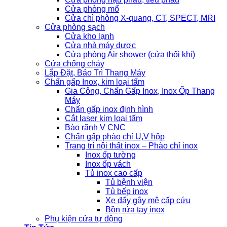
Cửa phòng mổ
Cửa chì phòng X-quang, CT, SPECT, MRI
Cửa phòng sạch
Cửa kho lạnh
Cửa nhà máy dược
Cửa phòng Air shower (cửa thổi khí)
Cửa chống cháy
Lắp Đặt, Bảo Trì Thang Máy
Chấn gấp Inox, kim loại tấm
Gia Công, Chấn Gấp Inox, Inox Ốp Thang
Máy
Chấn gấp inox định hình
Cắt laser kim loại tấm
Bào rãnh V CNC
Chấn gấp phào chỉ U,V hộp
Trang trí nội thất inox – Phào chỉ inox
Inox ốp tường
Inox ốp vách
Tủ inox cao cấp
Tủ bệnh viện
Tủ bếp inox
Xe đẩy gây mê cấp cứu
Bồn rửa tay inox
Phụ kiện cửa tự động