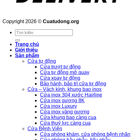
Copyright 2026 ©
Cuatudong.org
Tìm
kiếm:
Trang chủ
Giới thiệu
Sản phẩm
Cửa tự động
Cửa trượt tự động
Cửa tự động mở quay
Cửa xoay tự động
Bảo hành, bảo trì cửa tự động
Cửa – Vách kính, khung bao inox
Cửa inox 304 xước Hairline
Cửa inox gương 8K
Cửa inox Luxury
Cửa inox vàng gương
Cửa khung bao càng cua
Cửa thuỷ lực càng cua
Cửa Bệnh Viện
Cửa phòng khám, cửa phòng bệnh nhân
Cửa phòng hậu phẫu, tiểu phẫu