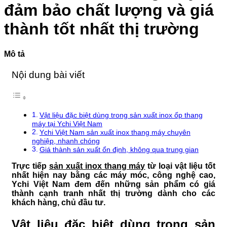
VIỆN
minh
Phổ
đảm bảo chất lượng và giá
103
Biến
Và
thành tốt nhất thị trường
Cách
Xử
Lý
Mô tả
Nội dung bài viết
Vật liệu đặc biệt dùng trong sản xuất inox ốp thang
máy tại Ychi Việt Nam
Ychi Việt Nam sản xuất inox thang máy chuyên
nghiệp, nhanh chóng
Giá thành sản xuất ổn định, không qua trung gian
Trực tiếp
sản xuất inox thang máy
từ loại vật liệu tốt
nhất hiện nay bằng các máy móc, công nghệ cao,
Ychi Việt Nam đem đến những sản phẩm có giá
thành cạnh tranh nhất thị trường dành cho các
khách hàng, chủ đầu tư.
Vật liệu đặc biệt dùng trong sản