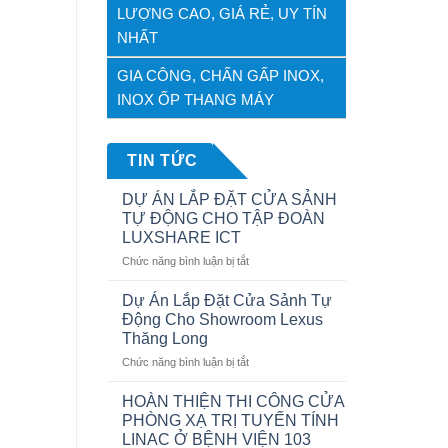
LƯỢNG CAO, GIÁ RẺ, UY TÍN
NHẤT
GIA CÔNG, CHẤN GẤP INOX,
INOX ỐP THANG MÁY
TIN TỨC
DỰ ÁN LẮP ĐẶT CỬA SẢNH
TỰ ĐỘNG CHO TẬP ĐOÀN
LUXSHARE ICT
ở
Chức năng bình luận bị tắt
DỰ
ÁN
Dự Án Lắp Đặt Cửa Sảnh Tự
LẮP
Động Cho Showroom Lexus
ĐẶT
Thăng Long
CỬA
ở
Chức năng bình luận bị tắt
SẢNH
Dự
TỰ
Án
ĐỘNG
HOÀN THIỆN THI CÔNG CỬA
Lắp
CHO
PHÒNG XẠ TRỊ TUYẾN TÍNH
Đặt
TẬP
LINAC Ở BỆNH VIỆN 103
Cửa
ĐOÀN