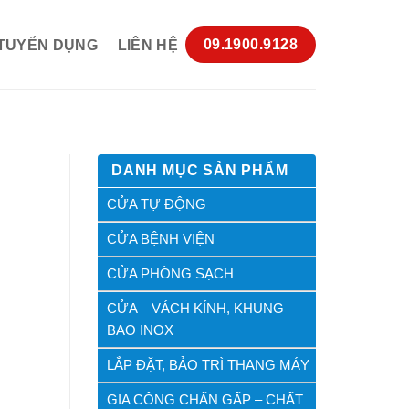
09.1900.9128
TUYỂN DỤNG
LIÊN HỆ
DANH MỤC SẢN PHẨM
CỬA TỰ ĐỘNG
CỬA BỆNH VIỆN
CỬA PHÒNG SẠCH
CỬA – VÁCH KÍNH, KHUNG
BAO INOX
LẮP ĐẶT, BẢO TRÌ THANG MÁY
GIA CÔNG CHẤN GẤP – CHẤT