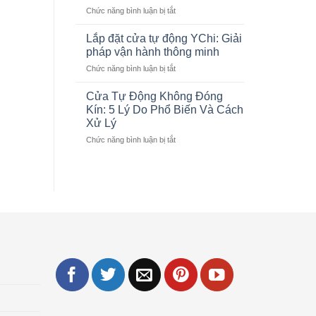
ở
Chức năng bình luận bị tắt
Sảnh
LUXSHARE
HOÀN
Tự
ICT
THIỆN
Động
Lắp đặt cửa tự động YChi: Giải
THI
Cho
pháp vận hành thông minh
CÔNG
Showroom
ở
Chức năng bình luận bị tắt
CỬA
Lexus
Lắp
PHÒNG
Thăng
đặt
XẠ
Cửa Tự Động Không Đóng
Long
cửa
TRỊ
Kín: 5 Lý Do Phổ Biến Và Cách
tự
TUYẾN
Xử Lý
động
TÍNH
ở
Chức năng bình luận bị tắt
YChi:
LINAC
Cửa
Giải
Ở
Tự
pháp
BỆNH
Động
vận
VIỆN
Không
hành
103
Đóng
thông
Kín:
minh
5
Lý
Do
Phổ
g
Biến
Và
Cách
Xử