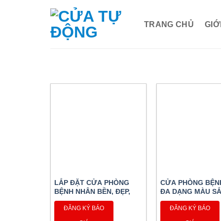
Bỏ
qua
TRANG CHỦ
GIỚ
nội
dung
LẮP ĐẶT CỬA PHÒNG
CỬA PHÒNG BỆN
BỆNH NHÂN BỀN, ĐẸP,
ĐA DẠNG MÀU SẮ
CHẤT LƯỢNG CAO
CHẤT LƯỢNG CA
ĐĂNG KÝ BÁO
ĐĂNG KÝ BÁO