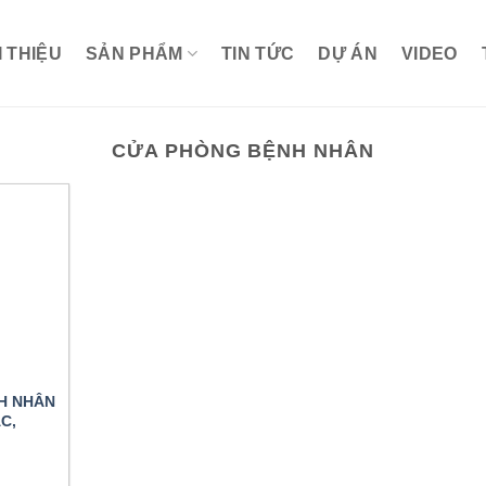
I THIỆU
SẢN PHẨM
TIN TỨC
DỰ ÁN
VIDEO
CỬA PHÒNG BỆNH NHÂN
H NHÂN
C,
O