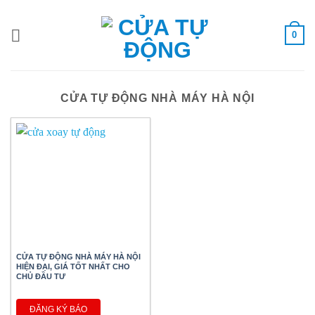
Bỏ
qua
0
nội
dung
CỬA TỰ ĐỘNG NHÀ MÁY HÀ NỘI
CỬA TỰ ĐỘNG NHÀ MÁY HÀ NỘI
HIỆN ĐẠI, GIÁ TỐT NHẤT CHO
CHỦ ĐẦU TƯ
ĐĂNG KÝ BÁO