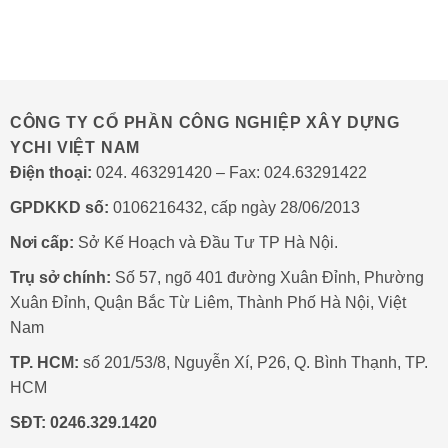
Tự
Giải
Ở
Động
pháp
BỆNH
Không
vận
VIỆN
Đóng
hành
103
Kín:
thông
5
minh
Lý
CÔNG TY CỔ PHẦN CÔNG NGHIỆP XÂY DỰNG
Do
YCHI VIỆT NAM
Phổ
Biến
Điện thoại:
024. 463291420 – Fax: 024.63291422
Và
Cách
GPDKKD số:
0106216432, cấp ngày 28/06/2013
Xử
Lý
Nơi cấp:
Sở Kế Hoạch và Đầu Tư TP Hà Nội.
Trụ sở chính:
Số 57, ngõ 401 đường Xuân Đỉnh, Phường
Xuân Đỉnh, Quận Bắc Từ Liêm, Thành Phố Hà Nội, Việt
Nam
TP. HCM:
số 201/53/8, Nguyễn Xí, P26, Q. Bình Thạnh, TP.
HCM
SĐT:
0246.329.1420