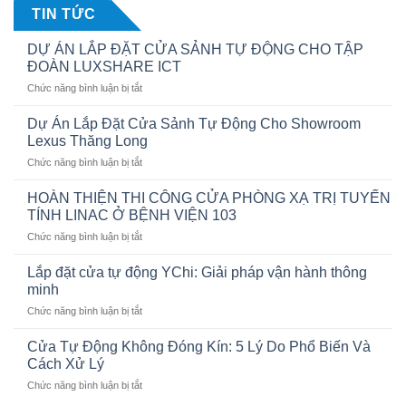
TIN TỨC
DỰ ÁN LẮP ĐẶT CỬA SẢNH TỰ ĐỘNG CHO TẬP
ĐOÀN LUXSHARE ICT
ở
Chức năng bình luận bị tắt
DỰ
ÁN
Dự Án Lắp Đặt Cửa Sảnh Tự Động Cho Showroom
LẮP
Lexus Thăng Long
ĐẶT
ở
Chức năng bình luận bị tắt
CỬA
Dự
SẢNH
Án
TỰ
HOÀN THIỆN THI CÔNG CỬA PHÒNG XẠ TRỊ TUYẾN
Lắp
ĐỘNG
TÍNH LINAC Ở BỆNH VIỆN 103
Đặt
CHO
ở
Chức năng bình luận bị tắt
Cửa
TẬP
HOÀN
Sảnh
ĐOÀN
THIỆN
Tự
Lắp đặt cửa tự động YChi: Giải pháp vận hành thông
LUXSHARE
THI
Động
minh
ICT
CÔNG
Cho
ở
Chức năng bình luận bị tắt
CỬA
Showroom
Lắp
PHÒNG
Lexus
đặt
XẠ
Cửa Tự Động Không Đóng Kín: 5 Lý Do Phổ Biến Và
Thăng
cửa
TRỊ
Cách Xử Lý
Long
tự
TUYẾN
ở
Chức năng bình luận bị tắt
động
TÍNH
Cửa
YChi:
LINAC