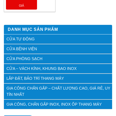
GIÁ
DANH MỤC SẢN PHẨM
CỬA TỰ ĐỘNG
CỬA BỆNH VIỆN
CỬA PHÒNG SẠCH
CỬA – VÁCH KÍNH, KHUNG BAO INOX
LẮP ĐẶT, BẢO TRÌ THANG MÁY
GIA CÔNG CHẤN GẤP – CHẤT LƯỢNG CAO, GIÁ RẺ, UY
TÍN NHẤT
GIA CÔNG, CHẤN GẤP INOX, INOX ỐP THANG MÁY