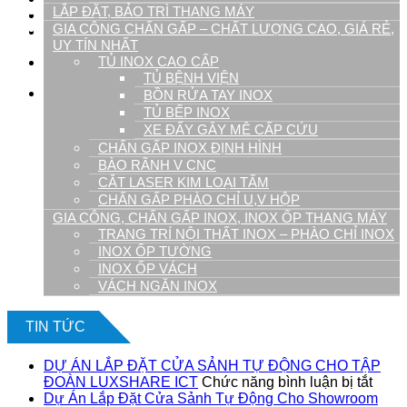
LẮP ĐẶT, BẢO TRÌ THANG MÁY
Tuyển Dụng
GIA CÔNG CHẤN GẤP – CHẤT LƯỢNG CAO, GIÁ RẺ,
Liên hệ
UY TÍN NHẤT
TỦ INOX CAO CẤP
09.1900.9128
TỦ BỆNH VIỆN
0
BỒN RỬA TAY INOX
TỦ BẾP INOX
Giỏ hàng
XE ĐẨY GÂY MÊ CẤP CỨU
CHẤN GẤP INOX ĐỊNH HÌNH
BÀO RÃNH V CNC
CẮT LASER KIM LOẠI TẤM
CHẤN GẤP PHÀO CHỈ U,V HỘP
GIA CÔNG, CHẤN GẤP INOX, INOX ỐP THANG MÁY
TRANG TRÍ NỘI THẤT INOX – PHÀO CHỈ INOX
INOX ỐP TƯỜNG
Chưa có sản phẩm trong giỏ hàng.
INOX ỐP VÁCH
VÁCH NGĂN INOX
TIN TỨC
DỰ ÁN LẮP ĐẶT CỬA SẢNH TỰ ĐỘNG CHO TẬP
ở
ĐOÀN LUXSHARE ICT
Chức năng bình luận bị tắt
DỰ
Dự Án Lắp Đặt Cửa Sảnh Tự Động Cho Showroom