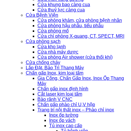
Cửa khung bao càng cua
Cửa thuỷ lực càng cua
Cửa Bệnh Viện
Cửa phòng khám, cửa phòng bệnh nhân
Cửa phòng hậu phẫu, tiểu phẫu
Cửa phòng mổ
Cửa chì phòng X-quang, CT, SPECT, MRI
Cửa phòng sạch
Cửa kho lạnh
Cửa nhà máy dược
Cửa phòng Air shower (cửa thổi khí)
Cửa chống cháy
Lắp Đặt, Bảo Trì Thang Máy
Chấn gấp Inox, kim loại tấm
Gia Công, Chấn Gấp Inox, Inox Ốp Thang
Máy
Chấn gấp inox định hình
Cắt laser kim loại tấm
Bào rãnh V CNC
Chấn gấp phào chỉ U,V hộp
Trang trí nội thất inox – Phào chỉ inox
Inox ốp tường
Inox ốp vách
Tủ inox cao cấp
Tủ bệnh viện