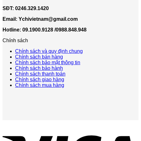
SĐT:
0246.329.1420
Email:
Ychivietnam@gmail.com
Hotline: 09.1900.9128 /0988.848.948
Chính sách
Chính sách và quy định chung
Chính sách bán hàng
Chính sách bảo mật thông tin
Chính sách bảo hành
Chính sách thanh toán
Chính sách giao hàng
Chính sách mua hàng
V