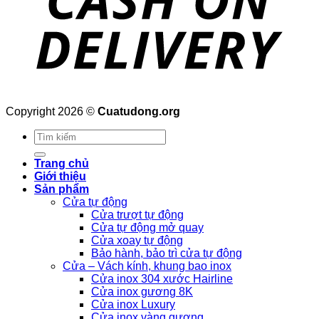
Copyright 2026 ©
Cuatudong.org
Tìm
kiếm:
Trang chủ
Giới thiệu
Sản phẩm
Cửa tự động
Cửa trượt tự động
Cửa tự động mở quay
Cửa xoay tự động
Bảo hành, bảo trì cửa tự động
Cửa – Vách kính, khung bao inox
Cửa inox 304 xước Hairline
Cửa inox gương 8K
Cửa inox Luxury
Cửa inox vàng gương