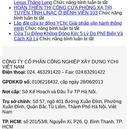
ở
ÁN
Lexus Thăng Long
Chức năng bình luận bị tắt
Dự
LẮP
HOÀN THIỆN THI CÔNG CỬA PHÒNG XẠ TRỊ
Án
ĐẶT
TUYẾN TÍNH LINAC Ở BỆNH VIỆN 103
Chức năng
ở
Lắp
CỬA
bình luận bị tắt
HOÀN
Đặt
SẢN
Lắp đặt cửa tự động YChi: Giải pháp vận hành thông
THIỆN
ở
Cửa
TỰ
minh
Chức năng bình luận bị tắt
THI
Lắp
Sảnh
ĐỘN
Cửa Tự Động Không Đóng Kín: 5 Lý Do Phổ Biến Và
CÔNG
đặt
ở
Tự
CHO
Cách Xử Lý
Chức năng bình luận bị tắt
CỬA
cửa
Cửa
Động
TẬP
PHÒNG
tự
Tự
Cho
ĐOÀ
XẠ
động
Động
Showroo
LUX
TRỊ
YChi:
Không
Lexus
ICT
CÔNG TY CỔ PHẦN CÔNG NGHIỆP XÂY DỰNG YCHI
TUYẾN
Giải
Đóng
Thăng
VIỆT NAM
TÍNH
pháp
Kín:
Long
Điện thoại:
024. 463291420 – Fax: 024.63291422
LINAC
vận
5
Ở
hành
Lý
GPDKKD số:
0106216432, cấp ngày 28/06/2013
BỆNH
thông
Do
VIỆN
minh
Phổ
Nơi cấp:
Sở Kế Hoạch và Đầu Tư TP Hà Nội.
103
Biến
Và
Trụ sở chính:
Số 57, ngõ 401 đường Xuân Đỉnh, Phường
Cách
Xuân Đỉnh, Quận Bắc Từ Liêm, Thành Phố Hà Nội, Việt
Xử
Nam
Lý
TP. HCM:
số 201/53/8, Nguyễn Xí, P26, Q. Bình Thạnh, TP.
HCM