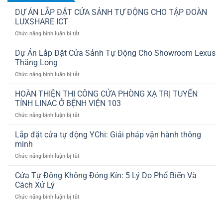
DỰ ÁN LẮP ĐẶT CỬA SẢNH TỰ ĐỘNG CHO TẬP ĐOÀN
LUXSHARE ICT
ở
Chức năng bình luận bị tắt
DỰ
ÁN
Dự Án Lắp Đặt Cửa Sảnh Tự Động Cho Showroom Lexus
LẮP
Thăng Long
ĐẶT
ở
Chức năng bình luận bị tắt
CỬA
Dự
SẢNH
Án
HOÀN THIỆN THI CÔNG CỬA PHÒNG XẠ TRỊ TUYẾN
TỰ
Lắp
ĐỘNG
TÍNH LINAC Ở BỆNH VIỆN 103
Đặt
CHO
ở
Chức năng bình luận bị tắt
Cửa
TẬP
HOÀN
Sảnh
ĐOÀN
THIỆN
Lắp đặt cửa tự động YChi: Giải pháp vận hành thông
Tự
LUXSHARE
THI
Động
minh
ICT
CÔNG
Cho
ở
Chức năng bình luận bị tắt
CỬA
Showroom
Lắp
PHÒNG
Lexus
đặt
Cửa Tự Động Không Đóng Kín: 5 Lý Do Phổ Biến Và
XẠ
Thăng
cửa
TRỊ
Cách Xử Lý
Long
tự
TUYẾN
ở
Chức năng bình luận bị tắt
động
TÍNH
Cửa
YChi:
LINAC
Tự
Giải
Ở
Động