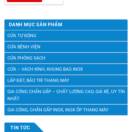
DANH MỤC SẢN PHẨM
CỬA TỰ ĐỘNG
CỬA BỆNH VIỆN
CỬA PHÒNG SẠCH
CỬA – VÁCH KÍNH, KHUNG BAO INOX
LẮP ĐẶT, BẢO TRÌ THANG MÁY
GIA CÔNG CHẤN GẤP – CHẤT LƯỢNG CAO, GIÁ RẺ, UY TÍN
NHẤT
GIA CÔNG, CHẤN GẤP INOX, INOX ỐP THANG MÁY
TIN TỨC