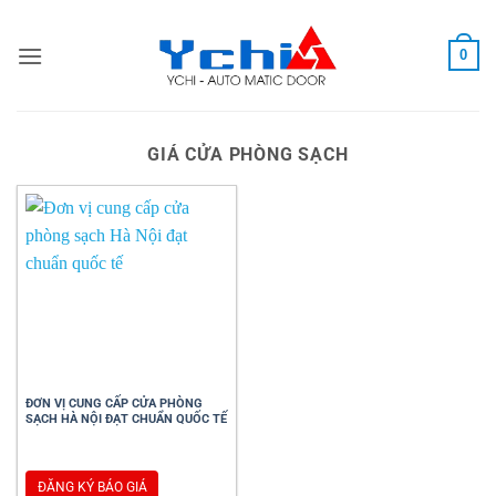
Bỏ
qua
0
nội
dung
GIÁ CỬA PHÒNG SẠCH
ĐƠN VỊ CUNG CẤP CỬA PHÒNG
SẠCH HÀ NỘI ĐẠT CHUẨN QUỐC TẾ
ĐĂNG KÝ BÁO GIÁ