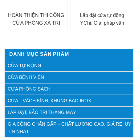
HOÀN THIỆN THI CÔNG
Lắp đặt cửa tự động
CỬA PHÒNG XẠ TRỊ
YChi: Giải pháp vận
TUYẾN TÍNH LINAC Ở
hành thông minh
BỆNH VIỆN 103
DANH MỤC SẢN PHẨM
CỬA TỰ ĐỘNG
CỬA BỆNH VIỆN
CỬA PHÒNG SẠCH
CỬA – VÁCH KÍNH, KHUNG BAO INOX
LẮP ĐẶT, BẢO TRÌ THANG MÁY
GIA CÔNG CHẤN GẤP – CHẤT LƯỢNG CAO, GIÁ RẺ, UY
TÍN NHẤT