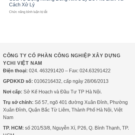
cửa
TRỊ
Cách Xử Lý
Long
tự
TUYẾN
ở
Chức năng bình luận bị tắt
động
TÍNH
Cửa
YChi:
LINAC
Tự
Giải
Ở
Động
pháp
BỆNH
Không
vận
VIỆN
Đóng
hành
103
Kín:
thông
5
minh
Lý
CÔNG TY CỔ PHẦN CÔNG NGHIỆP XÂY DỰNG
Do
YCHI VIỆT NAM
Phổ
Biến
Điện thoại:
024. 463291420 – Fax: 024.63291422
Và
Cách
GPDKKD số:
0106216432, cấp ngày 28/06/2013
Xử
Lý
Nơi cấp:
Sở Kế Hoạch và Đầu Tư TP Hà Nội.
Trụ sở chính:
Số 57, ngõ 401 đường Xuân Đỉnh, Phường
Xuân Đỉnh, Quận Bắc Từ Liêm, Thành Phố Hà Nội, Việt
Nam
TP. HCM:
số 201/53/8, Nguyễn Xí, P26, Q. Bình Thạnh, TP.