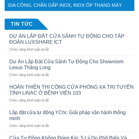
GIA CÔNG, CHẤN GẤP INOX, INOX ỐP THANG MÁY
TIN TỨC
DỰ ÁN LẮP ĐẶT CỬA SẢNH TỰ ĐỘNG CHO TẬP
ĐOÀN LUXSHARE ICT
ở
Chức năng bình luận bị tắt
DỰ
ÁN
Dự Án Lắp Đặt Cửa Sảnh Tự Động Cho Showroom
LẮP
Lexus Thăng Long
ĐẶT
ở
Chức năng bình luận bị tắt
CỬA
Dự
SẢNH
Án
TỰ
HOÀN THIỆN THI CÔNG CỬA PHÒNG XẠ TRỊ TUYẾN
Lắp
ĐỘNG
TÍNH LINAC Ở BỆNH VIỆN 103
Đặt
CHO
ở
Chức năng bình luận bị tắt
Cửa
TẬP
HOÀN
Sảnh
ĐOÀN
THIỆN
Tự
Lắp đặt cửa tự động YChi: Giải pháp vận hành thông
LUXSHARE
THI
Động
minh
ICT
CÔNG
Cho
ở
Chức năng bình luận bị tắt
CỬA
Showroom
Lắp
PHÒNG
Lexus
đặt
XẠ
Cửa Tự Động Không Đóng Kín: 5 Lý Do Phổ Biến Và
Thăng