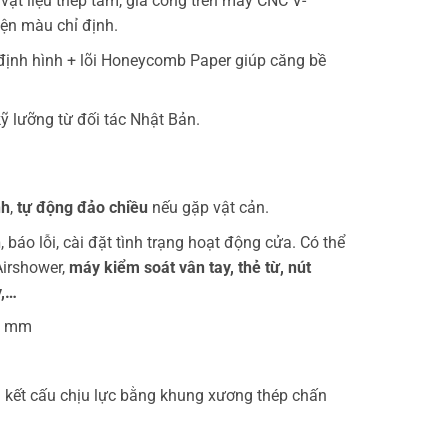
vật liệu thép tấm, gia công trên máy CNC V-
ện màu chỉ định.
định hình + lõi Honeycomb Paper giúp căng bề
kỹ lưỡng từ đối tác Nhật Bản.
nh
,
tự động đảo chiều
nếu gặp vật cản.
h
, báo lỗi, cài đặt tình trạng hoạt động cửa. Có thể
Airshower,
máy kiểm soát vân tay, thẻ từ, nút
y,…
50 mm
 kết cấu chịu lực bằng khung xương thép chấn