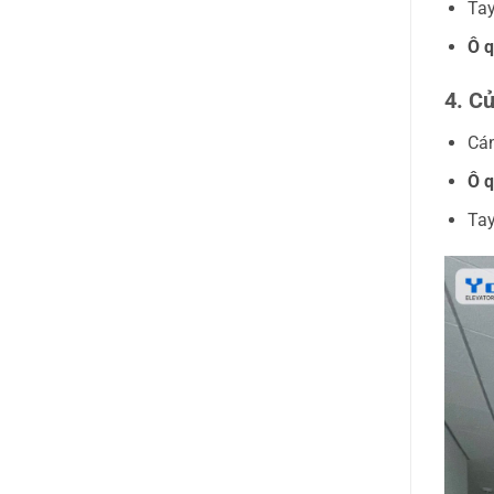
Tay
Ô q
4. C
Cán
Ô q
Tay