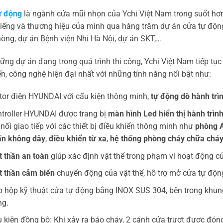
ự động
là ngành cửa mũi nhọn của Ychi Việt Nam trong suốt hơ
tiếng và thương hiệu của mình qua hàng trăm dự án cửa tự độn
òng, dự án Bệnh viện Nhi Hà Nội, dự án SKT,…
ững dự án đang trong quá trình thi công, Ychi Việt Nam tiếp tụ
iến, công nghệ hiện đại nhất với những tính năng nổi bật như:
or điện HYUNDAI với cấu kiện thông minh,
tự động dò hành trì
troller HYUNDAI được trang bị
màn hình Led hiển thị hành trìn
 nối giao tiếp với các thiết bị điều khiển thông minh như
phòng 
ấn không dây
,
điều khiển từ xa
,
hệ thống phòng cháy chữa chá
 thần an toàn
giúp xác định vật thể trong phạm vi hoạt động c
 thần cảm biến
chuyển động của vật thể, hỗ trợ mở cửa tự độn
 hộp kỹ thuật cửa tự động bằng INOX SUS 304, bên trong khung
ng.
 kiện đồng bộ: Khi xảy ra báo cháy, 2 cánh cửa trượt được đó