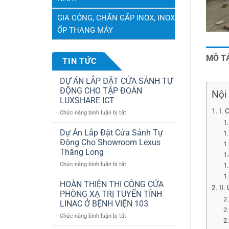
GIA CÔNG, CHẤN GẤP INOX, INOX
ỐP THANG MÁY
MÔ T
TIN TỨC
DỰ ÁN LẮP ĐẶT CỬA SẢNH TỰ
ĐỘNG CHO TẬP ĐOÀN
Nội 
LUXSHARE ICT
I. 
ở
Chức năng bình luận bị tắt
DỰ
ÁN
Dự Án Lắp Đặt Cửa Sảnh Tự
LẮP
Động Cho Showroom Lexus
ĐẶT
Thăng Long
CỬA
ở
Chức năng bình luận bị tắt
SẢNH
Dự
TỰ
Án
ĐỘNG
HOÀN THIỆN THI CÔNG CỬA
II.
Lắp
CHO
PHÒNG XẠ TRỊ TUYẾN TÍNH
Đặt
TẬP
LINAC Ở BỆNH VIỆN 103
Cửa
ĐOÀN
ở
Chức năng bình luận bị tắt
Sảnh
LUXSHARE
HOÀN
Tự
ICT