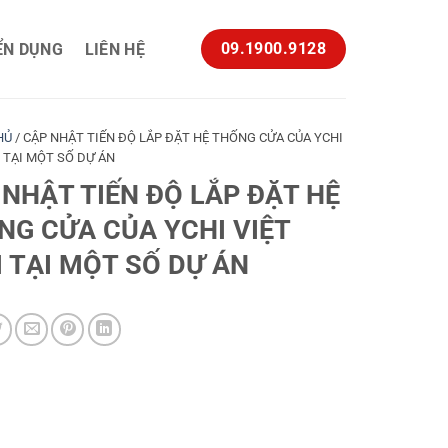
09.1900.9128
ỂN DỤNG
LIÊN HỆ
HỦ
/
CẬP NHẬT TIẾN ĐỘ LẮP ĐẶT HỆ THỐNG CỬA CỦA YCHI
 TẠI MỘT SỐ DỰ ÁN
 NHẬT TIẾN ĐỘ LẮP ĐẶT HỆ
NG CỬA CỦA YCHI VIỆT
 TẠI MỘT SỐ DỰ ÁN