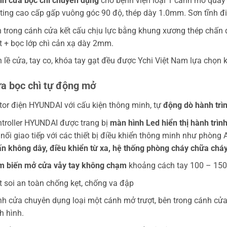
h cửa bọc chì chuyên dụng
cho bệnh viện loại 1 cánh mở quay 
ting cao cấp gấp vuông góc 90 độ, thép dày 1.0mm. Sơn tĩnh đi
 trong cánh cửa kết cấu chịu lực bằng khung xương thép chấn 
 + bọc lớp chì cản xạ dày 2mm.
 lề cửa, tay co, khóa tay gạt đều được Ychi Việt Nam lựa chọn 
ửa bọc chì tự động mở
or điện HYUNDAI với cấu kiện thông minh, tự
động dò hành trì
troller HYUNDAI được trang bị
màn hình Led hiển thị hành trìn
 nối giao tiếp với các thiết bị điều khiển thông minh như phòng 
n không dây, điều khiển từ xa, hệ thống phòng cháy chữa chá
 biến mở cửa vẫy tay không chạm
khoảng cách tay 100 – 1
 soi an toàn chống kẹt, chống va đập
h cửa chuyên dụng loại một cánh mở trượt, bên trong cánh cửa
h hình.