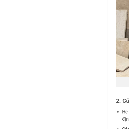
2. C
Hệ 
địn