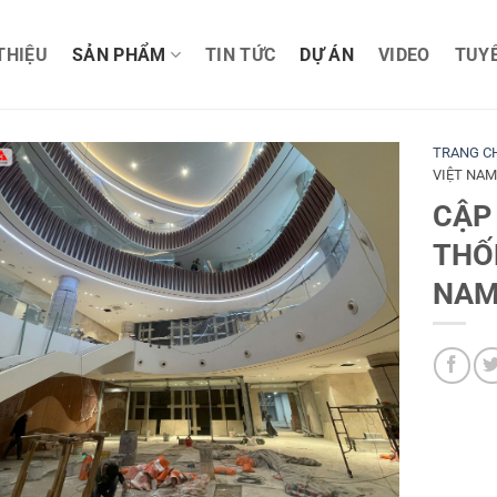
 THIỆU
SẢN PHẨM
TIN TỨC
DỰ ÁN
VIDEO
TUY
TRANG C
VIỆT NAM
CẬP
THỐ
NAM