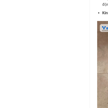
độn
Kín