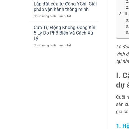
THIỆN
Động
Lắp đặt cửa tự động YChi: Giải
THI
Cho
pháp vận hành thông minh
CÔNG
Showroom
III
ở
Chức năng bình luận bị tắt
CỬA
Lexus
Lắp
PHÒNG
Thăng
đặt
Cửa Tự Động Không Đóng Kín:
XẠ
Long
cửa
TRỊ
5 Lý Do Phổ Biến Và Cách Xử
tự
TUYẾN
Lý
động
TÍNH
ở
Chức năng bình luận bị tắt
YChi:
Là đơn
LINAC
Cửa
Giải
Ở
vinh d
Tự
pháp
BỆNH
Động
vận
tại nh
VIỆN
Không
hành
103
Đóng
thông
I. 
Kín:
minh
5
dự 
Lý
Do
Phổ
Cuối n
Biến
sản x
Và
Cách
gia cô
Xử
Lý
1. H