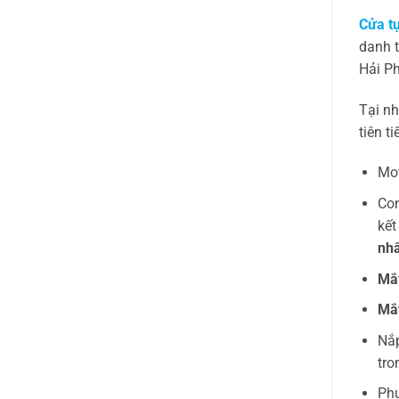
Cửa t
danh 
Hải Ph
Tại nh
tiên t
Mot
Con
kết
nh
Mắt
Mắt
Nắp
tro
Phụ