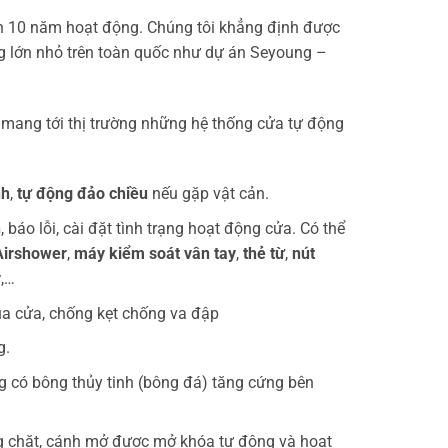
n 10 năm hoạt động. Chúng tôi khẳng định được
g lớn nhỏ trên toàn quốc như dự án Seyoung –
c mang tới thị trường những hệ thống cửa tự động
nh
,
tự động đảo chiều
nếu gặp vật cản.
h
, báo lỗi, cài đặt tình trạng hoạt động cửa. Có thể
Airshower
,
máy kiểm soát vân tay
,
thẻ từ
,
nút
y
,…
ủa cửa, chống kẹt chống va đập
g.
 có bông thủy tinh (bông đá) tăng cứng bên
ng chặt, cánh mở được mở khóa tự động và hoạt