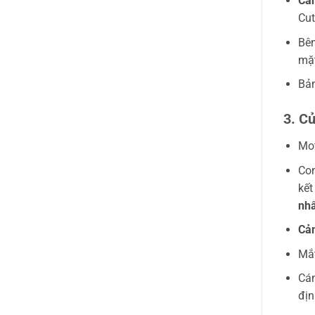
Cán
Cut
Bên
mặt
Bản
3. C
Mot
Con
kết
nhấ
Cảm
Mắt
Cán
địn