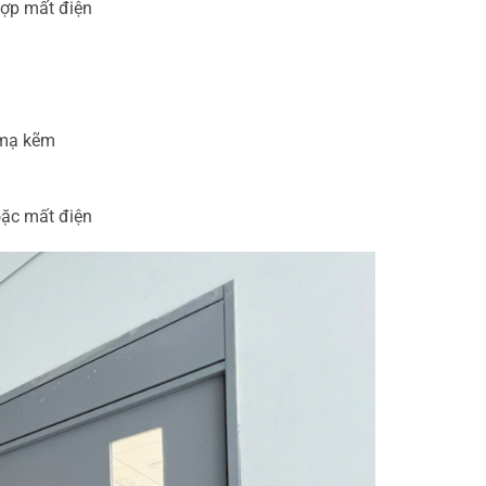
hợp mất điện
m mạ kẽm
oặc mất điện