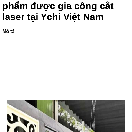
VIỆN
minh
Phổ
phẩm được gia công cắt
103
Biến
Và
laser tại Ychi Việt Nam
Cách
Xử
Lý
Mô tả