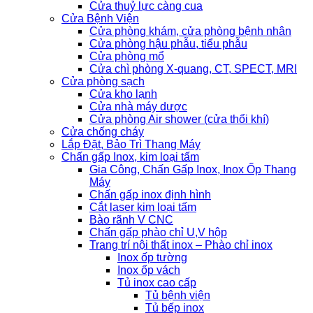
Cửa thuỷ lực càng cua
Cửa Bệnh Viện
Cửa phòng khám, cửa phòng bệnh nhân
Cửa phòng hậu phẫu, tiểu phẫu
Cửa phòng mổ
Cửa chì phòng X-quang, CT, SPECT, MRI
Cửa phòng sạch
Cửa kho lạnh
Cửa nhà máy dược
Cửa phòng Air shower (cửa thổi khí)
Cửa chống cháy
Lắp Đặt, Bảo Trì Thang Máy
Chấn gấp Inox, kim loại tấm
Gia Công, Chấn Gấp Inox, Inox Ốp Thang
Máy
Chấn gấp inox định hình
Cắt laser kim loại tấm
Bào rãnh V CNC
Chấn gấp phào chỉ U,V hộp
Trang trí nội thất inox – Phào chỉ inox
Inox ốp tường
Inox ốp vách
Tủ inox cao cấp
Tủ bệnh viện
Tủ bếp inox