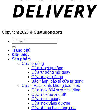
Copyright 2026 ©
Cuatudong.org
Tìm
kiếm:
Trang chủ
Giới thiệu
Sản phẩm
Cửa tự động
Cửa trượt tự động
Cửa tự động mở quay
Cửa xoay tự động
Bảo hành, bảo trì cửa tự động
Cửa – Vách kính, khung bao inox
Cửa inox 304 xước Hairline
Cửa inox gương 8K
Cửa inox Luxury
Cửa inox vàng gương
Cửa khung bao càng cua