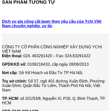
SẢN PHẨM TƯƠNG TỰ
Dịch vụ gia công cắt laser theo yêu cầu của Ychi Việt
Nam chuyên nghiệp, uy tín
CÔNG TY CỔ PHẦN CÔNG NGHIỆP XÂY DỰNG YCHI
VIỆT NAM
Điện thoại:
024. 463291420 – Fax: 024.63291422
GPDKKD số:
0106216432, cấp ngày 28/06/2013
Nơi cấp:
Sở Kế Hoạch và Đầu Tư TP Hà Nội.
Trụ sở chính:
Số 57, ngõ 401 đường Xuân Đỉnh, Phường
Xuân Đỉnh, Quận Bắc Từ Liêm, Thành Phố Hà Nội, Việt
Nam
TP. HCM:
số 201/53/8, Nguyễn Xí, P26, Q. Bình Thạnh, TP.
HCM