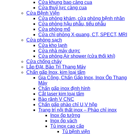
Cửa khung bao càng cua
Cửa thuỷ lực càng cua
Cửa Bệnh Viện
Cửa phòng khám, cửa phòng bệnh nhân
Cửa phòng hậu phẫu, tiểu phẫu
Cửa phòng mổ
Cửa chì phòng X-quang, CT, SPECT, MRI
Cửa phòng sạch
Cửa kho lạnh
Cửa nhà máy dược
Cửa phòng Air shower (cửa thổi khí)
Cửa chống cháy
Lắp Đặt, Bảo Trì Thang Máy
Chấn gấp Inox, kim loại tấm
Gia Công, Chấn Gấp Inox, Inox Ốp Thang
Máy
Chấn gấp inox định hình
Cắt laser kim loại tấm
Bào rãnh V CNC
Chấn gấp phào chỉ U,V hộp
Trang trí nội thất inox – Phào chỉ inox
Inox ốp tường
Inox ốp vách
Tủ inox cao cấp
Tủ bệnh viện