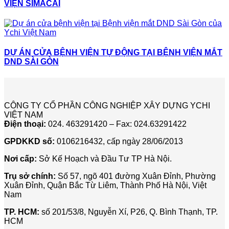
VIỆN SIMACAI
DỰ ÁN CỬA BỆNH VIỆN TỰ ĐỘNG TẠI BỆNH VIỆN MẮT
DND SÀI GÒN
CÔNG TY CỔ PHẦN CÔNG NGHIỆP XÂY DỰNG YCHI
VIỆT NAM
Điện thoại:
024. 463291420 – Fax: 024.63291422
GPDKKD số:
0106216432, cấp ngày 28/06/2013
Nơi cấp:
Sở Kế Hoạch và Đầu Tư TP Hà Nội.
Trụ sở chính:
Số 57, ngõ 401 đường Xuân Đỉnh, Phường
Xuân Đỉnh, Quận Bắc Từ Liêm, Thành Phố Hà Nội, Việt
Nam
TP. HCM:
số 201/53/8, Nguyễn Xí, P26, Q. Bình Thạnh, TP.
HCM