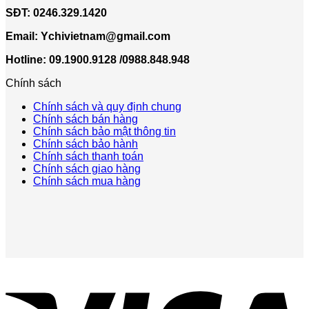
SĐT:
0246.329.1420
Email:
Ychivietnam@gmail.com
Hotline: 09.1900.9128 /0988.848.948
Chính sách
Chính sách và quy định chung
Chính sách bán hàng
Chính sách bảo mật thông tin
Chính sách bảo hành
Chính sách thanh toán
Chính sách giao hàng
Chính sách mua hàng
V