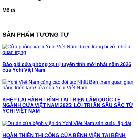
VIỆN
minh
Phổ
103
Biến
Mô tả
Và
Cách
Xử
Lý
SẢN PHẨM TƯƠNG TỰ
Báo giá cửa phòng xạ trị tuyến tính mới nhất năm 2026
của Ychi Việt Nam
KHÉP LẠI HÀNH TRÌNH TẠI TRIỂN LÃM QUỐC TẾ
NGÀNH CỬA VIỆT NAM 2025: LỜI TRI ÂN SÂU SẮC TỪ
YCHI VIỆT NAM
HOÀN THIỆN THI CÔNG CỬA BỆNH VIỆN TẠI BỆNH