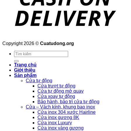
Copyright 2026 ©
Cuatudong.org
Tìm
kiếm:
Trang chủ
Giới thiệu
Sản phẩm
Cửa tự động
Cửa trượt tự động
Cửa tự động mở quay
Cửa xoay tự động
Bảo hành, bảo trì cửa tự động
Cửa – Vách kính, khung bao inox
Cửa inox 304 xước Hairline
Cửa inox gương 8K
Cửa inox Luxury
Cửa inox vàng gương