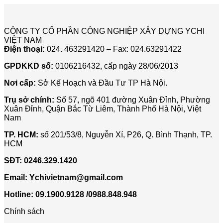
CÔNG TY CỔ PHẦN CÔNG NGHIỆP XÂY DỰNG YCHI
VIỆT NAM
Điện thoại:
024. 463291420 – Fax: 024.63291422
GPDKKD số:
0106216432, cấp ngày 28/06/2013
Nơi cấp:
Sở Kế Hoạch và Đầu Tư TP Hà Nội.
Trụ sở chính:
Số 57, ngõ 401 đường Xuân Đỉnh, Phường
Xuân Đỉnh, Quận Bắc Từ Liêm, Thành Phố Hà Nội, Việt
Nam
TP. HCM:
số 201/53/8, Nguyễn Xí, P26, Q. Bình Thạnh, TP.
HCM
SĐT:
0246.329.1420
Email:
Ychivietnam@gmail.com
Hotline: 09.1900.9128 /0988.848.948
Chính sách