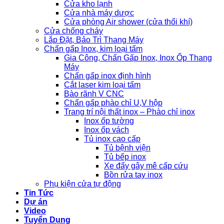
Cửa kho lạnh
Cửa nhà máy dược
Cửa phòng Air shower (cửa thổi khí)
Cửa chống cháy
Lắp Đặt, Bảo Trì Thang Máy
Chấn gấp Inox, kim loại tấm
Gia Công, Chấn Gấp Inox, Inox Ốp Thang
Máy
Chấn gấp inox định hình
Cắt laser kim loại tấm
Bào rãnh V CNC
Chấn gấp phào chỉ U,V hộp
Trang trí nội thất inox – Phào chỉ inox
Inox ốp tường
Inox ốp vách
Tủ inox cao cấp
Tủ bệnh viện
Tủ bếp inox
Xe đẩy gây mê cấp cứu
Bồn rửa tay inox
Phụ kiện cửa tự động
Tin Tức
Dự án
Video
Tuyển Dụng