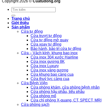
Copyright 2026 ©
Cuatudong.org
Tìm
kiếm:
Trang chủ
Giới thiệu
Sản phẩm
Cửa tự động
Cửa trượt tự động
Cửa tự động mở quay
Cửa xoay tự động
Bảo hành, bảo trì cửa tự động
Cửa – Vách kính, khung bao inox
Cửa inox 304 xước Hairline
Cửa inox gương 8K
Cửa inox Luxury
Cửa inox vàng gương
Cửa khung bao càng cua
Cửa thuỷ lực càng cua
Cửa Bệnh Viện
Cửa phòng khám, cửa phòng bệnh nhân
Cửa phòng hậu phẫu, tiểu phẫu
Cửa phòng mổ
Cửa chì phòng X-quang, CT, SPECT, MRI
Cửa phòng sạch