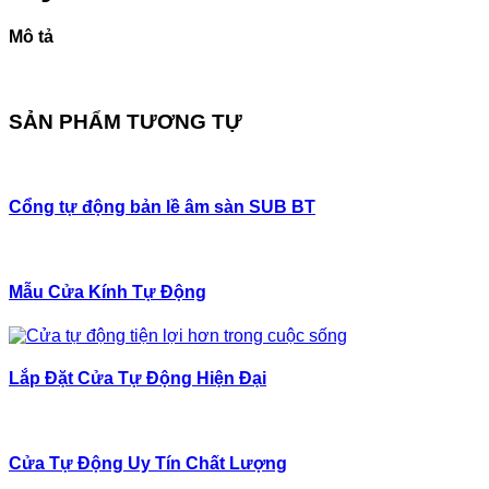
VIỆN
minh
Phổ
103
Biến
Mô tả
Và
Cách
Xử
Lý
SẢN PHẨM TƯƠNG TỰ
Cổng tự động bản lề âm sàn SUB BT
Mẫu Cửa Kính Tự Động
Lắp Đặt Cửa Tự Động Hiện Đại
Cửa Tự Động Uy Tín Chất Lượng