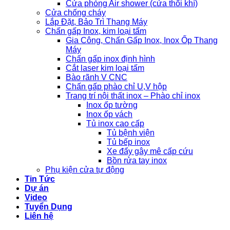
Cửa phòng Air shower (cửa thổi khí)
Cửa chống cháy
Lắp Đặt, Bảo Trì Thang Máy
Chấn gấp Inox, kim loại tấm
Gia Công, Chấn Gấp Inox, Inox Ốp Thang
Máy
Chấn gấp inox định hình
Cắt laser kim loại tấm
Bào rãnh V CNC
Chấn gấp phào chỉ U,V hộp
Trang trí nội thất inox – Phào chỉ inox
Inox ốp tường
Inox ốp vách
Tủ inox cao cấp
Tủ bệnh viện
Tủ bếp inox
Xe đẩy gây mê cấp cứu
Bồn rửa tay inox
Phụ kiện cửa tự động
Tin Tức
Dự án
Video
Tuyển Dụng
Liên hệ