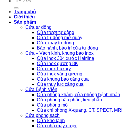
Tìm
kiếm:
Trang chủ
Giới thiệu
Sản phẩm
Cửa tự động
Cửa trượt tự động
Cửa tự động mở quay
Cửa xoay tự động
Bảo hành, bảo trì cửa tự động
Cửa – Vách kính, khung bao inox
Cửa inox 304 xước Hairline
Cửa inox gương 8K
Cửa inox Luxury
Cửa inox vàng gương
Cửa khung bao càng cua
Cửa thuỷ lực càng cua
Cửa Bệnh Viện
Cửa phòng khám, cửa phòng bệnh nhân
Cửa phòng hậu phẫu, tiểu phẫu
Cửa phòng mổ
Cửa chì phòng X-quang, CT, SPECT, MRI
Cửa phòng sạch
Cửa kho lạnh
Cửa nhà máy dược