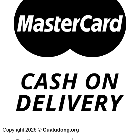
D
Copyright 2026 ©
Cuatudong.org