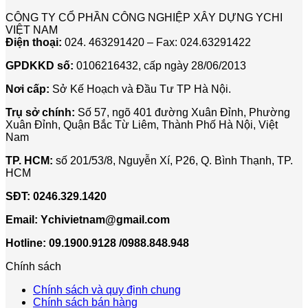
CÔNG TY CỔ PHẦN CÔNG NGHIỆP XÂY DỰNG YCHI
VIỆT NAM
Điện thoại:
024. 463291420 – Fax: 024.63291422
GPDKKD số:
0106216432, cấp ngày 28/06/2013
Nơi cấp:
Sở Kế Hoạch và Đầu Tư TP Hà Nội.
Trụ sở chính:
Số 57, ngõ 401 đường Xuân Đỉnh, Phường
Xuân Đỉnh, Quận Bắc Từ Liêm, Thành Phố Hà Nội, Việt
Nam
TP. HCM:
số 201/53/8, Nguyễn Xí, P26, Q. Bình Thạnh, TP.
HCM
SĐT:
0246.329.1420
Email:
Ychivietnam@gmail.com
Hotline: 09.1900.9128 /0988.848.948
Chính sách
Chính sách và quy định chung
Chính sách bán hàng