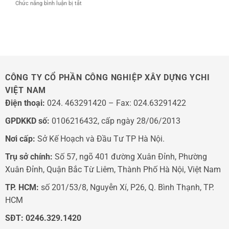
ở
Chức năng bình luận bị tắt
động
TÍNH
Cửa
YChi:
LINAC
Tự
Giải
Ở
Động
pháp
BỆNH
Không
vận
VIỆN
Đóng
hành
103
Kín:
thông
5
minh
Lý
CÔNG TY CỔ PHẦN CÔNG NGHIỆP XÂY DỰNG YCHI
Do
VIỆT NAM
Phổ
Biến
Điện thoại:
024. 463291420 – Fax: 024.63291422
Và
Cách
GPDKKD số:
0106216432, cấp ngày 28/06/2013
Xử
Lý
Nơi cấp:
Sở Kế Hoạch và Đầu Tư TP Hà Nội.
Trụ sở chính:
Số 57, ngõ 401 đường Xuân Đỉnh, Phường
Xuân Đỉnh, Quận Bắc Từ Liêm, Thành Phố Hà Nội, Việt Nam
TP. HCM:
số 201/53/8, Nguyễn Xí, P26, Q. Bình Thạnh, TP.
HCM
SĐT:
0246.329.1420