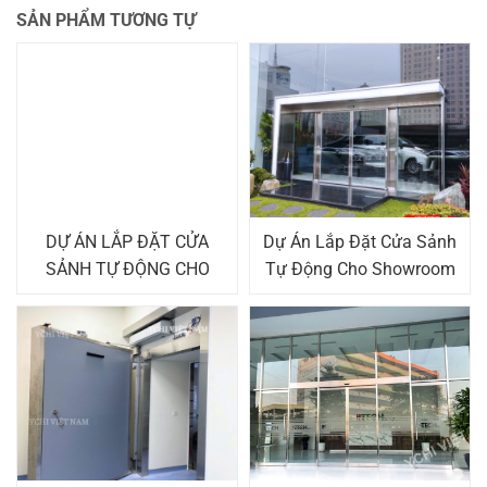
SẢN PHẨM TƯƠNG TỰ
DỰ ÁN LẮP ĐẶT CỬA
Dự Án Lắp Đặt Cửa Sảnh
SẢNH TỰ ĐỘNG CHO
Tự Động Cho Showroom
TẬP ĐOÀN LUXSHARE
Lexus Thăng Long
ICT