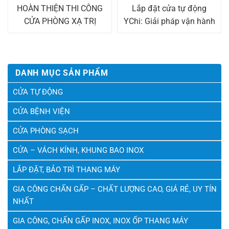
HOÀN THIỆN THI CÔNG
Lắp đặt cửa tự động
CỬA PHÒNG XẠ TRỊ
YChi: Giải pháp vận hành
TUYẾN TÍNH LINAC Ở
thông minh
BỆNH VIỆN 103
DANH MỤC SẢN PHẨM
CỬA TỰ ĐỘNG
CỬA BỆNH VIỆN
CỬA PHÒNG SẠCH
CỬA – VÁCH KÍNH, KHUNG BAO INOX
LẮP ĐẶT, BẢO TRÌ THANG MÁY
GIA CÔNG CHẤN GẤP – CHẤT LƯỢNG CAO, GIÁ RẺ, UY TÍN
NHẤT
GIA CÔNG, CHẤN GẤP INOX, INOX ỐP THANG MÁY