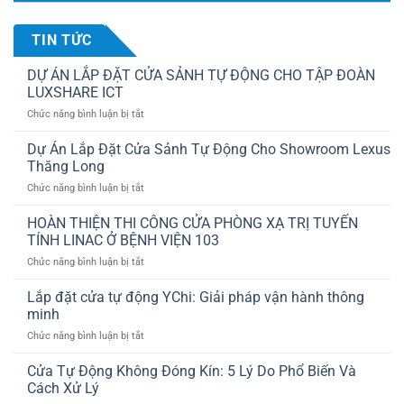
TIN TỨC
DỰ ÁN LẮP ĐẶT CỬA SẢNH TỰ ĐỘNG CHO TẬP ĐOÀN
LUXSHARE ICT
ở
Chức năng bình luận bị tắt
DỰ
ÁN
Dự Án Lắp Đặt Cửa Sảnh Tự Động Cho Showroom Lexus
LẮP
Thăng Long
ĐẶT
ở
Chức năng bình luận bị tắt
CỬA
Dự
SẢNH
Án
HOÀN THIỆN THI CÔNG CỬA PHÒNG XẠ TRỊ TUYẾN
TỰ
Lắp
ĐỘNG
TÍNH LINAC Ở BỆNH VIỆN 103
Đặt
CHO
ở
Chức năng bình luận bị tắt
Cửa
TẬP
HOÀN
Sảnh
ĐOÀN
THIỆN
Lắp đặt cửa tự động YChi: Giải pháp vận hành thông
Tự
LUXSHARE
THI
Động
minh
ICT
CÔNG
Cho
ở
Chức năng bình luận bị tắt
CỬA
Showroom
Lắp
PHÒNG
Lexus
đặt
Cửa Tự Động Không Đóng Kín: 5 Lý Do Phổ Biến Và
XẠ
Thăng
cửa
TRỊ
Cách Xử Lý
Long
tự
TUYẾN