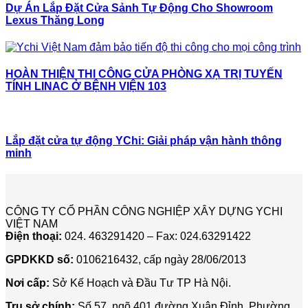
Dự Án Lắp Đặt Cửa Sảnh Tự Động Cho Showroom
Lexus Thăng Long
HOÀN THIỆN THI CÔNG CỬA PHÒNG XẠ TRỊ TUYẾN
TÍNH LINAC Ở BỆNH VIỆN 103
Lắp đặt cửa tự động YChi: Giải pháp vận hành thông
minh
CÔNG TY CỔ PHẦN CÔNG NGHIỆP XÂY DỰNG YCHI
VIỆT NAM
Điện thoại:
024. 463291420 – Fax: 024.63291422
GPDKKD số:
0106216432, cấp ngày 28/06/2013
Nơi cấp:
Sở Kế Hoạch và Đầu Tư TP Hà Nội.
Trụ sở chính:
Số 57, ngõ 401 đường Xuân Đỉnh, Phường