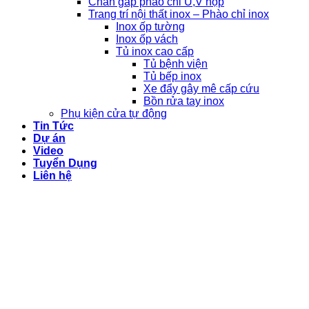
Chấn gấp phào chỉ U,V hộp
Trang trí nội thất inox – Phào chỉ inox
Inox ốp tường
Inox ốp vách
Tủ inox cao cấp
Tủ bệnh viện
Tủ bếp inox
Xe đẩy gây mê cấp cứu
Bồn rửa tay inox
Phụ kiện cửa tự động
Tin Tức
Dự án
Video
Tuyển Dụng
Liên hệ