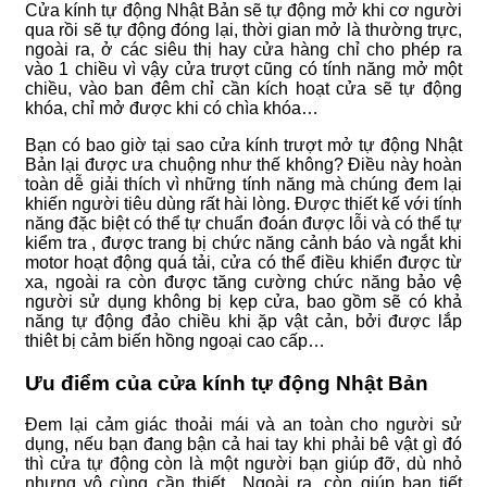
Cửa kính tự động Nhật Bản sẽ tự động mở khi cơ người
qua rồi sẽ tự động đóng lại, thời gian mở là thường trực,
ngoài ra, ở các siêu thị hay cửa hàng chỉ cho phép ra
vào 1 chiều vì vậy cửa trượt cũng có tính năng mở một
chiều, vào ban đêm chỉ cần kích hoạt cửa sẽ tự động
khóa, chỉ mở được khi có chìa khóa…
Bạn có bao giờ tại sao cửa kính trượt mở tự động Nhật
Bản lại được ưa chuộng như thế không? Điều này hoàn
toàn dễ giải thích vì những tính năng mà chúng đem lại
khiến người tiêu dùng rất hài lòng. Được thiết kế với tính
năng đặc biệt có thể tự chuẩn đoán được lỗi và có thể tự
kiểm tra , được trang bị chức năng cảnh báo và ngắt khi
motor hoạt động quá tải, cửa có thể điều khiển được từ
xa, ngoài ra còn được tăng cường chức năng bảo vệ
người sử dụng không bị kẹp cửa, bao gồm sẽ có khả
năng tự động đảo chiều khi ặp vật cản, bởi được lắp
thiêt bị cảm biến hồng ngoại cao cấp…
Ưu điểm của cửa kính tự động Nhật Bản
Đem lại cảm giác thoải mái và an toàn cho người sử
dụng, nếu bạn đang bận cả hai tay khi phải bê vật gì đó
thì cửa tự động còn là một người bạn giúp đỡ, dù nhỏ
nhưng vô cùng cần thiết…Ngoài ra, còn giúp bạn tiết