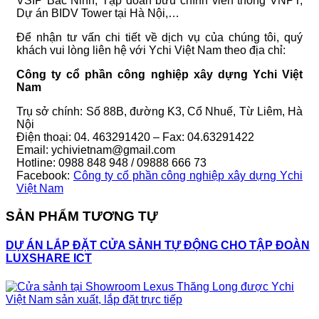
VSIP Bắc Ninh, Tập đoàn bưu chính viễn thông VNPT,
Dự án BIDV Tower tại Hà Nội,…
Để nhận tư vấn chi tiết về dịch vụ của chúng tôi, quý
khách vui lòng liên hệ với Ychi Việt Nam theo địa chỉ:
Công ty cổ phần công nghiệp xây dựng Ychi Việt
Nam
Trụ sở chính: Số 88B, đường K3, Cổ Nhuế, Từ Liêm, Hà
Nội
Điện thoại: 04. 463291420 – Fax: 04.63291422
Email: ychivietnam@gmail.com
Hotline: 0988 848 948 / 09888 666 73
Facebook:
Công ty cổ phần công nghiệp xây dựng Ychi
Việt Nam
SẢN PHẨM TƯƠNG TỰ
DỰ ÁN LẮP ĐẶT CỬA SẢNH TỰ ĐỘNG CHO TẬP ĐOÀN
LUXSHARE ICT