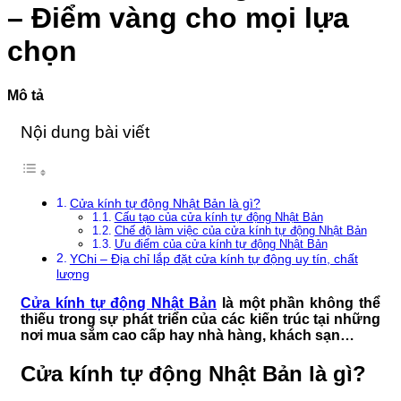
VIỆN
minh
Phổ
– Điểm vàng cho mọi lựa
103
Biến
Và
chọn
Cách
Xử
Lý
Mô tả
Nội dung bài viết
Cửa kính tự động Nhật Bản là gì?
Cấu tạo của cửa kính tự động Nhật Bản
Chế độ làm việc của cửa kính tự động Nhật Bản
Ưu điểm của cửa kính tự động Nhật Bản
YChi – Địa chỉ lắp đặt cửa kính tự động uy tín, chất
lượng
Cửa kính tự động Nhật Bản
là một phần không thể
thiếu trong sự phát triển của các kiến trúc tại những
nơi mua sắm cao cấp hay nhà hàng, khách sạn…
Cửa kính tự động Nhật Bản là gì?