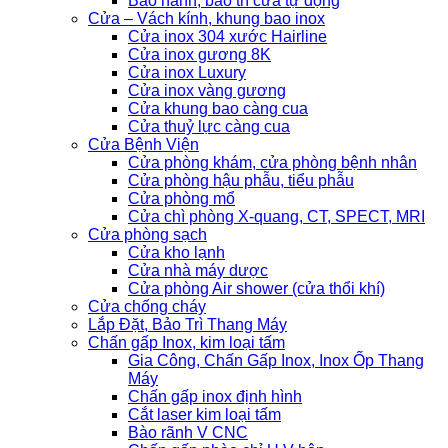
Bảo hành, bảo trì cửa tự động
Cửa – Vách kính, khung bao inox
Cửa inox 304 xước Hairline
Cửa inox gương 8K
Cửa inox Luxury
Cửa inox vàng gương
Cửa khung bao càng cua
Cửa thuỷ lực càng cua
Cửa Bệnh Viện
Cửa phòng khám, cửa phòng bệnh nhân
Cửa phòng hậu phẫu, tiểu phẫu
Cửa phòng mổ
Cửa chì phòng X-quang, CT, SPECT, MRI
Cửa phòng sạch
Cửa kho lạnh
Cửa nhà máy dược
Cửa phòng Air shower (cửa thổi khí)
Cửa chống cháy
Lắp Đặt, Bảo Trì Thang Máy
Chấn gấp Inox, kim loại tấm
Gia Công, Chấn Gấp Inox, Inox Ốp Thang
Máy
Chấn gấp inox định hình
Cắt laser kim loại tấm
Bào rãnh V CNC