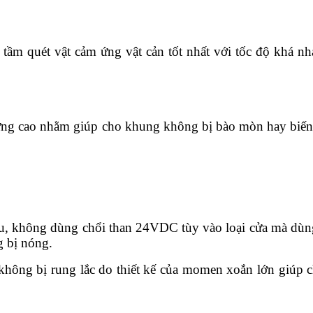
ầm quét vật cảm ứng vật cản tốt nhất với tốc độ khá nha
ứng cao nhằm giúp cho khung không bị bào mòn hay biến 
iều, không dùng chổi than 24VDC tùy vào loại cửa mà d
g bị nóng.
hông bị rung lắc do thiết kế của momen xoắn lớn giúp ch