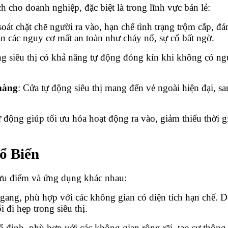
h cho doanh nghiệp, đặc biệt là trong lĩnh vực bán lẻ:
oát chặt chẽ người ra vào, hạn chế tình trạng trộm cắp, 
n các nguy cơ mất an toàn như cháy nổ, sự cố bất ngờ.
ng siêu thị có khả năng tự động đóng kín khi không có ngườ
hàng
: Cửa tự động siêu thị mang đến vẻ ngoài hiện đại, sa
ự động giúp tối ưu hóa hoạt động ra vào, giảm thiểu thời g
ổ Biến
 ưu điểm và ứng dụng khác nhau:
ngang, phù hợp với các không gian có diện tích hạn chế.
 đi hẹp trong siêu thị.
cố định, phù hợp với các không gian rộng rãi, tạo sự thôn