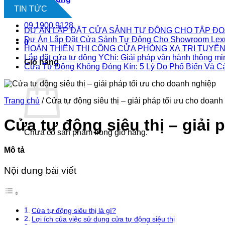
Liên hệ
TIN TỨC
09.1900.9128
DỰ ÁN LẮP ĐẶT CỬA SẢNH TỰ ĐỘNG CHO TẬP ĐO
Dự Án Lắp Đặt Cửa Sảnh Tự Động Cho Showroom Lex
0
HOÀN THIỆN THI CÔNG CỬA PHÒNG XẠ TRỊ TUYẾN 
Lắp đặt cửa tự động YChi: Giải pháp vận hành thông mi
Giỏ hàng
Cửa Tự Động Không Đóng Kín: 5 Lý Do Phổ Biến Và C
Trang chủ
/
Cửa tự động siêu thị – giải pháp tối ưu cho doanh
Cửa tự động siêu thị – giải
Chưa có sản phẩm trong giỏ hàng.
Mô tả
Nội dung bài viết
Cửa tự động siêu thị là gì?
Lợi ích của việc sử dụng cửa tự động siêu thị