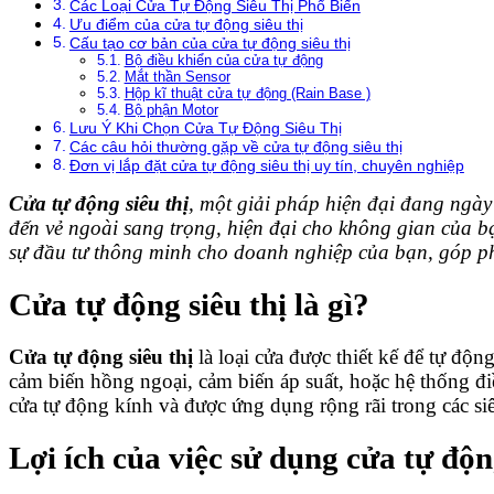
Các Loại Cửa Tự Động Siêu Thị Phổ Biến
Ưu điểm của cửa tự động siêu thị
Cấu tạo cơ bản của cửa tự động siêu thị
Bộ điều khiển của cửa tự động
Mắt thần Sensor
Hộp kĩ thuật cửa tự động (Rain Base )
Bộ phận Motor
Lưu Ý Khi Chọn Cửa Tự Động Siêu Thị
Các câu hỏi thường gặp về cửa tự động siêu thị
Đơn vị lắp đặt cửa tự động siêu thị uy tín, chuyên nghiệp
Cửa tự động siêu thị
, một giải pháp hiện đại đang ngà
đến vẻ ngoài sang trọng, hiện đại cho không gian của 
sự đầu tư thông minh cho doanh nghiệp của bạn, góp p
Cửa tự động siêu thị là gì?
Cửa tự động siêu thị
là loại cửa được thiết kế để tự độ
cảm biến hồng ngoại, cảm biến áp suất, hoặc hệ thống đ
cửa tự động kính và được ứng dụng rộng rãi trong các si
Lợi ích của việc sử dụng cửa tự động