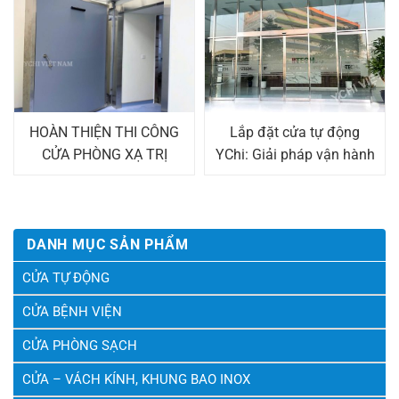
HOÀN THIỆN THI CÔNG
Lắp đặt cửa tự động
CỬA PHÒNG XẠ TRỊ
YChi: Giải pháp vận hành
TUYẾN TÍNH LINAC Ở
thông minh
BỆNH VIỆN 103
DANH MỤC SẢN PHẨM
CỬA TỰ ĐỘNG
CỬA BỆNH VIỆN
CỬA PHÒNG SẠCH
CỬA – VÁCH KÍNH, KHUNG BAO INOX