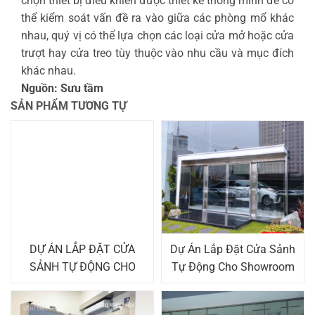
chọn thiết bị điều khiển được thiết kế thông minh để có
thể kiểm soát vấn đề ra vào giữa các phòng mổ khác
nhau, quý vị có thể lựa chọn các loại cửa mở hoặc cửa
trượt hay cửa treo tùy thuộc vào nhu cầu và mục đích
khác nhau.
Nguồn: Sưu tầm
SẢN PHẨM TƯƠNG TỰ
DỰ ÁN LẮP ĐẶT CỬA
Dự Án Lắp Đặt Cửa Sảnh
SẢNH TỰ ĐỘNG CHO
Tự Động Cho Showroom
TẬP ĐOÀN LUXSHARE
Lexus Thăng Long
ICT