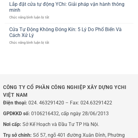
THIỆN
Lắp đặt cửa tự động YChi: Giải pháp vận hành thông
Tự
LUXSHARE
THI
Động
minh
ICT
CÔNG
Cho
ở
Chức năng bình luận bị tắt
CỬA
Showroom
Lắp
PHÒNG
Lexus
đặt
Cửa Tự Động Không Đóng Kín: 5 Lý Do Phổ Biến Và
XẠ
Thăng
cửa
TRỊ
Cách Xử Lý
Long
tự
TUYẾN
ở
Chức năng bình luận bị tắt
động
TÍNH
Cửa
YChi:
LINAC
Tự
Giải
Ở
Động
pháp
BỆNH
Không
vận
VIỆN
Đóng
hành
103
Kín:
thông
5
minh
Lý
CÔNG TY CỔ PHẦN CÔNG NGHIỆP XÂY DỰNG YCHI
Do
VIỆT NAM
Phổ
Biến
Điện thoại:
024. 463291420 – Fax: 024.63291422
Và
Cách
GPDKKD số:
0106216432, cấp ngày 28/06/2013
Xử
Lý
Nơi cấp:
Sở Kế Hoạch và Đầu Tư TP Hà Nội.
Trụ sở chính:
Số 57, ngõ 401 đường Xuân Đỉnh, Phường