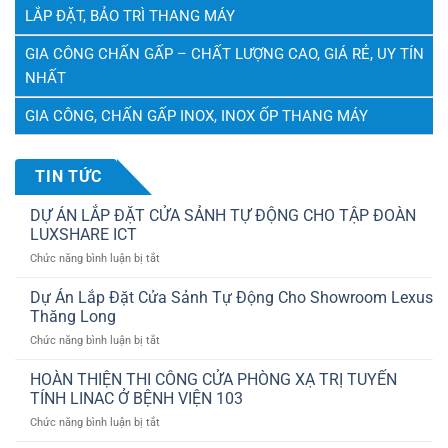
LẮP ĐẶT, BẢO TRÌ THANG MÁY
GIA CÔNG CHẤN GẤP – CHẤT LƯỢNG CAO, GIÁ RẺ, UY TÍN
NHẤT
GIA CÔNG, CHẤN GẤP INOX, INOX ỐP THANG MÁY
TIN TỨC
DỰ ÁN LẮP ĐẶT CỬA SẢNH TỰ ĐỘNG CHO TẬP ĐOÀN
LUXSHARE ICT
ở
Chức năng bình luận bị tắt
DỰ
ÁN
Dự Án Lắp Đặt Cửa Sảnh Tự Động Cho Showroom Lexus
LẮP
Thăng Long
ĐẶT
ở
Chức năng bình luận bị tắt
CỬA
Dự
SẢNH
Án
HOÀN THIỆN THI CÔNG CỬA PHÒNG XẠ TRỊ TUYẾN
TỰ
Lắp
ĐỘNG
TÍNH LINAC Ở BỆNH VIỆN 103
Đặt
CHO
ở
Chức năng bình luận bị tắt
Cửa
TẬP
HOÀN
Sảnh
ĐOÀN