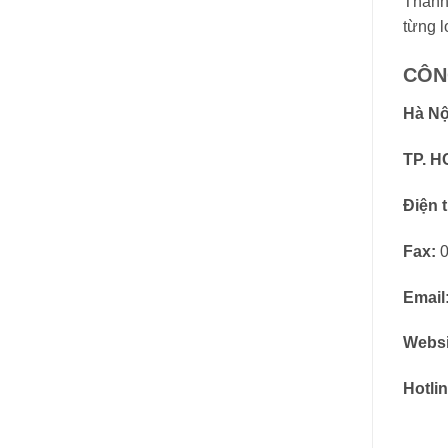
Thanh
từng l
CÔN
Hà Nộ
TP. H
Điện t
Fax:
0
Email
Websi
Hotlin