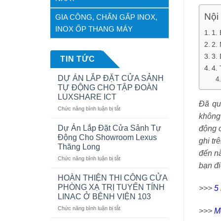
Nội 
GIA CÔNG, CHẤN GẤP INOX,
INOX ỐP THANG MÁY
1.
2.
3.
TIN TỨC
4.
DỰ ÁN LẮP ĐẶT CỬA SẢNH
TỰ ĐỘNG CHO TẬP ĐOÀN
LUXSHARE ICT
Đã qu
ở
Chức năng bình luận bị tắt
không 
DỰ
ÁN
Dự Án Lắp Đặt Cửa Sảnh Tự
động c
LẮP
Động Cho Showroom Lexus
ghi t
ĐẶT
Thăng Long
CỬA
đến nă
ở
Chức năng bình luận bị tắt
SẢNH
bạn đi
Dự
TỰ
Án
ĐỘNG
HOÀN THIỆN THI CÔNG CỬA
Lắp
CHO
PHÒNG XẠ TRỊ TUYẾN TÍNH
>>>
5
Đặt
TẬP
LINAC Ở BỆNH VIỆN 103
Cửa
ĐOÀN
ở
Chức năng bình luận bị tắt
Sảnh
LUXSHARE
>>>
M
HOÀN
Tự
ICT