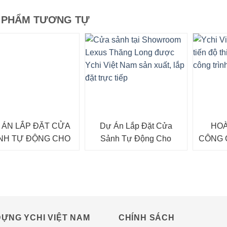
 PHẨM TƯƠNG TỰ
 ÁN LẮP ĐẶT CỬA
Dự Án Lắp Đặt Cửa
HOÀ
NH TỰ ĐỘNG CHO
Sảnh Tự Động Cho
CÔNG 
 ĐOÀN LUXSHARE
Showroom Lexus Thăng
TRỊ TU
ICT
Long
Ở B
ỰNG YCHI VIỆT NAM
CHÍNH SÁCH