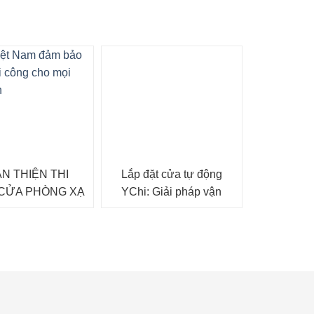
N THIỆN THI
Lắp đặt cửa tự động
CỬA PHÒNG XẠ
YChi: Giải pháp vận
YẾN TÍNH LINAC
hành thông minh
ỆNH VIỆN 103