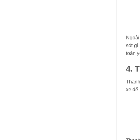
Ngoài 
sót g
toàn y
4. 
Thanh 
xe để 