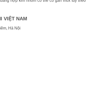
bằng hợp kim nhôm có thể có gân inox tùy theo
I VIỆT NAM
iêm, Hà Nội