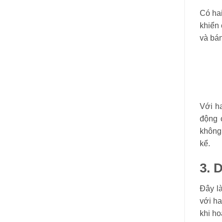
Có ha
khiển 
và bán
Với ha
động 
không 
kể.
3. 
Đây là
với ha
khi ho