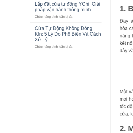
THIỆN
Động
Lắp đặt cửa tự động YChi: Giải
1. 
THI
Cho
pháp vận hành thông minh
CÔNG
Showroom
ở
Chức năng bình luận bị tắt
CỬA
Lexus
Đây là
Lắp
PHÒNG
Thăng
đặt
XẠ
Cửa Tự Động Không Đóng
Long
hòa c
cửa
TRỊ
Kín: 5 Lý Do Phổ Biến Và Cách
năng t
tự
TUYẾN
Xử Lý
động
TÍNH
kết nố
ở
Chức năng bình luận bị tắt
YChi:
LINAC
dây và
Cửa
Giải
Ở
Tự
pháp
BỆNH
Động
vận
VIỆN
Không
hành
103
Đóng
thông
Kín:
minh
5
Lý
Một v
Do
Phổ
mọi h
Biến
tốc độ
Và
Cách
cửa, 
Xử
Lý
2. 