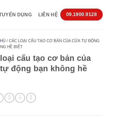
09.1900.9128
TUYỂN DỤNG
LIÊN HỆ
CHỦ
/
CÁC LOẠI CẤU TẠO CƠ BẢN CỦA CỬA TỰ ĐỘNG
NG HỀ BIẾT
loại cấu tạo cơ bản của
tự động bạn không hề