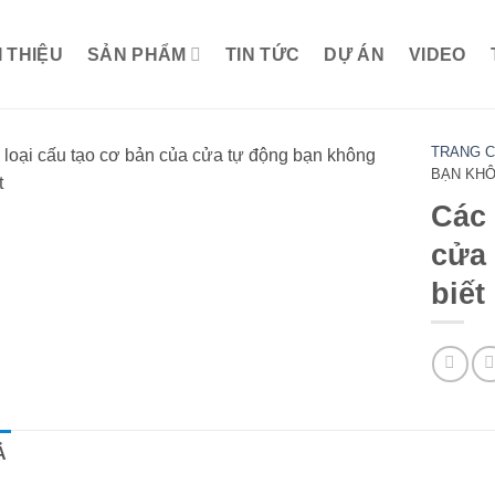
I THIỆU
SẢN PHẨM
TIN TỨC
DỰ ÁN
VIDEO
TRANG 
BẠN KHÔ
Các 
cửa 
biết
Ả