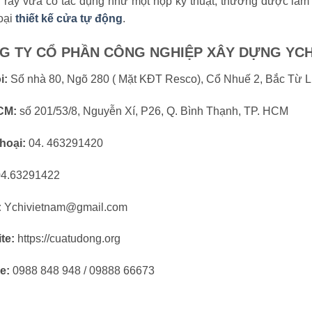
 ray vừa có tác dụng như một hộp kỹ thuật, thường được làm 
oại
thiết kế cửa tự động
.
G TY CỔ PHẦN CÔNG NGHIỆP XÂY DỰNG YCH
i:
Số nhà 80, Ngõ 280 ( Mặt KĐT Resco), Cổ Nhuế 2, Bắc Từ L
CM:
số 201/53/8, Nguyễn Xí, P26, Q. Bình Thạnh, TP. HCM
hoại:
04. 463291420
4.63291422
:
Ychivietnam@gmail.com
te:
https://cuatudong.org
e:
0988 848 948 / 09888 66673