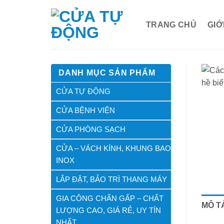
Bỏ
qua
TRANG CHỦ
GIỚ
nội
dung
DANH MỤC SẢN PHẨM
CỬA TỰ ĐỘNG
CỬA BỆNH VIỆN
CỬA PHÒNG SẠCH
CỬA – VÁCH KÍNH, KHUNG BAO
INOX
LẮP ĐẶT, BẢO TRÌ THANG MÁY
GIA CÔNG CHẤN GẤP – CHẤT
MÔ T
LƯỢNG CAO, GIÁ RẺ, UY TÍN
NHẤT