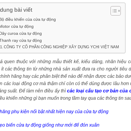
dung bài viết
 Bộ điều khiển của cửa tự động
 Motor cửa tự động
 Dây curoa cửa tự động
 Thanh ray cửa tự động
CÔNG TY CỔ PHẦN CÔNG NGHIỆP XÂY DỰNG YCHI VIỆT NAM
á quen thuộc với những mẫu thiết kế, kiểu dáng, nhãn hiệu cử
ít các thông tin từ những nhà sản xuất đưa ra cho người tiêu
hính hãng hay các phân biệt thế nào để nhận được các bảo dư
rên các loại động cơ mà thậm chí còn có thể dùng được lâu hơ
ng suất. Để làm nên điều ấy thì
các loại cấu tạo cơ bản của
ều khiển những gì bạn muốn trong tầm tay qua các thông tin sa
 hãng phụ kiện nổi bật nhất hiện nay của cửa tự động
ẹo biến cửa tự động giống như mới để đón xuân