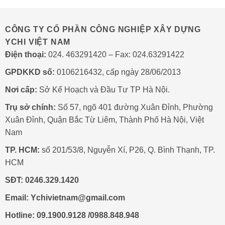
hành
103
Kín:
thông
5
minh
Lý
CÔNG TY CỔ PHẦN CÔNG NGHIỆP XÂY DỰNG
Do
YCHI VIỆT NAM
Phổ
Biến
Điện thoại:
024. 463291420 – Fax: 024.63291422
Và
Cách
GPDKKD số:
0106216432, cấp ngày 28/06/2013
Xử
Lý
Nơi cấp:
Sở Kế Hoạch và Đầu Tư TP Hà Nội.
Trụ sở chính:
Số 57, ngõ 401 đường Xuân Đỉnh, Phường
Xuân Đỉnh, Quận Bắc Từ Liêm, Thành Phố Hà Nội, Việt
Nam
TP. HCM:
số 201/53/8, Nguyễn Xí, P26, Q. Bình Thạnh, TP.
HCM
SĐT:
0246.329.1420
Email:
Ychivietnam@gmail.com
Hotline: 09.1900.9128 /0988.848.948