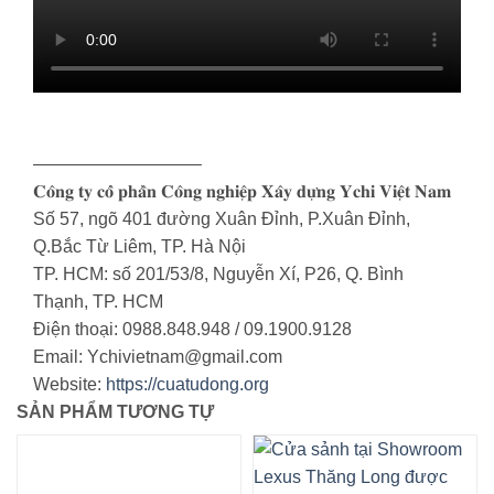
—————————–
𝐂𝐨̂𝐧𝐠 𝐭𝐲 𝐜𝐨̂̉ 𝐩𝐡𝐚̂̀𝐧 𝐂𝐨̂𝐧𝐠 𝐧𝐠𝐡𝐢𝐞̣̂𝐩 𝐗𝐚̂𝐲 𝐝𝐮̛̣𝐧𝐠 𝐘𝐜𝐡𝐢 𝐕𝐢𝐞̣̂𝐭 𝐍𝐚𝐦
Số 57, ngõ 401 đường Xuân Đỉnh, P.Xuân Đỉnh,
Q.Bắc Từ Liêm, TP. Hà Nội
TP. HCM: số 201/53/8, Nguyễn Xí, P26, Q. Bình
Thạnh, TP. HCM
Điện thoại: 0988.848.948 / 09.1900.9128
Email: Ychivietnam@gmail.com
Website:
https://cuatudong.org
SẢN PHẨM TƯƠNG TỰ