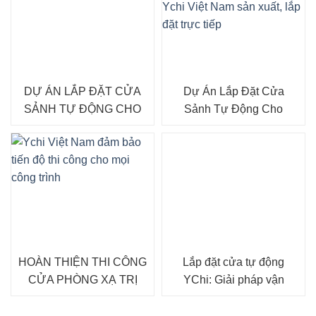
DỰ ÁN LẮP ĐẶT CỬA
Dự Án Lắp Đặt Cửa
SẢNH TỰ ĐỘNG CHO
Sảnh Tự Động Cho
TẬP ĐOÀN LUXSHARE
Showroom Lexus Thăng
ICT
Long
HOÀN THIỆN THI CÔNG
Lắp đặt cửa tự động
CỬA PHÒNG XẠ TRỊ
YChi: Giải pháp vận
TUYẾN TÍNH LINAC Ở
hành thông minh
BỆNH VIỆN 103