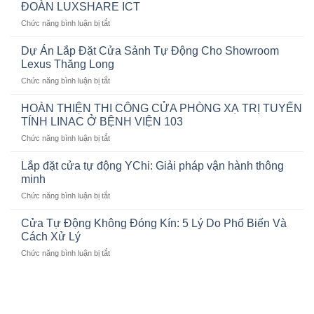
ĐOÀN LUXSHARE ICT
ở
Chức năng bình luận bị tắt
DỰ
ÁN
Dự Án Lắp Đặt Cửa Sảnh Tự Động Cho Showroom
LẮP
Lexus Thăng Long
ĐẶT
ở
Chức năng bình luận bị tắt
CỬA
Dự
SẢNH
Án
TỰ
HOÀN THIỆN THI CÔNG CỬA PHÒNG XẠ TRỊ TUYẾN
Lắp
ĐỘNG
TÍNH LINAC Ở BỆNH VIỆN 103
Đặt
CHO
ở
Chức năng bình luận bị tắt
Cửa
TẬP
HOÀN
Sảnh
ĐOÀN
THIỆN
Tự
Lắp đặt cửa tự động YChi: Giải pháp vận hành thông
LUXSHARE
THI
Động
minh
ICT
CÔNG
Cho
ở
Chức năng bình luận bị tắt
CỬA
Showroom
Lắp
PHÒNG
Lexus
đặt
XẠ
Cửa Tự Động Không Đóng Kín: 5 Lý Do Phổ Biến Và
Thăng
cửa
TRỊ
Cách Xử Lý
Long
tự
TUYẾN
ở
Chức năng bình luận bị tắt
động
TÍNH
Cửa
YChi:
LINAC
Tự
Giải
Ở
Động
pháp
BỆNH
Không
vận
VIỆN
Đóng