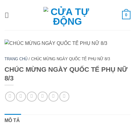
Bỏ
qua
0
nội
dung
TRANG CHỦ
/
CHÚC MỪNG NGÀY QUỐC TẾ PHỤ NỮ 8/3
CHÚC MỪNG NGÀY QUỐC TẾ PHỤ NỮ
8/3
MÔ TẢ