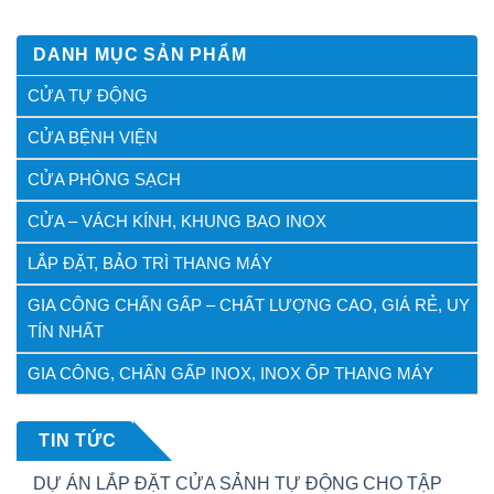
DANH MỤC SẢN PHẨM
CỬA TỰ ĐỘNG
CỬA BỆNH VIỆN
CỬA PHÒNG SẠCH
CỬA – VÁCH KÍNH, KHUNG BAO INOX
LẮP ĐẶT, BẢO TRÌ THANG MÁY
GIA CÔNG CHẤN GẤP – CHẤT LƯỢNG CAO, GIÁ RẺ, UY
TÍN NHẤT
GIA CÔNG, CHẤN GẤP INOX, INOX ỐP THANG MÁY
TIN TỨC
DỰ ÁN LẮP ĐẶT CỬA SẢNH TỰ ĐỘNG CHO TẬP