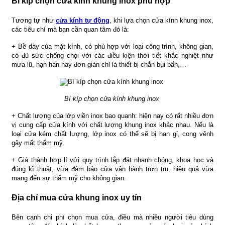
Bí kíp chọn cửa kính khung inox phù hợp
Tương tự như
cửa kính tự động
, khi lựa chọn cửa kính khung inox,
các tiêu chí mà bạn cần quan tâm đó là:
+ Bề dày của mặt kính, có phù hợp với loại công trình, không gian,
có đủ sức chống chọi với các điều kiện thời tiết khắc nghiệt như
mưa lũ, hạn hán hay đơn giản chỉ là thiết bị chắn bụi bẩn,…
Bí kíp chọn cửa kính khung inox
+ Chất lượng của lớp viền inox bao quanh: hiện nay có rất nhiều đơn
vị cung cấp cửa kính với chất lượng khung inox khác nhau. Nếu là
loại cửa kém chất lượng, lớp inox có thể sẽ bị han gỉ, cong vênh
gây mất thẩm mỹ.
+ Giá thành hợp lí với quy trình lắp đặt nhanh chóng, khoa học và
đúng kĩ thuật, vừa đảm bảo cửa vận hành trơn tru, hiệu quả vừa
mang đến sự thẩm mỹ cho không gian.
Địa chỉ mua cửa khung inox uy tín
Bên cạnh chi phí chọn mua cửa, điều mà nhiều người tiêu dùng