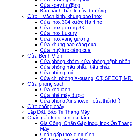
Cửa xoay tự động
Bảo hành, bảo trì cửa tự động
Cửa – Vách kính, khung bao inox
Cửa inox 304 xước Hairline
Cửa inox gương 8K
Cửa inox Luxury
Cửa inox vàng gương
Cửa khung bao càng cua
Cửa thuỷ lực càng cua
Cửa Bệnh Viện
Cửa phòng khám, cửa phòng bệnh nhân
Cửa phòng hậu phẫu, tiểu phẫu
Cửa phòng mổ
Cửa chì phòng X-quang, CT, SPECT, MRI
Cửa phòng sạch
Cửa kho lạnh
Cửa nhà máy dược
Cửa phòng Air shower (cửa thổi khí)
Cửa chống cháy
Lắp Đặt, Bảo Trì Thang Máy
Chấn gấp Inox, kim loại tấm
Gia Công, Chấn Gấp Inox, Inox Ốp Thang
Máy
Chấn gấp inox định hình