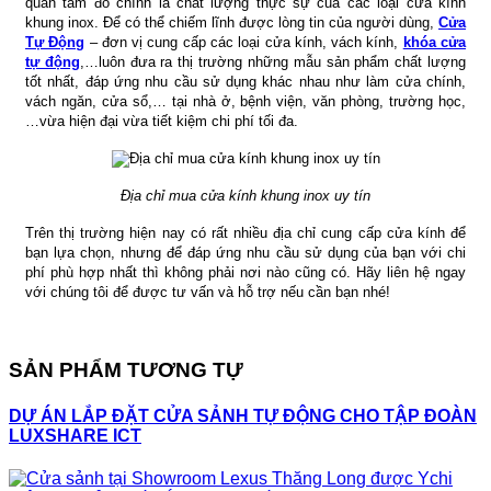
quan tâm đó chính là chất lượng thực sự của các loại cửa kính
khung inox. Để có thể chiếm lĩnh được lòng tin của người dùng,
Cửa
Tự Động
– đơn vị cung cấp các loại cửa kính, vách kính,
khóa cửa
tự động
,…luôn đưa ra thị trường những mẫu sản phẩm chất lượng
tốt nhất, đáp ứng nhu cầu sử dụng khác nhau như làm cửa chính,
vách ngăn, cửa sổ,… tại nhà ở, bệnh viện, văn phòng, trường học,
…vừa hiện đại vừa tiết kiệm chi phí tối đa.
Địa chỉ mua cửa kính khung inox uy tín
Trên thị trường hiện nay có rất nhiều địa chỉ cung cấp cửa kính để
bạn lựa chọn, nhưng để đáp ứng nhu cầu sử dụng của bạn với chi
phí phù hợp nhất thì không phải nơi nào cũng có. Hãy liên hệ ngay
với chúng tôi để được tư vấn và hỗ trợ nếu cần bạn nhé!
SẢN PHẨM TƯƠNG TỰ
DỰ ÁN LẮP ĐẶT CỬA SẢNH TỰ ĐỘNG CHO TẬP ĐOÀN
LUXSHARE ICT