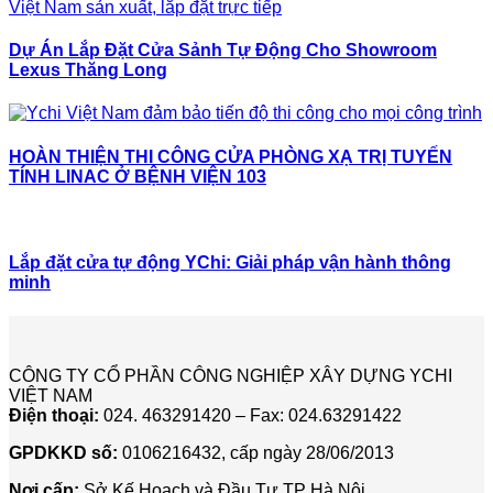
Dự Án Lắp Đặt Cửa Sảnh Tự Động Cho Showroom
Lexus Thăng Long
HOÀN THIỆN THI CÔNG CỬA PHÒNG XẠ TRỊ TUYẾN
TÍNH LINAC Ở BỆNH VIỆN 103
Lắp đặt cửa tự động YChi: Giải pháp vận hành thông
minh
CÔNG TY CỔ PHẦN CÔNG NGHIỆP XÂY DỰNG YCHI
VIỆT NAM
Điện thoại:
024. 463291420 – Fax: 024.63291422
GPDKKD số:
0106216432, cấp ngày 28/06/2013
Nơi cấp:
Sở Kế Hoạch và Đầu Tư TP Hà Nội.