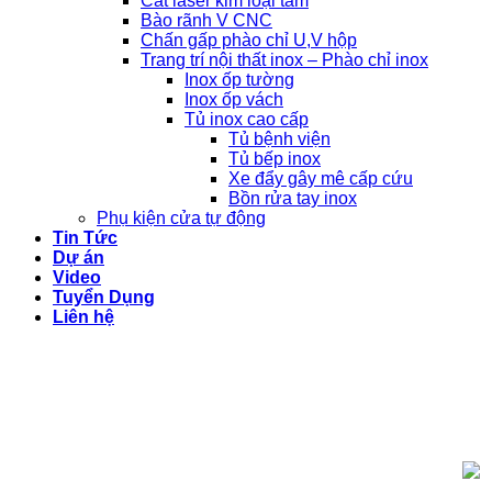
Cắt laser kim loại tấm
Bào rãnh V CNC
Chấn gấp phào chỉ U,V hộp
Trang trí nội thất inox – Phào chỉ inox
Inox ốp tường
Inox ốp vách
Tủ inox cao cấp
Tủ bệnh viện
Tủ bếp inox
Xe đẩy gây mê cấp cứu
Bồn rửa tay inox
Phụ kiện cửa tự động
Tin Tức
Dự án
Video
Tuyển Dụng
Liên hệ