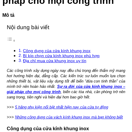
pháp cho mọi công trình
VIỆN
minh
Phổ
103
Biến
Và
Mô tả
Cách
Xử
Nội dung bài viết
Lý
Công dụng của cửa kính khung inox
Bí kíp chọn cửa kính khung inox phù hợp
Địa chỉ mua cửa khung inox uy tín
Các công trình xây dựng ngày nay đều chú trọng đến thẩm mỹ mang
hơi hướng hiện đại, đẳng cấp. Các kiến trúc sư luôn muốn lựa chọn
những thiết bị, vật liệu xây dựng tốt để biến “đứa con tinh thần” của
mình trở nên hoàn hảo nhất.
Sự ra đời của cửa kính khung inox –
giải pháp cho mọi công trình
, biến các tòa nhà, căn phòng trở nên
sang trọng, tiện nghi và hiện đại hơn bao giờ hết.
>>>
5 hãng phụ kiện nổi bật nhất hiện nay của cửa tự động
>>>
Những công dụng của vách kính khung inox mà bạn không biết
Công dụng của cửa kính khung inox