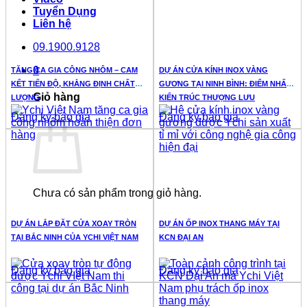
Tuyển Dụng
Liên hệ
09.1900.9128
0
TĂNG CA GIA CÔNG NHÔM – CAM
DỰ ÁN CỬA KÍNH INOX VÀNG
KẾT TIẾN ĐỘ, KHẲNG ĐỊNH CHẤT
GƯƠNG TẠI NINH BÌNH: ĐIỂM NHẤN
Giỏ hàng
LƯỢNG
KIẾN TRÚC THƯỢNG LƯU
Đăng ký báo giá
Đăng ký báo giá
Chưa có sản phẩm trong giỏ hàng.
DỰ ÁN LẮP ĐẶT CỬA XOAY TRÒN
DỰ ÁN ỐP INOX THANG MÁY TẠI
TẠI BẮC NINH CỦA YCHI VIỆT NAM
KCN ĐẠI AN
Đăng ký báo giá
Đăng ký báo giá