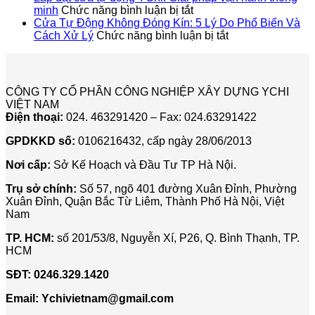
THIỆN
ở
Cửa
TỰ
minh
Chức năng bình luận bị tắt
THI
Lắp
Sảnh
ĐỘN
Cửa Tự Động Không Đóng Kín: 5 Lý Do Phổ Biến Và
CÔNG
đặt
ở
Tự
CHO
Cách Xử Lý
Chức năng bình luận bị tắt
CỬA
cửa
Cửa
Động
TẬP
PHÒNG
tự
Tự
Cho
ĐOÀ
XẠ
động
Động
Showroo
LUX
TRỊ
YChi:
Không
Lexus
ICT
CÔNG TY CỔ PHẦN CÔNG NGHIỆP XÂY DỰNG YCHI
TUYẾN
Giải
Đóng
Thăng
VIỆT NAM
TÍNH
pháp
Kín:
Long
Điện thoại:
024. 463291420 – Fax: 024.63291422
LINAC
vận
5
Ở
hành
Lý
GPDKKD số:
0106216432, cấp ngày 28/06/2013
BỆNH
thông
Do
VIỆN
minh
Phổ
Nơi cấp:
Sở Kế Hoạch và Đầu Tư TP Hà Nội.
103
Biến
Và
Trụ sở chính:
Số 57, ngõ 401 đường Xuân Đỉnh, Phường
Cách
Xuân Đỉnh, Quận Bắc Từ Liêm, Thành Phố Hà Nội, Việt
Xử
Nam
Lý
TP. HCM:
số 201/53/8, Nguyễn Xí, P26, Q. Bình Thạnh, TP.
HCM
SĐT:
0246.329.1420
Email:
Ychivietnam@gmail.com