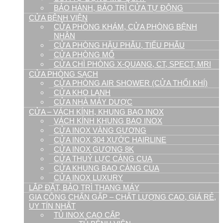
BẢO HÀNH, BẢO TRÌ CỬA TỰ ĐỘNG
CỬA BỆNH VIỆN
CỬA PHÒNG KHÁM, CỬA PHÒNG BỆNH
NHÂN
CỬA PHÒNG HẬU PHẪU, TIỂU PHẪU
CỬA PHÒNG MỔ
CỬA CHÌ PHÒNG X-QUANG, CT, SPECT, MRI
CỬA PHÒNG SẠCH
CỬA PHÒNG AIR SHOWER (CỬA THỔI KHÍ)
CỬA KHO LẠNH
CỬA NHÀ MÁY DƯỢC
CỬA – VÁCH KÍNH, KHUNG BAO INOX
VÁCH KÍNH KHUNG BAO INOX
CỬA INOX VÀNG GƯƠNG
CỬA INOX 304 XƯỚC HAIRLINE
CỬA INOX GƯƠNG 8K
CỬA THUỶ LỰC CÀNG CUA
CỬA KHUNG BAO CÀNG CUA
CỬA INOX LUXURY
LẮP ĐẶT, BẢO TRÌ THANG MÁY
GIA CÔNG CHẤN GẤP – CHẤT LƯỢNG CAO, GIÁ RẺ,
UY TÍN NHẤT
TỦ INOX CAO CẤP