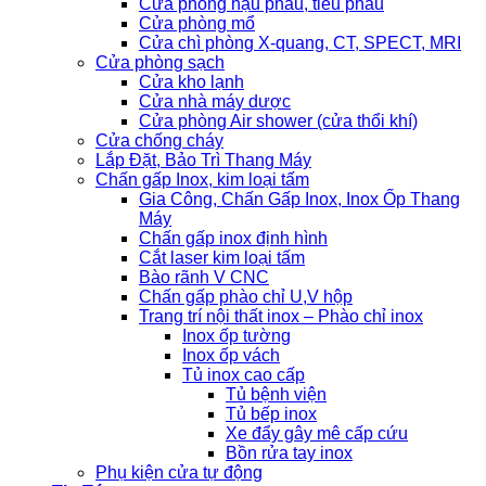
Cửa phòng hậu phẫu, tiểu phẫu
Cửa phòng mổ
Cửa chì phòng X-quang, CT, SPECT, MRI
Cửa phòng sạch
Cửa kho lạnh
Cửa nhà máy dược
Cửa phòng Air shower (cửa thổi khí)
Cửa chống cháy
Lắp Đặt, Bảo Trì Thang Máy
Chấn gấp Inox, kim loại tấm
Gia Công, Chấn Gấp Inox, Inox Ốp Thang
Máy
Chấn gấp inox định hình
Cắt laser kim loại tấm
Bào rãnh V CNC
Chấn gấp phào chỉ U,V hộp
Trang trí nội thất inox – Phào chỉ inox
Inox ốp tường
Inox ốp vách
Tủ inox cao cấp
Tủ bệnh viện
Tủ bếp inox
Xe đẩy gây mê cấp cứu
Bồn rửa tay inox
Phụ kiện cửa tự động