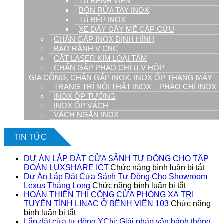
TỦ BỆNH VIỆN
BỒN RỬA TAY INOX
TỦ BẾP INOX
XE ĐẨY GÂY MÊ CẤP CỨU
CHẤN GẤP INOX ĐỊNH HÌNH
BÀO RÃNH V CNC
CẮT LASER KIM LOẠI TẤM
CHẤN GẤP PHÀO CHỈ U,V HỘP
GIA CÔNG, CHẤN GẤP INOX, INOX ỐP THANG MÁY
TRANG TRÍ NỘI THẤT INOX – PHÀO CHỈ INOX
INOX ỐP TƯỜNG
INOX ỐP VÁCH
VÁCH NGĂN INOX
TIN TỨC
DỰ ÁN LẮP ĐẶT CỬA SẢNH TỰ ĐỘNG CHO TẬP
ở
ĐOÀN LUXSHARE ICT
Chức năng bình luận bị tắt
DỰ
Dự Án Lắp Đặt Cửa Sảnh Tự Động Cho Showroom
ở
ÁN
Lexus Thăng Long
Chức năng bình luận bị tắt
Dự
LẮP
HOÀN THIỆN THI CÔNG CỬA PHÒNG XẠ TRỊ
Án
ĐẶT
TUYẾN TÍNH LINAC Ở BỆNH VIỆN 103
Chức năng
ở
Lắp
CỬA
bình luận bị tắt
HOÀN
Đặt
SẢN
Lắp đặt cửa tự động YChi: Giải pháp vận hành thông