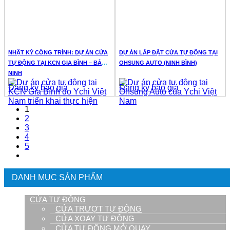
NHẬT KÝ CÔNG TRÌNH: DỰ ÁN CỬA
DỰ ÁN LẮP ĐẶT CỬA TỰ ĐỘNG TẠI
TỰ ĐỘNG TẠI KCN GIA BÌNH – BẮC
OHSUNG AUTO (NINH BÌNH)
NINH
Đăng ký báo giá
Đăng ký báo giá
1
2
3
4
5
DANH MỤC SẢN PHẨM
CỬA TỰ ĐỘNG
CỬA TRƯỢT TỰ ĐỘNG
CỬA XOAY TỰ ĐỘNG
CỬA TỰ ĐỘNG MỞ QUAY