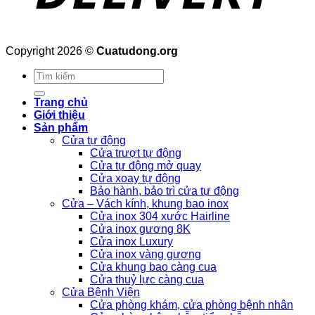
Copyright 2026 ©
Cuatudong.org
Tìm
kiếm:
Trang chủ
Giới thiệu
Sản phẩm
Cửa tự động
Cửa trượt tự động
Cửa tự động mở quay
Cửa xoay tự động
Bảo hành, bảo trì cửa tự động
Cửa – Vách kính, khung bao inox
Cửa inox 304 xước Hairline
Cửa inox gương 8K
Cửa inox Luxury
Cửa inox vàng gương
Cửa khung bao càng cua
Cửa thuỷ lực càng cua
Cửa Bệnh Viện
Cửa phòng khám, cửa phòng bệnh nhân