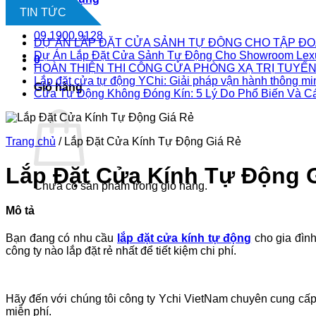
Liên hệ
TIN TỨC
09.1900.9128
DỰ ÁN LẮP ĐẶT CỬA SẢNH TỰ ĐỘNG CHO TẬP ĐO
Dự Án Lắp Đặt Cửa Sảnh Tự Động Cho Showroom Lex
0
HOÀN THIỆN THI CÔNG CỬA PHÒNG XẠ TRỊ TUYẾN 
Lắp đặt cửa tự động YChi: Giải pháp vận hành thông mi
Giỏ hàng
Cửa Tự Động Không Đóng Kín: 5 Lý Do Phổ Biến Và C
Trang chủ
/
Lắp Đặt Cửa Kính Tự Động Giá Rẻ
Lắp Đặt Cửa Kính Tự Động 
Chưa có sản phẩm trong giỏ hàng.
Mô tả
Bạn đang có nhu cầu
lắp đặt cửa kính tự động
cho gia đình
công ty nào lắp đặt rẻ nhất để tiết kiệm chi phí.
Hãy đến với chúng tôi công ty Ychi VietNam chuyên cung cấ
miễn phí.