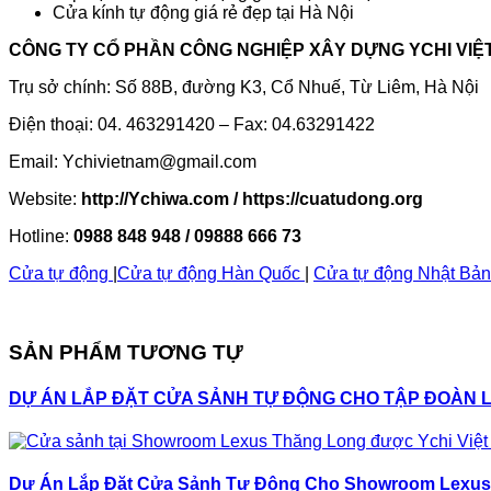
Cửa kính tự động giá rẻ đẹp tại Hà Nội
CÔNG TY CỔ PHẦN CÔNG NGHIỆP XÂY DỰNG YCHI VIỆ
Trụ sở chính: Số 88B, đường K3, Cổ Nhuế, Từ Liêm, Hà Nội
Điện thoại: 04. 463291420 – Fax: 04.63291422
Email: Ychivietnam@gmail.com
Website:
http://Ychiwa.com / https://cuatudong.org
Hotline:
0988 848 948 / 09888 666 73
Cửa tự động
|
Cửa tự động Hàn Quốc
|
Cửa tự động Nhật Bản
SẢN PHẨM TƯƠNG TỰ
DỰ ÁN LẮP ĐẶT CỬA SẢNH TỰ ĐỘNG CHO TẬP ĐOÀN 
Dự Án Lắp Đặt Cửa Sảnh Tự Động Cho Showroom Lexus