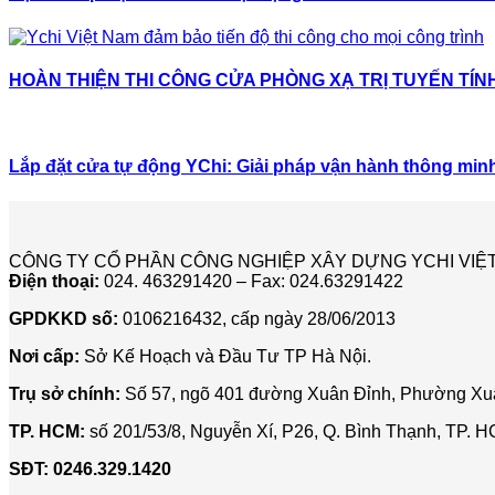
HOÀN THIỆN THI CÔNG CỬA PHÒNG XẠ TRỊ TUYẾN TÍNH
Lắp đặt cửa tự động YChi: Giải pháp vận hành thông min
CÔNG TY CỔ PHẦN CÔNG NGHIỆP XÂY DỰNG YCHI VIỆ
Điện thoại:
024. 463291420 – Fax: 024.63291422
GPDKKD số:
0106216432, cấp ngày 28/06/2013
Nơi cấp:
Sở Kế Hoạch và Đầu Tư TP Hà Nội.
Trụ sở chính:
Số 57, ngõ 401 đường Xuân Đỉnh, Phường Xuâ
TP. HCM:
số 201/53/8, Nguyễn Xí, P26, Q. Bình Thạnh, TP. 
SĐT:
0246.329.1420