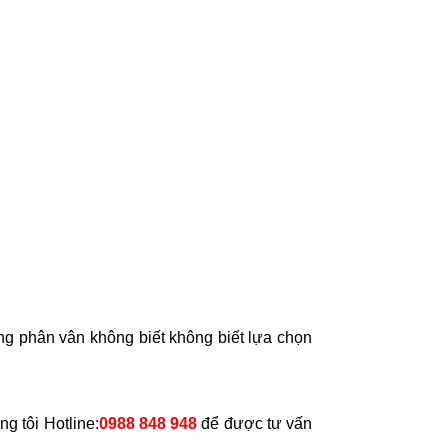
OÀN
IỆN
I
ÔNG
ỬA
HÒNG
Ạ
Ị
UYẾN
NH
NAC
ỆNH
ng phân vân không biết không biết lựa chọn
ỆN
3
ng tôi Hotline:
0988 848 948
để được tư vấn