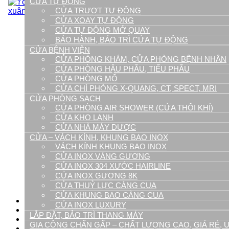
CỬA TỰ ĐỘNG
Cửa phòng sạch
CỬA TRƯỢT TỰ ĐỘNG
Cửa kho lạnh
CỬA XOAY TỰ ĐỘNG
Cửa nhà máy dược
CỬA TỰ ĐỘNG MỞ QUAY
Cửa phòng Air shower (cửa thổi khí)
BẢO HÀNH, BẢO TRÌ CỬA TỰ ĐỘNG
Cửa chống cháy
CỬA BỆNH VIỆN
Lắp Đặt, Bảo Trì Thang Máy
CỬA PHÒNG KHÁM, CỬA PHÒNG BỆNH NHÂN
Chấn gấp Inox, kim loại tấm
CỬA PHÒNG HẬU PHẪU, TIỂU PHẪU
Gia Công, Chấn Gấp Inox, Inox Ốp Thang M
CỬA PHÒNG MỔ
Chấn gấp inox định hình
CỬA CHÌ PHÒNG X-QUANG, CT, SPECT, MRI
Cắt laser kim loại tấm
CỬA PHÒNG SẠCH
Bào rãnh V CNC
CỬA PHÒNG AIR SHOWER (CỬA THỔI KHÍ)
Chấn gấp phào chỉ U,V hộp
CỬA KHO LẠNH
Trang trí nội thất inox – Phào chỉ inox
CỬA NHÀ MÁY DƯỢC
Inox ốp tường
Inox ốp vách
CỬA – VÁCH KÍNH, KHUNG BAO INOX
Tủ inox cao cấp
VÁCH KÍNH KHUNG BAO INOX
Tủ bệnh viện
CỬA INOX VÀNG GƯƠNG
Tủ bếp inox
CỬA INOX 304 XƯỚC HAIRLINE
Xe đẩy gây mê cấp cứu
CỬA INOX GƯƠNG 8K
Bồn rửa tay inox
CỬA THUỶ LỰC CÀNG CUA
Phụ kiện cửa tự động
CỬA KHUNG BAO CÀNG CUA
Tin Tức
CỬA INOX LUXURY
Dự án
LẮP ĐẶT, BẢO TRÌ THANG MÁY
Video
GIA CÔNG CHẤN GẤP – CHẤT LƯỢNG CAO, GIÁ RẺ, U
Tuyển Dụng