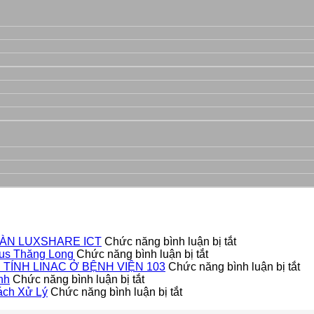
ở
ÀN LUXSHARE ICT
Chức năng bình luận bị tắt
ở
DỰ
us Thăng Long
Chức năng bình luận bị tắt
Dự
ÁN
ở
TÍNH LINAC Ở BỆNH VIỆN 103
Chức năng bình luận bị tắt
ở
Án
LẮP
H
nh
Chức năng bình luận bị tắt
Lắp
ở
Lắp
ĐẶT
TH
ách Xử Lý
Chức năng bình luận bị tắt
đặt
Cửa
Đặt
CỬA
TH