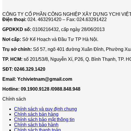
CÔNG TY CỔ PHẦN CÔNG NGHIỆP XÂY DỰNG YCHI VIỆ
Điện thoại:
024. 463291420 – Fax: 024.63291422
GPDKKD số:
0106216432, cấp ngày 28/06/2013
Nơi cấp:
Sở Kế Hoạch và Đầu Tư TP Hà Nội.
Trụ sở chính:
Số 57, ngõ 401 đường Xuân Đỉnh, Phường Xuâ
TP. HCM:
số 201/53/8, Nguyễn Xí, P26, Q. Bình Thạnh, TP. 
SĐT:
0246.329.1420
Email:
Ychivietnam@gmail.com
Hotline: 09.1900.9128 /0988.848.948
Chính sách
Chính sách và quy định chung
Chính sách bán hàng
Chính sách bảo mật thông tin
Chính sách bảo hành
Chính sách thanh toán