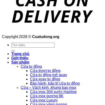
Copyright 2026 ©
Cuatudong.org
Tìm
kiếm:
Trang chủ
Giới thiệu
Sản phẩm
Cửa tự động
Cửa trượt tự động
Cửa tự động mở quay
Cửa xoay tự động
Bảo hành, bảo trì cửa tự động
Cửa – Vách kính, khung bao inox
Cửa inox 304 xước Hairline
Cửa inox gương 8K
Cửa inox Luxury
Cửa inox vàng gương