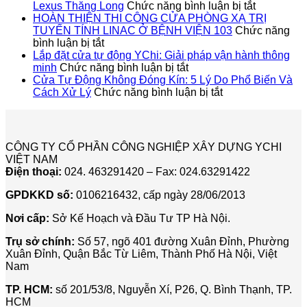
ở
ÁN
Lexus Thăng Long
Chức năng bình luận bị tắt
Dự
LẮP
HOÀN THIỆN THI CÔNG CỬA PHÒNG XẠ TRỊ
Án
ĐẶT
TUYẾN TÍNH LINAC Ở BỆNH VIỆN 103
Chức năng
ở
Lắp
CỬA
bình luận bị tắt
HOÀN
Đặt
SẢN
Lắp đặt cửa tự động YChi: Giải pháp vận hành thông
THIỆN
ở
Cửa
TỰ
minh
Chức năng bình luận bị tắt
THI
Lắp
Sảnh
ĐỘN
Cửa Tự Động Không Đóng Kín: 5 Lý Do Phổ Biến Và
CÔNG
đặt
ở
Tự
CHO
Cách Xử Lý
Chức năng bình luận bị tắt
CỬA
cửa
Cửa
Động
TẬP
PHÒNG
tự
Tự
Cho
ĐOÀ
XẠ
động
Động
Showroo
LUX
TRỊ
YChi:
Không
Lexus
ICT
CÔNG TY CỔ PHẦN CÔNG NGHIỆP XÂY DỰNG YCHI
TUYẾN
Giải
Đóng
Thăng
VIỆT NAM
TÍNH
pháp
Kín:
Long
Điện thoại:
024. 463291420 – Fax: 024.63291422
LINAC
vận
5
Ở
hành
Lý
GPDKKD số:
0106216432, cấp ngày 28/06/2013
BỆNH
thông
Do
VIỆN
minh
Phổ
Nơi cấp:
Sở Kế Hoạch và Đầu Tư TP Hà Nội.
103
Biến
Và
Trụ sở chính:
Số 57, ngõ 401 đường Xuân Đỉnh, Phường
Cách
Xuân Đỉnh, Quận Bắc Từ Liêm, Thành Phố Hà Nội, Việt
Xử
Nam
Lý
TP. HCM:
số 201/53/8, Nguyễn Xí, P26, Q. Bình Thạnh, TP.
HCM