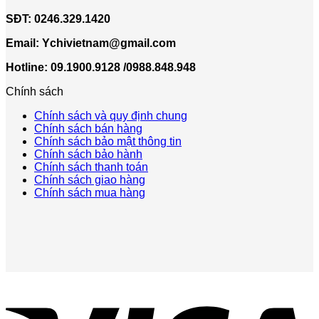
SĐT:
0246.329.1420
Email:
Ychivietnam@gmail.com
Hotline: 09.1900.9128 /0988.848.948
Chính sách
Chính sách và quy định chung
Chính sách bán hàng
Chính sách bảo mật thông tin
Chính sách bảo hành
Chính sách thanh toán
Chính sách giao hàng
Chính sách mua hàng
V