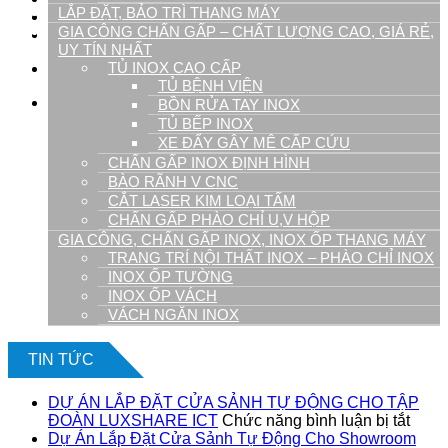
LẮP ĐẶT, BẢO TRÌ THANG MÁY
Tuyển Dụng
GIA CÔNG CHẤN GẤP – CHẤT LƯỢNG CAO, GIÁ RẺ,
Liên hệ
UY TÍN NHẤT
TỦ INOX CAO CẤP
09.1900.9128
TỦ BỆNH VIỆN
0
BỒN RỬA TAY INOX
TỦ BẾP INOX
Giỏ hàng
XE ĐẨY GÂY MÊ CẤP CỨU
CHẤN GẤP INOX ĐỊNH HÌNH
BÀO RÃNH V CNC
CẮT LASER KIM LOẠI TẤM
CHẤN GẤP PHÀO CHỈ U,V HỘP
GIA CÔNG, CHẤN GẤP INOX, INOX ỐP THANG MÁY
TRANG TRÍ NỘI THẤT INOX – PHÀO CHỈ INOX
INOX ỐP TƯỜNG
Chưa có sản phẩm trong giỏ hàng.
INOX ỐP VÁCH
VÁCH NGĂN INOX
TIN TỨC
DỰ ÁN LẮP ĐẶT CỬA SẢNH TỰ ĐỘNG CHO TẬP
ở
ĐOÀN LUXSHARE ICT
Chức năng bình luận bị tắt
DỰ
Dự Án Lắp Đặt Cửa Sảnh Tự Động Cho Showroom