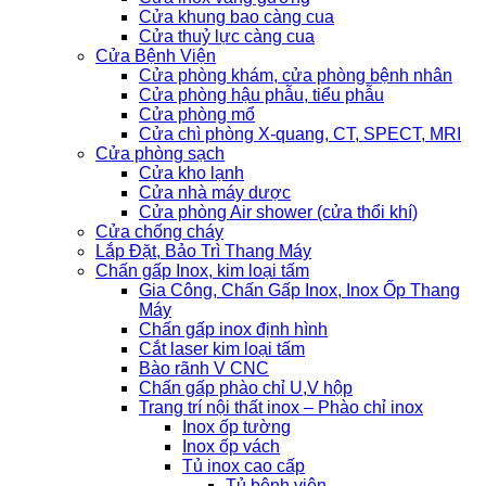
Cửa khung bao càng cua
Cửa thuỷ lực càng cua
Cửa Bệnh Viện
Cửa phòng khám, cửa phòng bệnh nhân
Cửa phòng hậu phẫu, tiểu phẫu
Cửa phòng mổ
Cửa chì phòng X-quang, CT, SPECT, MRI
Cửa phòng sạch
Cửa kho lạnh
Cửa nhà máy dược
Cửa phòng Air shower (cửa thổi khí)
Cửa chống cháy
Lắp Đặt, Bảo Trì Thang Máy
Chấn gấp Inox, kim loại tấm
Gia Công, Chấn Gấp Inox, Inox Ốp Thang
Máy
Chấn gấp inox định hình
Cắt laser kim loại tấm
Bào rãnh V CNC
Chấn gấp phào chỉ U,V hộp
Trang trí nội thất inox – Phào chỉ inox
Inox ốp tường
Inox ốp vách
Tủ inox cao cấp
Tủ bệnh viện