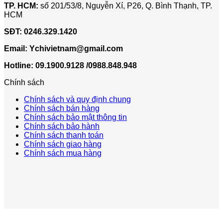
TP. HCM:
số 201/53/8, Nguyễn Xí, P26, Q. Bình Thạnh, TP.
HCM
SĐT:
0246.329.1420
Email:
Ychivietnam@gmail.com
Hotline: 09.1900.9128 /0988.848.948
Chính sách
Chính sách và quy định chung
Chính sách bán hàng
Chính sách bảo mật thông tin
Chính sách bảo hành
Chính sách thanh toán
Chính sách giao hàng
Chính sách mua hàng
V