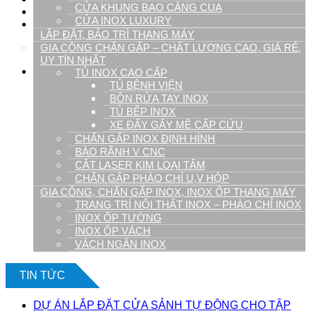
CỬA KHUNG BAO CÀNG CUA
Tuyển Dụng
CỬA INOX LUXURY
Liên hệ
LẮP ĐẶT, BẢO TRÌ THANG MÁY
GIA CÔNG CHẤN GẤP – CHẤT LƯỢNG CAO, GIÁ RẺ,
09.1900.9128
UY TÍN NHẤT
0
TỦ INOX CAO CẤP
TỦ BỆNH VIỆN
BỒN RỬA TAY INOX
Giỏ hàng
TỦ BẾP INOX
XE ĐẨY GÂY MÊ CẤP CỨU
CHẤN GẤP INOX ĐỊNH HÌNH
BÀO RÃNH V CNC
CẮT LASER KIM LOẠI TẤM
CHẤN GẤP PHÀO CHỈ U,V HỘP
GIA CÔNG, CHẤN GẤP INOX, INOX ỐP THANG MÁY
Chưa có sản phẩm trong giỏ hàng.
TRANG TRÍ NỘI THẤT INOX – PHÀO CHỈ INOX
INOX ỐP TƯỜNG
INOX ỐP VÁCH
VÁCH NGĂN INOX
TIN TỨC
DỰ ÁN LẮP ĐẶT CỬA SẢNH TỰ ĐỘNG CHO TẬP