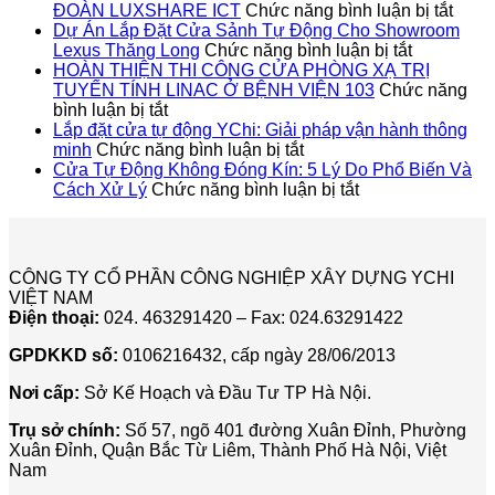
ở
ĐOÀN LUXSHARE ICT
Chức năng bình luận bị tắt
DỰ
Dự Án Lắp Đặt Cửa Sảnh Tự Động Cho Showroom
ở
ÁN
Lexus Thăng Long
Chức năng bình luận bị tắt
Dự
LẮP
HOÀN THIỆN THI CÔNG CỬA PHÒNG XẠ TRỊ
Án
ĐẶT
TUYẾN TÍNH LINAC Ở BỆNH VIỆN 103
Chức năng
ở
Lắp
CỬA
bình luận bị tắt
HOÀN
Đặt
SẢN
Lắp đặt cửa tự động YChi: Giải pháp vận hành thông
THIỆN
ở
Cửa
TỰ
minh
Chức năng bình luận bị tắt
THI
Lắp
Sảnh
ĐỘN
Cửa Tự Động Không Đóng Kín: 5 Lý Do Phổ Biến Và
CÔNG
đặt
ở
Tự
CHO
Cách Xử Lý
Chức năng bình luận bị tắt
CỬA
cửa
Cửa
Động
TẬP
PHÒNG
tự
Tự
Cho
ĐOÀ
XẠ
động
Động
Showroo
LUX
TRỊ
YChi:
Không
Lexus
ICT
CÔNG TY CỔ PHẦN CÔNG NGHIỆP XÂY DỰNG YCHI
TUYẾN
Giải
Đóng
Thăng
VIỆT NAM
TÍNH
pháp
Kín:
Long
Điện thoại:
024. 463291420 – Fax: 024.63291422
LINAC
vận
5
Ở
hành
Lý
GPDKKD số:
0106216432, cấp ngày 28/06/2013
BỆNH
thông
Do
VIỆN
minh
Phổ
Nơi cấp:
Sở Kế Hoạch và Đầu Tư TP Hà Nội.
103
Biến
Và
Trụ sở chính:
Số 57, ngõ 401 đường Xuân Đỉnh, Phường
Cách
Xuân Đỉnh, Quận Bắc Từ Liêm, Thành Phố Hà Nội, Việt
Xử
Nam
Lý