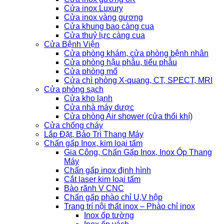
Cửa inox Luxury
Cửa inox vàng gương
Cửa khung bao càng cua
Cửa thuỷ lực càng cua
Cửa Bệnh Viện
Cửa phòng khám, cửa phòng bệnh nhân
Cửa phòng hậu phẫu, tiểu phẫu
Cửa phòng mổ
Cửa chì phòng X-quang, CT, SPECT, MRI
Cửa phòng sạch
Cửa kho lạnh
Cửa nhà máy dược
Cửa phòng Air shower (cửa thổi khí)
Cửa chống cháy
Lắp Đặt, Bảo Trì Thang Máy
Chấn gấp Inox, kim loại tấm
Gia Công, Chấn Gấp Inox, Inox Ốp Thang
Máy
Chấn gấp inox định hình
Cắt laser kim loại tấm
Bào rãnh V CNC
Chấn gấp phào chỉ U,V hộp
Trang trí nội thất inox – Phào chỉ inox
Inox ốp tường