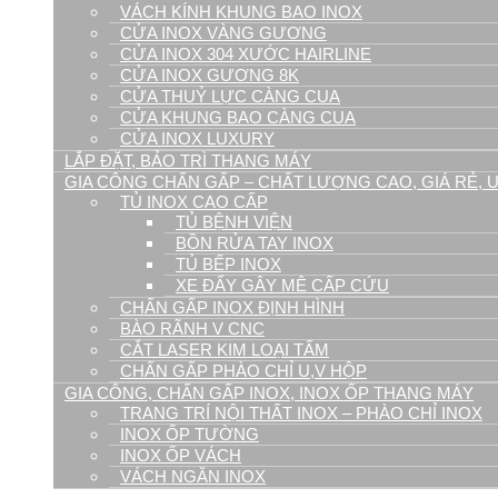
VÁCH KÍNH KHUNG BAO INOX
CỬA INOX VÀNG GƯƠNG
CỬA INOX 304 XƯỚC HAIRLINE
CỬA INOX GƯƠNG 8K
CỬA THUỶ LỰC CÀNG CUA
CỬA KHUNG BAO CÀNG CUA
CỬA INOX LUXURY
LẮP ĐẶT, BẢO TRÌ THANG MÁY
GIA CÔNG CHẤN GẤP – CHẤT LƯỢNG CAO, GIÁ RẺ, U
TỦ INOX CAO CẤP
TỦ BỆNH VIỆN
BỒN RỬA TAY INOX
TỦ BẾP INOX
XE ĐẨY GÂY MÊ CẤP CỨU
CHẤN GẤP INOX ĐỊNH HÌNH
BÀO RÃNH V CNC
CẮT LASER KIM LOẠI TẤM
CHẤN GẤP PHÀO CHỈ U,V HỘP
GIA CÔNG, CHẤN GẤP INOX, INOX ỐP THANG MÁY
TRANG TRÍ NỘI THẤT INOX – PHÀO CHỈ INOX
INOX ỐP TƯỜNG
INOX ỐP VÁCH
VÁCH NGĂN INOX