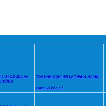
Ì? ỨNG DỤNG VÀ
TÒA NHÀ ICON4 ĐÊ LA THÀNH, HÀ NỘI
TỰ ĐỘNG
Đăng ký báo giá