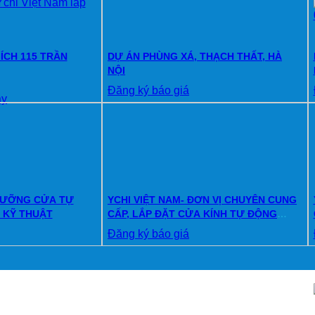
ÍCH 115 TRẦN
DỰ ÁN PHÙNG XÁ, THẠCH THẤT, HÀ
NỘI
Đăng ký báo giá
áy
DƯỠNG CỬA TỰ
YCHI VIỆT NAM- ĐƠN VỊ CHUYÊN CUNG
 KỸ THUẬT
CẤP, LẮP ĐẶT CỬA KÍNH TỰ ĐỘNG
CHÍNH HÃNG
Đăng ký báo giá