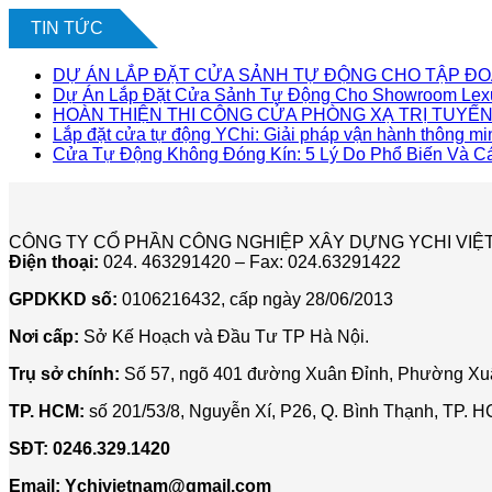
TIN TỨC
DỰ ÁN LẮP ĐẶT CỬA SẢNH TỰ ĐỘNG CHO TẬP ĐO
Dự Án Lắp Đặt Cửa Sảnh Tự Động Cho Showroom Lex
HOÀN THIỆN THI CÔNG CỬA PHÒNG XẠ TRỊ TUYẾN 
Lắp đặt cửa tự động YChi: Giải pháp vận hành thông mi
Cửa Tự Động Không Đóng Kín: 5 Lý Do Phổ Biến Và C
CÔNG TY CỔ PHẦN CÔNG NGHIỆP XÂY DỰNG YCHI VIỆ
Điện thoại:
024. 463291420 – Fax: 024.63291422
GPDKKD số:
0106216432, cấp ngày 28/06/2013
Nơi cấp:
Sở Kế Hoạch và Đầu Tư TP Hà Nội.
Trụ sở chính:
Số 57, ngõ 401 đường Xuân Đỉnh, Phường Xuâ
TP. HCM:
số 201/53/8, Nguyễn Xí, P26, Q. Bình Thạnh, TP. 
SĐT:
0246.329.1420
Email:
Ychivietnam@gmail.com