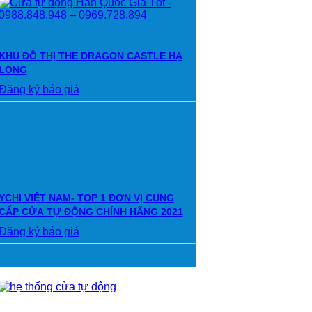
KHU ĐÔ THỊ THE DRAGON CASTLE HẠ
LONG
Đăng ký báo giá
YCHI VIỆT NAM- TOP 1 ĐƠN VỊ CUNG
CẤP CỬA TỰ ĐỘNG CHÍNH HÃNG 2021
Đăng ký báo giá