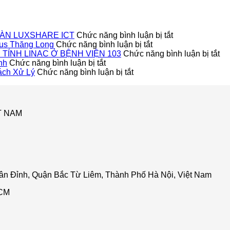
ở
ÀN LUXSHARE ICT
Chức năng bình luận bị tắt
ở
DỰ
us Thăng Long
Chức năng bình luận bị tắt
Dự
ÁN
ở
TÍNH LINAC Ở BỆNH VIỆN 103
Chức năng bình luận bị tắt
ở
Án
LẮP
H
nh
Chức năng bình luận bị tắt
Lắp
ở
Lắp
ĐẶT
TH
ách Xử Lý
Chức năng bình luận bị tắt
đặt
Cửa
Đặt
CỬA
TH
cửa
Tự
Cửa
SẢNH
C
tự
Động
Sảnh
TỰ
C
động
Không
Tự
ĐỘNG
P
T NAM
YChi:
Đóng
Động
CHO
X
Giải
Kín:
Cho
TẬP
TR
pháp
5
Showroom
ĐOÀN
T
vận
Lý
Lexus
LUXSHARE
TÍ
hành
Do
Thăng
ICT
LI
thông
Phổ
Long
Ở
minh
Biến
B
n Đỉnh, Quận Bắc Từ Liêm, Thành Phố Hà Nội, Việt Nam
Và
VI
Cách
10
HCM
Xử
Lý