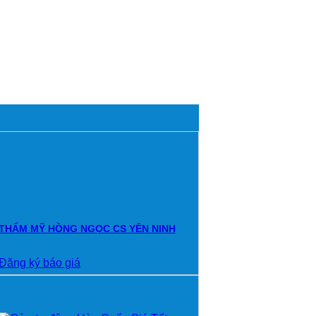
THẨM MỸ HỒNG NGỌC CS YÊN NINH
Đăng ký báo giá