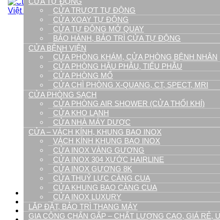
CỬA TỰ ĐỘNG
Cửa phòng sạch
CỬA TRƯỢT TỰ ĐỘNG
Cửa kho lạnh
CỬA XOAY TỰ ĐỘNG
Cửa nhà máy dược
CỬA TỰ ĐỘNG MỞ QUAY
Cửa phòng Air shower (cửa thổi khí)
BẢO HÀNH, BẢO TRÌ CỬA TỰ ĐỘNG
Cửa chống cháy
CỬA BỆNH VIỆN
Lắp Đặt, Bảo Trì Thang Máy
CỬA PHÒNG KHÁM, CỬA PHÒNG BỆNH NHÂN
Chấn gấp Inox, kim loại tấm
CỬA PHÒNG HẬU PHẪU, TIỂU PHẪU
Gia Công, Chấn Gấp Inox, Inox Ốp Thang M
CỬA PHÒNG MỔ
Chấn gấp inox định hình
CỬA CHÌ PHÒNG X-QUANG, CT, SPECT, MRI
Cắt laser kim loại tấm
CỬA PHÒNG SẠCH
Bào rãnh V CNC
CỬA PHÒNG AIR SHOWER (CỬA THỔI KHÍ)
Chấn gấp phào chỉ U,V hộp
CỬA KHO LẠNH
Trang trí nội thất inox – Phào chỉ inox
CỬA NHÀ MÁY DƯỢC
Inox ốp tường
Inox ốp vách
CỬA – VÁCH KÍNH, KHUNG BAO INOX
Tủ inox cao cấp
VÁCH KÍNH KHUNG BAO INOX
Tủ bệnh viện
CỬA INOX VÀNG GƯƠNG
Tủ bếp inox
CỬA INOX 304 XƯỚC HAIRLINE
Xe đẩy gây mê cấp cứu
CỬA INOX GƯƠNG 8K
Bồn rửa tay inox
CỬA THUỶ LỰC CÀNG CUA
Phụ kiện cửa tự động
CỬA KHUNG BAO CÀNG CUA
Tin Tức
CỬA INOX LUXURY
Dự án
LẮP ĐẶT, BẢO TRÌ THANG MÁY
Video
GIA CÔNG CHẤN GẤP – CHẤT LƯỢNG CAO, GIÁ RẺ, U
Tuyển Dụng