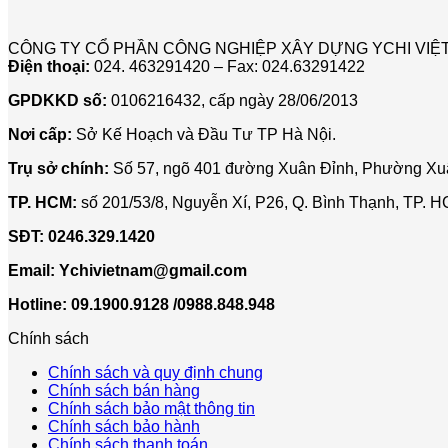
CÔNG TY CỔ PHẦN CÔNG NGHIỆP XÂY DỰNG YCHI VIỆ
Điện thoại:
024. 463291420 – Fax: 024.63291422
GPDKKD số:
0106216432, cấp ngày 28/06/2013
Nơi cấp:
Sở Kế Hoạch và Đầu Tư TP Hà Nội.
Trụ sở chính:
Số 57, ngõ 401 đường Xuân Đỉnh, Phường Xuâ
TP. HCM:
số 201/53/8, Nguyễn Xí, P26, Q. Bình Thạnh, TP. 
SĐT:
0246.329.1420
Email:
Ychivietnam@gmail.com
Hotline: 09.1900.9128 /0988.848.948
Chính sách
Chính sách và quy định chung
Chính sách bán hàng
Chính sách bảo mật thông tin
Chính sách bảo hành
Chính sách thanh toán