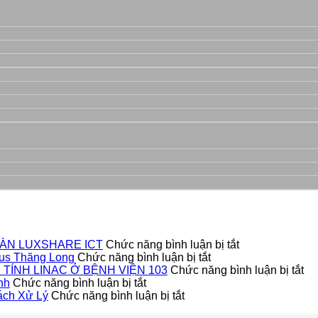
ở
ÀN LUXSHARE ICT
Chức năng bình luận bị tắt
ở
DỰ
us Thăng Long
Chức năng bình luận bị tắt
Dự
ÁN
ở
TÍNH LINAC Ở BỆNH VIỆN 103
Chức năng bình luận bị tắt
ở
Án
LẮP
H
nh
Chức năng bình luận bị tắt
Lắp
ở
Lắp
ĐẶT
TH
ách Xử Lý
Chức năng bình luận bị tắt
đặt
Cửa
Đặt
CỬA
TH