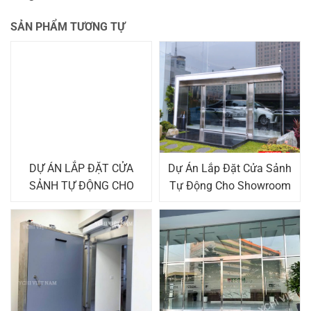
SẢN PHẨM TƯƠNG TỰ
DỰ ÁN LẮP ĐẶT CỬA
Dự Án Lắp Đặt Cửa Sảnh
SẢNH TỰ ĐỘNG CHO
Tự Động Cho Showroom
TẬP ĐOÀN LUXSHARE
Lexus Thăng Long
ICT