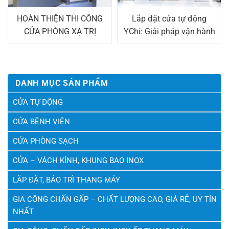
HOÀN THIỆN THI CÔNG
Lắp đặt cửa tự động
CỬA PHÒNG XẠ TRỊ
YChi: Giải pháp vận hành
TUYẾN TÍNH LINAC Ở
thông minh
BỆNH VIỆN 103
DANH MỤC SẢN PHẨM
CỬA TỰ ĐỘNG
CỬA BỆNH VIỆN
CỬA PHÒNG SẠCH
CỬA – VÁCH KÍNH, KHUNG BAO INOX
LẮP ĐẶT, BẢO TRÌ THANG MÁY
GIA CÔNG CHẤN GẤP – CHẤT LƯỢNG CAO, GIÁ RẺ, UY TÍN
NHẤT