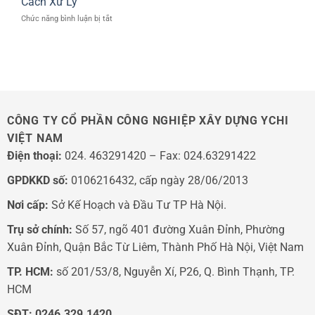
Cách Xử Lý
Long
tự
TUYẾN
ở
Chức năng bình luận bị tắt
động
TÍNH
Cửa
YChi:
LINAC
Tự
Giải
Ở
Động
pháp
BỆNH
Không
vận
VIỆN
Đóng
hành
103
Kín:
thông
5
minh
Lý
CÔNG TY CỔ PHẦN CÔNG NGHIỆP XÂY DỰNG YCHI
Do
VIỆT NAM
Phổ
Biến
Điện thoại:
024. 463291420 – Fax: 024.63291422
Và
Cách
GPDKKD số:
0106216432, cấp ngày 28/06/2013
Xử
Lý
Nơi cấp:
Sở Kế Hoạch và Đầu Tư TP Hà Nội.
Trụ sở chính:
Số 57, ngõ 401 đường Xuân Đỉnh, Phường
Xuân Đỉnh, Quận Bắc Từ Liêm, Thành Phố Hà Nội, Việt Nam
TP. HCM:
số 201/53/8, Nguyễn Xí, P26, Q. Bình Thạnh, TP.
HCM
SĐT:
0246.329.1420