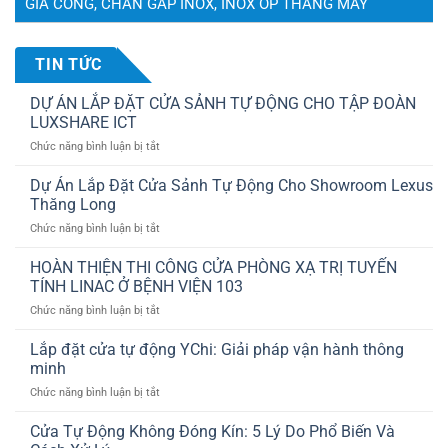
GIA CÔNG, CHẤN GẤP INOX, INOX ỐP THANG MÁY
TIN TỨC
DỰ ÁN LẮP ĐẶT CỬA SẢNH TỰ ĐỘNG CHO TẬP ĐOÀN
LUXSHARE ICT
ở
Chức năng bình luận bị tắt
DỰ
ÁN
Dự Án Lắp Đặt Cửa Sảnh Tự Động Cho Showroom Lexus
LẮP
Thăng Long
ĐẶT
ở
Chức năng bình luận bị tắt
CỬA
Dự
SẢNH
Án
HOÀN THIỆN THI CÔNG CỬA PHÒNG XẠ TRỊ TUYẾN
TỰ
Lắp
ĐỘNG
TÍNH LINAC Ở BỆNH VIỆN 103
Đặt
CHO
ở
Chức năng bình luận bị tắt
Cửa
TẬP
HOÀN
Sảnh
ĐOÀN
THIỆN
Lắp đặt cửa tự động YChi: Giải pháp vận hành thông
Tự
LUXSHARE
THI
Động
minh
ICT
CÔNG
Cho
ở
Chức năng bình luận bị tắt
CỬA
Showroom
Lắp
PHÒNG
Lexus
đặt
Cửa Tự Động Không Đóng Kín: 5 Lý Do Phổ Biến Và
XẠ
Thăng
cửa
TRỊ