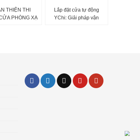
N THIỆN THI
Lắp đặt cửa tự động
CỬA PHÒNG XẠ
YChi: Giải pháp vận
YẾN TÍNH LINAC
hành thông minh
ỆNH VIỆN 103
g