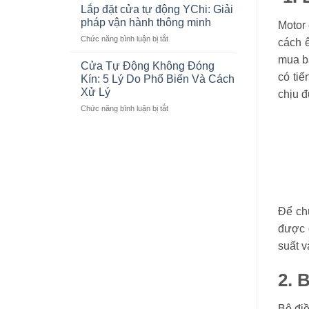
THIỆN
Động
Lắp đặt cửa tự động YChi: Giải
THI
Cho
pháp vận hành thông minh
Motor 
CÔNG
Showroom
ở
Chức năng bình luận bị tắt
CỬA
Lexus
cách 
Lắp
PHÒNG
Thăng
mua bạ
đặt
XẠ
Cửa Tự Động Không Đóng
Long
cửa
TRỊ
có tiế
Kín: 5 Lý Do Phổ Biến Và Cách
tự
TUYẾN
Xử Lý
chịu đ
động
TÍNH
ở
Chức năng bình luận bị tắt
YChi:
LINAC
Cửa
Giải
Ở
Tự
pháp
BỆNH
Động
vận
VIỆN
Không
hành
103
Đóng
thông
Kín:
minh
5
Lý
Để ch
Do
Phổ
được 
Biến
suất 
Và
Cách
Xử
2. 
Lý
Bộ đi