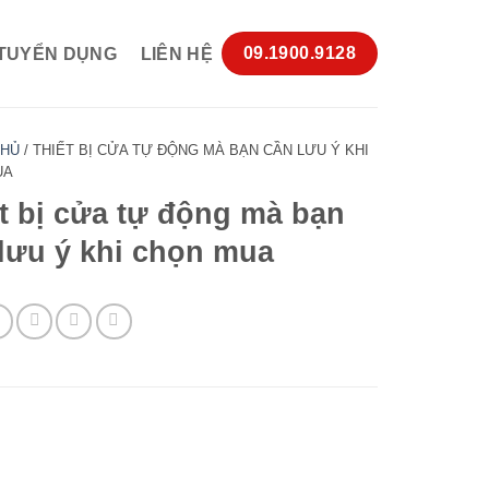
09.1900.9128
TUYỂN DỤNG
LIÊN HỆ
CHỦ
/
THIẾT BỊ CỬA TỰ ĐỘNG MÀ BẠN CẦN LƯU Ý KHI
UA
t bị cửa tự động mà bạn
lưu ý khi chọn mua