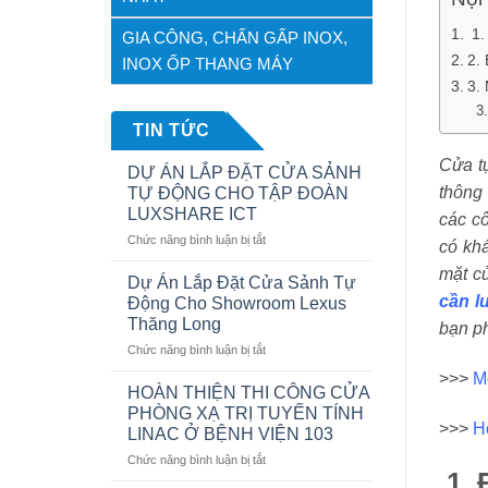
1.
GIA CÔNG, CHẤN GẤP INOX,
2.
INOX ỐP THANG MÁY
3. 
TIN TỨC
Cửa tự
DỰ ÁN LẮP ĐẶT CỬA SẢNH
thông
TỰ ĐỘNG CHO TẬP ĐOÀN
LUXSHARE ICT
các cô
ở
Chức năng bình luận bị tắt
có khá
DỰ
mặt c
ÁN
Dự Án Lắp Đặt Cửa Sảnh Tự
LẮP
cần l
Động Cho Showroom Lexus
ĐẶT
Thăng Long
bạn ph
CỬA
ở
Chức năng bình luận bị tắt
SẢNH
Dự
TỰ
>>>
M
Án
ĐỘNG
HOÀN THIỆN THI CÔNG CỬA
Lắp
CHO
PHÒNG XẠ TRỊ TUYẾN TÍNH
Đặt
TẬP
>>>
H
LINAC Ở BỆNH VIỆN 103
Cửa
ĐOÀN
ở
Chức năng bình luận bị tắt
Sảnh
LUXSHARE
1. 
HOÀN
Tự
ICT