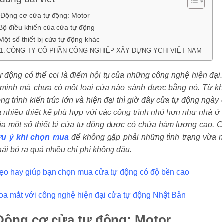
 Động cơ cửa tự động: Motor
 Bộ điều khiển của cửa tự động
Một số thiết bị cửa tự động khác
CÔNG TY CỔ PHẦN CÔNG NGHIỆP XÂY DỰNG YCHI VIỆT NAM
 động có thể coi là điểm hội tụ của những công nghệ hiện đại
 minh mà chưa có một loại cửa nào sánh được bằng nó. Từ khi
ng trình kiến trúc lớn và hiện đại thì giờ đây cửa tự động ngà
 nhiều thiết kế phù hợp với các công trình nhỏ hơn như nhà 
ủa một số thiết bị cửa tự động được có chứa hàm lượng cao. 
ưu ý khi chọn mua
để không gặp phải những tình trạng vừa 
ải bỏ ra quá nhiều chi phí không đâu.
ẹo hay giúp bạn chọn mua cửa tự động có độ bền cao
oa mắt với công nghệ hiện đại cửa tự động Nhật Bản
Động cơ cửa tự động: Motor