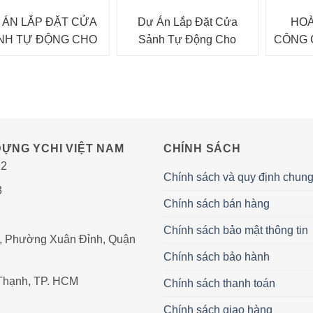
 ÁN LẮP ĐẶT CỬA
Dự Án Lắp Đặt Cửa
HOÀ
NH TỰ ĐỘNG CHO
Sảnh Tự Động Cho
CÔNG 
 ĐOÀN LUXSHARE
Showroom Lexus Thăng
TRỊ TU
ICT
Long
Ở B
ỰNG YCHI VIỆT NAM
CHÍNH SÁCH
22
Chính sách và quy định chun
3
Chính sách bán hàng
Chính sách bảo mật thông tin
, Phường Xuân Đỉnh, Quận
Chính sách bảo hành
 Thạnh, TP. HCM
Chính sách thanh toán
Chính sách giao hàng