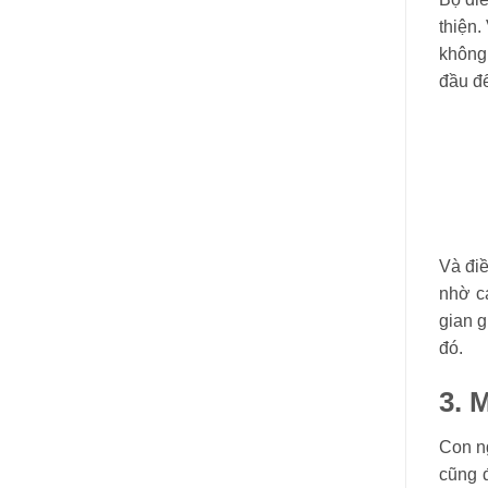
thiện.
không 
đầu đế
Và điề
nhờ cá
gian g
đó.
3. 
Con n
cũng 