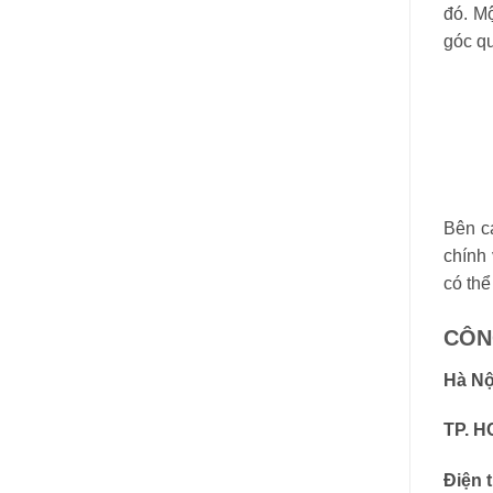
đó. Mộ
góc qu
Bên c
chính 
có thể
CÔN
Hà Nộ
TP. H
Điện t