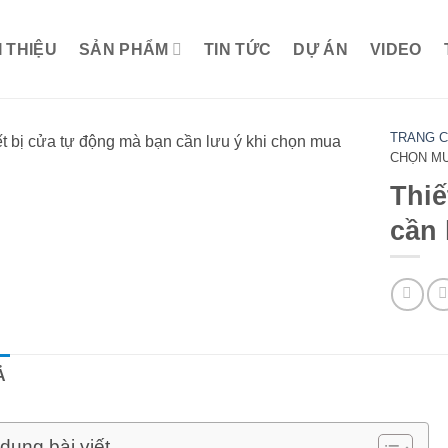
I THIỆU
SẢN PHẨM
TIN TỨC
DỰ ÁN
VIDEO
TRANG 
CHỌN M
Thiế
cần 
Ả
dung bài viết