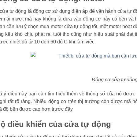
cửa tự động là động cơ sử dụng điện áp để vận hành cửa tự đ
êm ái mượt mà hay không là dựa vào động cơ này có bền và hiệ
n cần lưu ý chọn mua motor cửa tự động tốt, một motor hoạt đ
ng kêu khó chịu phát ra, tuổi thọ cũng như hiệu suất phải đạt
ược nhiệt độ từ 10 đến 60 độ C khi làm việc.
Động cơ cửa tự độn
ú ý điều này bạn cần tìm hiểu thêm về thông số của nó được g
ghi rất rõ ràng. Nhiều động cơ trên thị trường còn được mã 
và độ bền được cao hơn trước đây
Bộ điều khiển của cửa tự động
ều khiển của cửa tự động có thể dùng được cho tất cả các độ