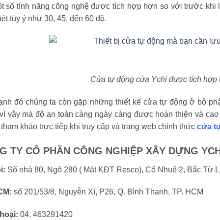
t số tính năng công nghệ được tích hợp hơn so với trước khi
ét tùy ý như 30, 45, đến 60 độ.
Cửa tự động cửa Ychi được tích hợp
ạnh đó chúng ta còn gặp những thiết kế cửa tự động ở bộ ph
vì vậy mà độ an toàn càng ngày càng được hoàn thiện và cao h
 tham khảo trực tiếp khi truy cập và trang web chính thức
cửa t
G TY CỔ PHẦN CÔNG NGHIỆP XÂY DỰNG YCH
i:
Số nhà 80, Ngõ 280 ( Mặt KĐT Resco), Cổ Nhuế 2, Bắc Từ L
CM:
số 201/53/8, Nguyễn Xí, P26, Q. Bình Thạnh, TP. HCM
hoại:
04. 463291420