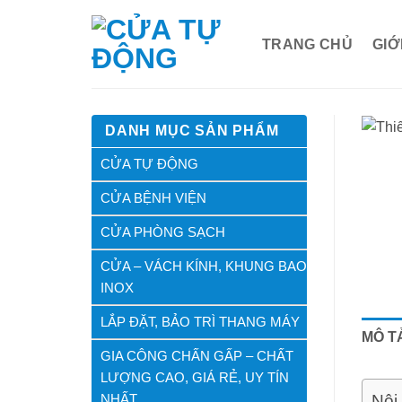
Bỏ
qua
TRANG CHỦ
GIỚ
nội
dung
DANH MỤC SẢN PHẨM
CỬA TỰ ĐỘNG
CỬA BỆNH VIỆN
CỬA PHÒNG SẠCH
CỬA – VÁCH KÍNH, KHUNG BAO
INOX
LẮP ĐẶT, BẢO TRÌ THANG MÁY
MÔ T
GIA CÔNG CHẤN GẤP – CHẤT
LƯỢNG CAO, GIÁ RẺ, UY TÍN
NHẤT
Nội 