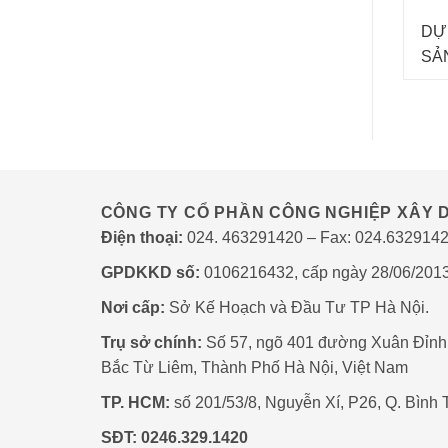
DỰ
SẢ
TẬP
CÔNG TY CỔ PHẦN CÔNG NGHIỆP XÂY D
Điện thoại:
024. 463291420 – Fax: 024.632914
GPDKKD số:
0106216432, cấp ngày 28/06/201
Nơi cấp:
Sở Kế Hoạch và Đầu Tư TP Hà Nội.
Trụ sở chính:
Số 57, ngõ 401 đường Xuân Đỉnh
Bắc Từ Liêm, Thành Phố Hà Nội, Việt Nam
TP. HCM:
số 201/53/8, Nguyễn Xí, P26, Q. Bình
SĐT:
0246.329.1420