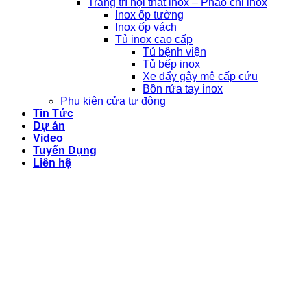
Trang trí nội thất inox – Phào chỉ inox
Inox ốp tường
Inox ốp vách
Tủ inox cao cấp
Tủ bệnh viện
Tủ bếp inox
Xe đẩy gây mê cấp cứu
Bồn rửa tay inox
Phụ kiện cửa tự động
Tin Tức
Dự án
Video
Tuyển Dụng
Liên hệ