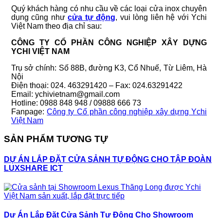
Quý khách hàng có nhu cầu về các loại cửa inox chuyên
dụng cũng như
cửa tự động
, vui lòng liên hệ với Ychi
Việt Nam theo địa chỉ sau:
CÔNG TY CỔ PHẦN CÔNG NGHIỆP XÂY DỰNG
YCHI VIỆT NAM
Trụ sở chính: Số 88B, đường K3, Cổ Nhuế, Từ Liêm, Hà
Nội
Điện thoại: 024. 463291420 – Fax: 024.63291422
Email: ychivietnam@gmail.com
Hotline: 0988 848 948 / 09888 666 73
Fanpage:
Công ty Cổ phần công nghiệp xây dựng Ychi
Việt Nam
SẢN PHẨM TƯƠNG TỰ
DỰ ÁN LẮP ĐẶT CỬA SẢNH TỰ ĐỘNG CHO TẬP ĐOÀN
LUXSHARE ICT
Dự Án Lắp Đặt Cửa Sảnh Tự Động Cho Showroom