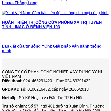
Lexus Thăng Long
HOÀN THIỆN THI CÔNG CỬA PHÒNG XẠ TRỊ TUYẾN
TÍNH LINAC Ở BỆNH VIỆN 103
Lắp đặt cửa tự động YChi: Giải pháp vận hành thông
minh
CÔNG TY CỔ PHẦN CÔNG NGHIỆP XÂY DỰNG YCHI
VIỆT NAM
Điện thoại:
024. 463291420 – Fax: 024.63291422
GPDKKD số:
0106216432, cấp ngày 28/06/2013
Nơi cấp:
Sở Kế Hoạch và Đầu Tư TP Hà Nội.
Trụ sở chính:
Số 57, ngõ 401 đường Xuân Đỉnh, Phường
Xuân Đỉnh, Quận Bắc Từ Liêm, Thành Phố Hà Nội, Việt