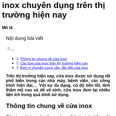
VIỆN
minh
Phổ
inox chuyên dụng trên thị
103
Biến
Và
trường hiện nay
Cách
Xử
Lý
Mô tả
Nội dung bài viết
Thông tin chung về cửa inox
Các loại cửa inox trên thị trường hiện nay
Đơn vị chuyên cung cấp, lắp đặt cửa inox
Trên thị trường hiện nay, cửa inox được sử dụng rất
phổ biến trong các nhà máy, bệnh viện, các công
trình hiện đại,… Với sự đa dạng, có độ bền tốt, tính
thẩm mỹ cao và dễ vệ sinh, cửa inox đem lại nhiều
tiện ích trong quá trình sử dụng.
Thông tin chung về cửa inox