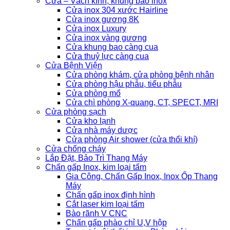
Cửa – Vách kính, khung bao inox
Cửa inox 304 xước Hairline
Cửa inox gương 8K
Cửa inox Luxury
Cửa inox vàng gương
Cửa khung bao càng cua
Cửa thuỷ lực càng cua
Cửa Bệnh Viện
Cửa phòng khám, cửa phòng bệnh nhân
Cửa phòng hậu phẫu, tiểu phẫu
Cửa phòng mổ
Cửa chì phòng X-quang, CT, SPECT, MRI
Cửa phòng sạch
Cửa kho lạnh
Cửa nhà máy dược
Cửa phòng Air shower (cửa thổi khí)
Cửa chống cháy
Lắp Đặt, Bảo Trì Thang Máy
Chấn gấp Inox, kim loại tấm
Gia Công, Chấn Gấp Inox, Inox Ốp Thang
Máy
Chấn gấp inox định hình
Cắt laser kim loại tấm
Bào rãnh V CNC
Chấn gấp phào chỉ U,V hộp