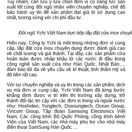
Tuy nhiên, cần lưu ý lựa chọn đơn vị có năng lực sản
xuất tốt cùng đội ngũ nhân viên chuyên nghiệp, chế độ
bảo hành uy tín để sản phẩm đạt giá trị sử dụng cao
nhất, tương xứng với chi phí đầu tư.
Đội ngũ Ychi Việt Nam trực tiếp lắp đặt cửa inox chuyê
Hiện nay, Công ty Ychi là một trong những đơn vị cung
cấp, lắp đặt cửa inox chuyên dụng được đánh giá cao
về chất lượng và giá thành. Tại đây, các sản phẩm cửa
hoàn toàn được nhập khẩu từ các nước đi đầu trong
công nghệ sản xuất cửa như Hàn Quốc, Nhật Bản,…
đảm bảo tối đa về yêu cầu về kĩ thuật, tính thẩm mỹ và
độ bền rất cao.
Với sự chuyên nghiệp và uy tín trong các sản phẩm, dịch
vụ mà đơn vị cung cấp, Ychi Việt Nam đã từng bước
khẳng định được vị trí trên thị trường xây dựng, trở
thành đối tác tin cậy với các đơn vị trong và ngoài nước
như: Hoshiden, Yungtech, Doosungtech, Ocean Group,
Vincom Group, Tập đoàn Samsung Electronics Việt
Nam, Các công trình Bộ Quốc Phòng, công trình bệnh
Viện của Việt Nam, các nhà máy phụ trợ cho nhà máy
điện thoại SamSung Hàn Quốc …