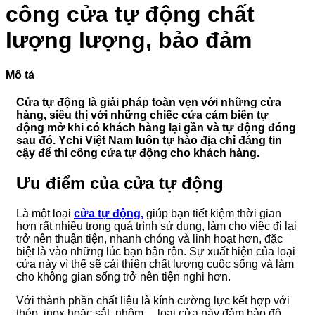
VIỆN
minh
Phổ
công cửa tự động chất
103
Biến
Và
lượng lượng, bảo đảm
Cách
Xử
Lý
Mô tả
Cửa tự động là giải pháp toàn vẹn với những cửa
hàng, siêu thị với những chiếc cửa cảm biến tự
động mở khi có khách hàng lại gần và tự động đóng
sau đó. Ychi Việt Nam luôn tự hào địa chỉ đáng tin
cậy để thi công cửa tự động cho khách hàng.
Ưu điểm của cửa tự động
Là một loại
cửa tự động,
giúp bạn tiết kiệm thời gian
hơn rất nhiều trong quá trình sử dụng, làm cho việc đi lại
trở nên thuận tiện, nhanh chóng và linh hoạt hơn, đặc
biệt là vào những lúc bạn bận rộn. Sự xuất hiện của loại
cửa này vì thế sẽ cải thiện chất lượng cuộc sống và làm
cho không gian sống trở nên tiện nghi hơn.
Với thành phần chất liệu là kính cường lực kết hợp với
thép, inox hoặc sắt, nhôm… loại cửa này đảm bảo độ