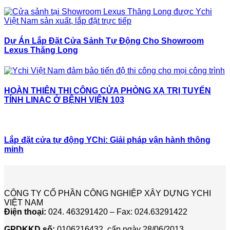
Dự Án Lắp Đặt Cửa Sảnh Tự Động Cho Showroom
Lexus Thăng Long
HOÀN THIỆN THI CÔNG CỬA PHÒNG XẠ TRỊ TUYẾN
TÍNH LINAC Ở BỆNH VIỆN 103
Lắp đặt cửa tự động YChi: Giải pháp vận hành thông
minh
CÔNG TY CỔ PHẦN CÔNG NGHIỆP XÂY DỰNG YCHI
VIỆT NAM
Điện thoại:
024. 463291420 – Fax: 024.63291422
GPDKKD số:
0106216432, cấp ngày 28/06/2013