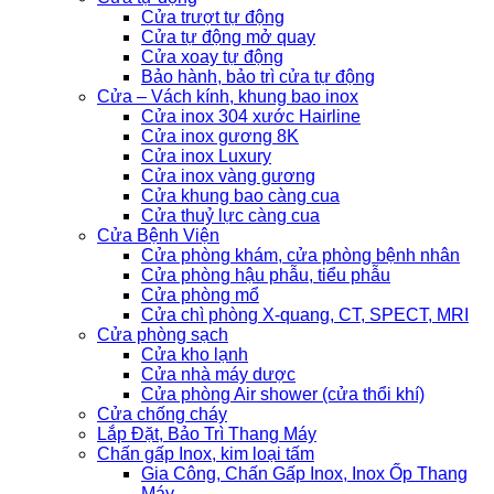
Cửa trượt tự động
Cửa tự động mở quay
Cửa xoay tự động
Bảo hành, bảo trì cửa tự động
Cửa – Vách kính, khung bao inox
Cửa inox 304 xước Hairline
Cửa inox gương 8K
Cửa inox Luxury
Cửa inox vàng gương
Cửa khung bao càng cua
Cửa thuỷ lực càng cua
Cửa Bệnh Viện
Cửa phòng khám, cửa phòng bệnh nhân
Cửa phòng hậu phẫu, tiểu phẫu
Cửa phòng mổ
Cửa chì phòng X-quang, CT, SPECT, MRI
Cửa phòng sạch
Cửa kho lạnh
Cửa nhà máy dược
Cửa phòng Air shower (cửa thổi khí)
Cửa chống cháy
Lắp Đặt, Bảo Trì Thang Máy
Chấn gấp Inox, kim loại tấm
Gia Công, Chấn Gấp Inox, Inox Ốp Thang
Máy