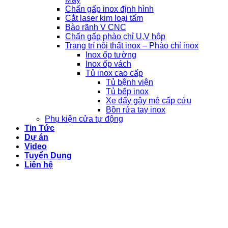
Chấn gấp inox định hình
Cắt laser kim loại tấm
Bào rãnh V CNC
Chấn gấp phào chỉ U,V hộp
Trang trí nội thất inox – Phào chỉ inox
Inox ốp tường
Inox ốp vách
Tủ inox cao cấp
Tủ bệnh viện
Tủ bếp inox
Xe đẩy gây mê cấp cứu
Bồn rửa tay inox
Phụ kiện cửa tự động
Tin Tức
Dự án
Video
Tuyển Dụng
Liên hệ