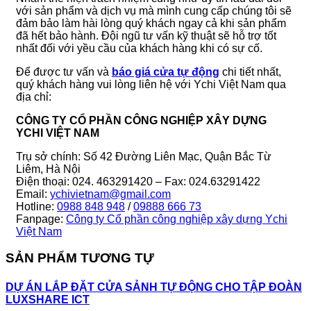
với sản phẩm và dịch vụ mà mình cung cấp chúng tôi sẽ
đảm bảo làm hài lòng quý khách ngay cả khi sản phẩm
đã hết bảo hành. Đội ngũ tư vấn kỹ thuật sẽ hỗ trợ tốt
nhất đối với yều cầu của khách hàng khi có sự cố.
Để được tư vấn và
báo giá cửa tự động
chi tiết nhất,
quý khách hàng vui lòng liên hệ với Ychi Việt Nam qua
địa chỉ:
CÔNG TY CỔ PHẦN CÔNG NGHIỆP XÂY DỰNG
YCHI VIỆT NAM
Trụ sở chính: Số 42 Đường Liên Mạc, Quận Bắc Từ
Liêm, Hà Nội
Điện thoại: 024. 463291420 – Fax: 024.63291422
Email:
ychivietnam@gmail.com
Hotline:
0988 848 948
/
09888 666 73
Fanpage:
Công ty Cổ phần công nghiệp xây dựng Ychi
Việt Nam
SẢN PHẨM TƯƠNG TỰ
DỰ ÁN LẮP ĐẶT CỬA SẢNH TỰ ĐỘNG CHO TẬP ĐOÀN
LUXSHARE ICT