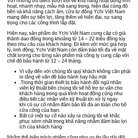
Với những ưu điểm vượt trội về khả năng hoạt động linh
hoạt, nhanh nhạy, mẫu mã sang trọng, hiện đại cùng độ
bền và khả năng cách âm, cửa tự động Ychi Việt Nam
mang đến sự tiện lợi, tăng thêm vẻ hiện đại, sự sang
trọng cho các công trình lắp đặt.
Hiện nay, sản phẩm do Ychi Việt Nam cung cấp có giá
thành dao động trong khoảng từ 14 – 22 triệu đồng tùy
theo nhu cầu của khách hàng. Đi kèm với mức giá hợp
lý, linh động, Ychi Việt Nam còn đảm bảo tối đa về mặt
chất lượng cho từng sản phẩm mà công ty cung cấp với
chế độ bảo hành từ 12 – 24 tháng.
Vì vậy đến với chúng tôi quý khách không cần phải
lo lắng về vấn đề bảo hành hay hậu mãi
.Trong thời gian thiết bị bảo hành đội ngũ nhân
viên kỹ thuật bên chúng tôi sẽ hỗ trợ tư vấn cho
khách hàng trong quá trình hoạt động cũng như
điều tiết các nhân viên kỹ thuật tới xử lý ngay
khi có sự cố nhằm đảm bảo tối đa an toàn cho bộ
cửa cổng của bạn.
Bất cứ một sự cố nào xảy ra chúng tôi sẽ khắc
phục sớm nhất trong khả năng nhằm đảm bảo lợi
ích của khách hàng
Nhằm thể hiện trách nhiệm cũng như uy tín lâu dài đối