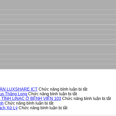
ở
ÀN LUXSHARE ICT
Chức năng bình luận bị tắt
ở
DỰ
us Thăng Long
Chức năng bình luận bị tắt
Dự
ÁN
ở
TÍNH LINAC Ở BỆNH VIỆN 103
Chức năng bình luận bị tắt
ở
Án
LẮP
H
nh
Chức năng bình luận bị tắt
Lắp
ở
Lắp
ĐẶT
TH
ách Xử Lý
Chức năng bình luận bị tắt
đặt
Cửa
Đặt
CỬA
TH