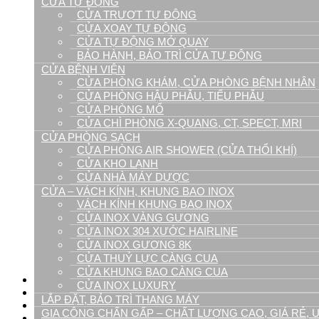
CỬA TỰ ĐỘNG
Cửa phòng sạch
CỬA TRƯỢT TỰ ĐỘNG
Cửa kho lạnh
CỬA XOAY TỰ ĐỘNG
Cửa nhà máy dược
CỬA TỰ ĐỘNG MỞ QUAY
Cửa phòng Air shower (cửa thổi khí)
BẢO HÀNH, BẢO TRÌ CỬA TỰ ĐỘNG
Cửa chống cháy
CỬA BỆNH VIỆN
Lắp Đặt, Bảo Trì Thang Máy
CỬA PHÒNG KHÁM, CỬA PHÒNG BỆNH NHÂN
Chấn gấp Inox, kim loại tấm
CỬA PHÒNG HẬU PHẪU, TIỂU PHẪU
Gia Công, Chấn Gấp Inox, Inox Ốp Thang M
CỬA PHÒNG MỔ
Chấn gấp inox định hình
CỬA CHÌ PHÒNG X-QUANG, CT, SPECT, MRI
Cắt laser kim loại tấm
CỬA PHÒNG SẠCH
Bào rãnh V CNC
CỬA PHÒNG AIR SHOWER (CỬA THỔI KHÍ)
Chấn gấp phào chỉ U,V hộp
CỬA KHO LẠNH
Trang trí nội thất inox – Phào chỉ inox
CỬA NHÀ MÁY DƯỢC
Inox ốp tường
Inox ốp vách
CỬA – VÁCH KÍNH, KHUNG BAO INOX
Tủ inox cao cấp
VÁCH KÍNH KHUNG BAO INOX
Tủ bệnh viện
CỬA INOX VÀNG GƯƠNG
Tủ bếp inox
CỬA INOX 304 XƯỚC HAIRLINE
Xe đẩy gây mê cấp cứu
CỬA INOX GƯƠNG 8K
Bồn rửa tay inox
CỬA THUỶ LỰC CÀNG CUA
Phụ kiện cửa tự động
CỬA KHUNG BAO CÀNG CUA
Tin Tức
CỬA INOX LUXURY
Dự án
LẮP ĐẶT, BẢO TRÌ THANG MÁY
Video
GIA CÔNG CHẤN GẤP – CHẤT LƯỢNG CAO, GIÁ RẺ, U
Tuyển Dụng