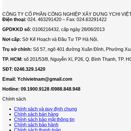
CÔNG TY CỔ PHẦN CÔNG NGHIỆP XÂY DỰNG YCHI VIỆ
Điện thoại:
024. 463291420 – Fax: 024.63291422
GPDKKD số:
0106216432, cấp ngày 28/06/2013
Nơi cấp:
Sở Kế Hoạch và Đầu Tư TP Hà Nội.
Trụ sở chính:
Số 57, ngõ 401 đường Xuân Đỉnh, Phường Xuâ
TP. HCM:
số 201/53/8, Nguyễn Xí, P26, Q. Bình Thạnh, TP. 
SĐT:
0246.329.1420
Email:
Ychivietnam@gmail.com
Hotline: 09.1900.9128 /0988.848.948
Chính sách
Chính sách và quy định chung
Chính sách bán hàng
Chính sách bảo mật thông tin
Chính sách bảo hành
Chính sách thanh toán