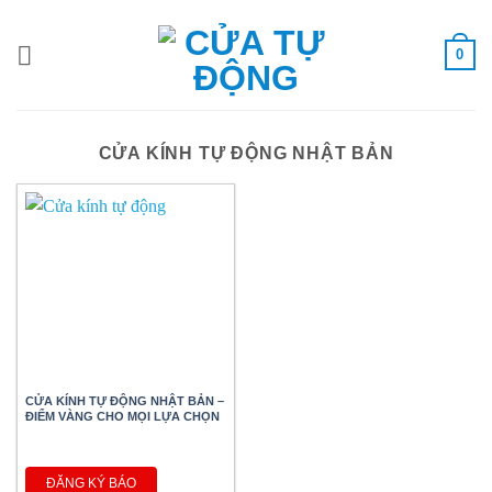
Bỏ
qua
0
nội
dung
CỬA KÍNH TỰ ĐỘNG NHẬT BẢN
CỬA KÍNH TỰ ĐỘNG NHẬT BẢN –
ĐIỂM VÀNG CHO MỌI LỰA CHỌN
ĐĂNG KÝ BÁO