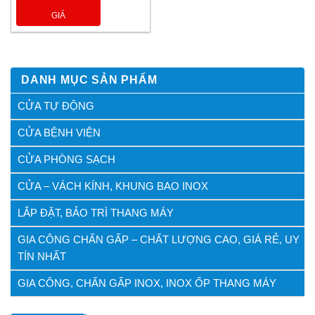
GIÁ
DANH MỤC SẢN PHẨM
CỬA TỰ ĐỘNG
CỬA BỆNH VIỆN
CỬA PHÒNG SẠCH
CỬA – VÁCH KÍNH, KHUNG BAO INOX
LẮP ĐẶT, BẢO TRÌ THANG MÁY
GIA CÔNG CHẤN GẤP – CHẤT LƯỢNG CAO, GIÁ RẺ, UY
TÍN NHẤT
GIA CÔNG, CHẤN GẤP INOX, INOX ỐP THANG MÁY