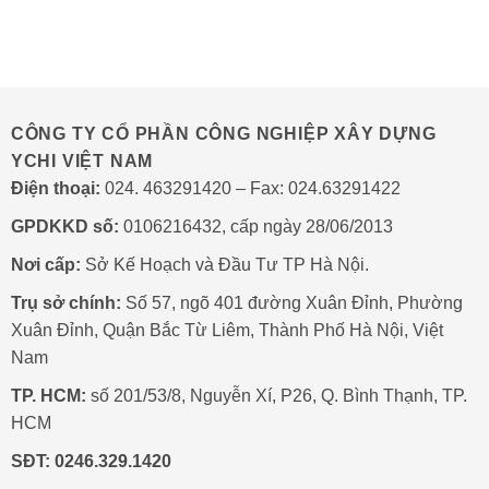
Tự
Giải
Ở
Động
pháp
BỆNH
Không
vận
VIỆN
Đóng
hành
103
Kín:
thông
5
minh
Lý
CÔNG TY CỔ PHẦN CÔNG NGHIỆP XÂY DỰNG
Do
YCHI VIỆT NAM
Phổ
Biến
Điện thoại:
024. 463291420 – Fax: 024.63291422
Và
Cách
GPDKKD số:
0106216432, cấp ngày 28/06/2013
Xử
Lý
Nơi cấp:
Sở Kế Hoạch và Đầu Tư TP Hà Nội.
Trụ sở chính:
Số 57, ngõ 401 đường Xuân Đỉnh, Phường
Xuân Đỉnh, Quận Bắc Từ Liêm, Thành Phố Hà Nội, Việt
Nam
TP. HCM:
số 201/53/8, Nguyễn Xí, P26, Q. Bình Thạnh, TP.
HCM
SĐT:
0246.329.1420