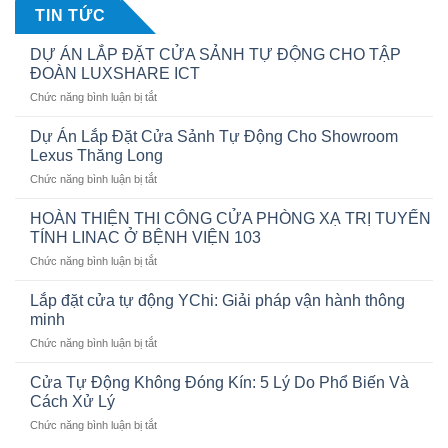
TIN TỨC
DỰ ÁN LẮP ĐẶT CỬA SẢNH TỰ ĐỘNG CHO TẬP
ĐOÀN LUXSHARE ICT
ở
Chức năng bình luận bị tắt
DỰ
ÁN
Dự Án Lắp Đặt Cửa Sảnh Tự Động Cho Showroom
LẮP
Lexus Thăng Long
ĐẶT
ở
Chức năng bình luận bị tắt
CỬA
Dự
SẢNH
Án
TỰ
HOÀN THIỆN THI CÔNG CỬA PHÒNG XẠ TRỊ TUYẾN
Lắp
ĐỘNG
TÍNH LINAC Ở BỆNH VIỆN 103
Đặt
CHO
ở
Chức năng bình luận bị tắt
Cửa
TẬP
HOÀN
Sảnh
ĐOÀN
THIỆN
Tự
Lắp đặt cửa tự động YChi: Giải pháp vận hành thông
LUXSHARE
THI
Động
minh
ICT
CÔNG
Cho
ở
Chức năng bình luận bị tắt
CỬA
Showroom
Lắp
PHÒNG
Lexus
đặt
XẠ
Cửa Tự Động Không Đóng Kín: 5 Lý Do Phổ Biến Và
Thăng
cửa
TRỊ
Cách Xử Lý
Long
tự
TUYẾN
ở
Chức năng bình luận bị tắt
động
TÍNH
Cửa
YChi:
LINAC