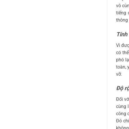
vô cù
tiếng
thông
Tính
Vì đượ
có thể
phó lạ
toàn, 
vỡ.
Độ r
Đối v
cùng l
công 
Đó ch
không 