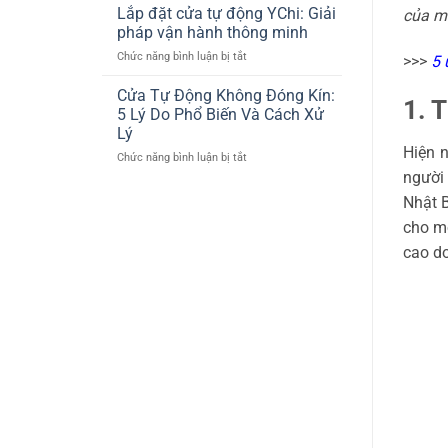
THIỆN
Động
Lắp đặt cửa tự động YChi: Giải
của m
THI
Cho
pháp vận hành thông minh
CÔNG
Showroom
ở
Chức năng bình luận bị tắt
>>>
5 
CỬA
Lexus
Lắp
PHÒNG
Thăng
đặt
Cửa Tự Động Không Đóng Kín:
XẠ
Long
1. 
cửa
TRỊ
5 Lý Do Phổ Biến Và Cách Xử
tự
TUYẾN
Lý
động
TÍNH
Hiện n
ở
Chức năng bình luận bị tắt
YChi:
LINAC
Cửa
Giải
người 
Ở
Tự
pháp
BỆNH
Nhật B
Động
vận
VIỆN
Không
cho mọ
hành
103
Đóng
thông
cao do
Kín:
minh
5
Lý
Do
Phổ
Biến
Và
Cách
Xử
Lý