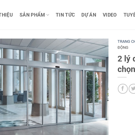
 THIỆU
SẢN PHẨM
TIN TỨC
DỰ ÁN
VIDEO
TUY
TRANG C
ĐỘNG
2 lý
chọn