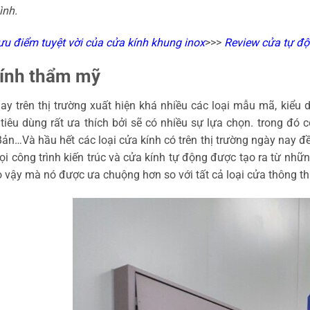
ình.
ưu điểm tuyệt vời của cửa kính khung inox
>>>
Review cửa tự độ
Tính thẩm mỹ
ay trên thị trường xuất hiện khá nhiều các loại mẫu mã, kiể
tiêu dùng rất ưa thích bởi sẽ có nhiều sự lựa chọn. trong đó 
ản…Và hầu hết các loại cửa kính có trên thị trường ngày nay đều
i công trình kiến trúc và cửa kính tự động được tạo ra từ những
 vậy mà nó được ưa chuộng hơn so với tất cả loại cửa thông t