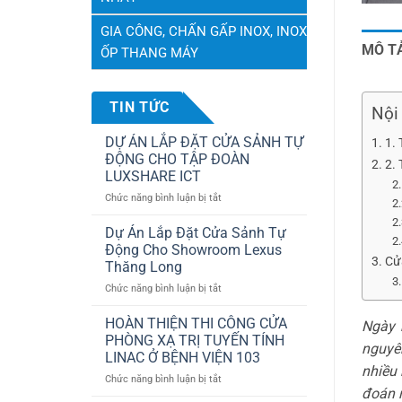
GIA CÔNG, CHẤN GẤP INOX, INOX
MÔ T
ỐP THANG MÁY
TIN TỨC
Nội 
DỰ ÁN LẮP ĐẶT CỬA SẢNH TỰ
1.
ĐỘNG CHO TẬP ĐOÀN
2. 
LUXSHARE ICT
ở
Chức năng bình luận bị tắt
DỰ
ÁN
Dự Án Lắp Đặt Cửa Sảnh Tự
LẮP
Động Cho Showroom Lexus
ĐẶT
Cử
Thăng Long
CỬA
ở
Chức năng bình luận bị tắt
SẢNH
Dự
TỰ
Án
ĐỘNG
HOÀN THIỆN THI CÔNG CỬA
Ngày 
Lắp
CHO
PHÒNG XẠ TRỊ TUYẾN TÍNH
nguyên
Đặt
TẬP
LINAC Ở BỆNH VIỆN 103
Cửa
ĐOÀN
nhiều 
ở
Chức năng bình luận bị tắt
Sảnh
LUXSHARE
đoán r
HOÀN
Tự
ICT