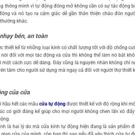
ng thông minh vì tự động đóng mở không cần có sự tác động bằ
 động và nó tạo ra cảm giác dễ gần thân thiện chào đón ngườ
 thường khác.
 nhạy bén, an toàn
c thiết kế từ những loại kính có chất lượng tốt với độ chống c
 nói đối với mọi tác động và cửa thì không thể làm nó bật khỏi
i một cách cực dễ dàng. Đây cũng là nguyên nhân không chỉ ng
yên tâm cho người sử dụng mà ngay cả đối với người thợ thiết k
ộng của cửa
ới hầu hết các mẫu
cửa tự động
được thiết kế với độ rộng khi mở
úc có giới đáng kể giúp cho mọi người không chen lấn xô đẩy 
cộng.
ính là hai lý do mà cửa kính tự động hiện đang là sản phẩm 
gian cửa của mình, còn bạn thì sao nếu đã yêu thích cửa tự 