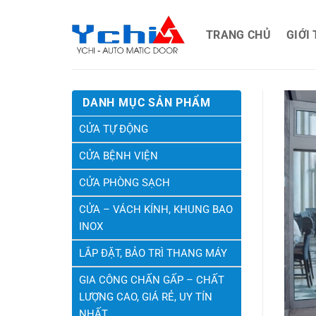
Bỏ
qua
TRANG CHỦ
GIỚI
nội
dung
DANH MỤC SẢN PHẨM
CỬA TỰ ĐỘNG
CỬA BỆNH VIỆN
CỬA PHÒNG SẠCH
CỬA – VÁCH KÍNH, KHUNG BAO
INOX
LẮP ĐẶT, BẢO TRÌ THANG MÁY
GIA CÔNG CHẤN GẤP – CHẤT
LƯỢNG CAO, GIÁ RẺ, UY TÍN
NHẤT