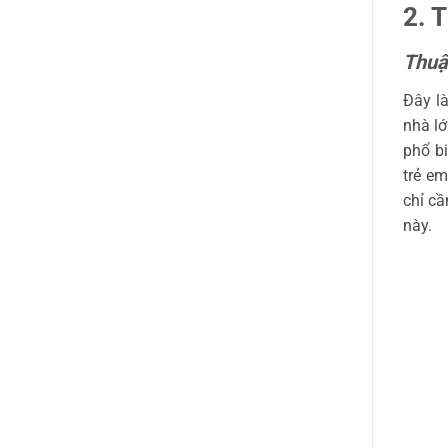
2. 
Thuậ
Đây là
nhà lớ
phổ bi
trẻ em
chỉ cầ
này.