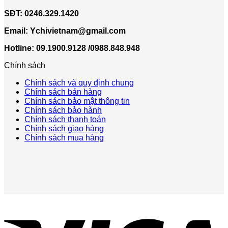
SĐT:
0246.329.1420
Email:
Ychivietnam@gmail.com
Hotline: 09.1900.9128 /0988.848.948
Chính sách
Chính sách và quy định chung
Chính sách bán hàng
Chính sách bảo mật thông tin
Chính sách bảo hành
Chính sách thanh toán
Chính sách giao hàng
Chính sách mua hàng
V