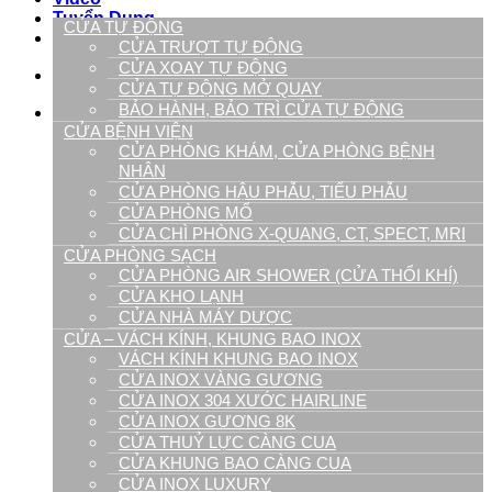
Tuyển Dụng
CỬA TỰ ĐỘNG
Liên hệ
CỬA TRƯỢT TỰ ĐỘNG
CỬA XOAY TỰ ĐỘNG
09.1900.9128
CỬA TỰ ĐỘNG MỞ QUAY
BẢO HÀNH, BẢO TRÌ CỬA TỰ ĐỘNG
0
CỬA BỆNH VIỆN
CỬA PHÒNG KHÁM, CỬA PHÒNG BỆNH
Giỏ hàng
NHÂN
CỬA PHÒNG HẬU PHẪU, TIỂU PHẪU
CỬA PHÒNG MỔ
CỬA CHÌ PHÒNG X-QUANG, CT, SPECT, MRI
CỬA PHÒNG SẠCH
CỬA PHÒNG AIR SHOWER (CỬA THỔI KHÍ)
CỬA KHO LẠNH
Chưa có sản phẩm trong giỏ hàng.
CỬA NHÀ MÁY DƯỢC
CỬA – VÁCH KÍNH, KHUNG BAO INOX
VÁCH KÍNH KHUNG BAO INOX
CỬA INOX VÀNG GƯƠNG
CỬA INOX 304 XƯỚC HAIRLINE
CỬA INOX GƯƠNG 8K
CỬA THUỶ LỰC CÀNG CUA
CỬA KHUNG BAO CÀNG CUA
CỬA INOX LUXURY