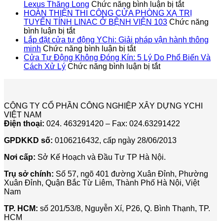
ở
ÁN
Lexus Thăng Long
Chức năng bình luận bị tắt
Dự
LẮP
HOÀN THIỆN THI CÔNG CỬA PHÒNG XẠ TRỊ
Án
ĐẶT
TUYẾN TÍNH LINAC Ở BỆNH VIỆN 103
Chức năng
ở
Lắp
CỬA
bình luận bị tắt
HOÀN
Đặt
SẢN
Lắp đặt cửa tự động YChi: Giải pháp vận hành thông
THIỆN
ở
Cửa
TỰ
minh
Chức năng bình luận bị tắt
THI
Lắp
Sảnh
ĐỘN
Cửa Tự Động Không Đóng Kín: 5 Lý Do Phổ Biến Và
CÔNG
đặt
ở
Tự
CHO
Cách Xử Lý
Chức năng bình luận bị tắt
CỬA
cửa
Cửa
Động
TẬP
PHÒNG
tự
Tự
Cho
ĐOÀ
XẠ
động
Động
Showroo
LUX
TRỊ
YChi:
Không
Lexus
ICT
CÔNG TY CỔ PHẦN CÔNG NGHIỆP XÂY DỰNG YCHI
TUYẾN
Giải
Đóng
Thăng
VIỆT NAM
TÍNH
pháp
Kín:
Long
Điện thoại:
024. 463291420 – Fax: 024.63291422
LINAC
vận
5
Ở
hành
Lý
GPDKKD số:
0106216432, cấp ngày 28/06/2013
BỆNH
thông
Do
VIỆN
minh
Phổ
Nơi cấp:
Sở Kế Hoạch và Đầu Tư TP Hà Nội.
103
Biến
Và
Trụ sở chính:
Số 57, ngõ 401 đường Xuân Đỉnh, Phường
Cách
Xuân Đỉnh, Quận Bắc Từ Liêm, Thành Phố Hà Nội, Việt
Xử
Nam
Lý
TP. HCM:
số 201/53/8, Nguyễn Xí, P26, Q. Bình Thạnh, TP.
HCM