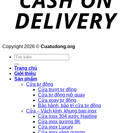
Copyright 2026 ©
Cuatudong.org
Tìm
kiếm:
Trang chủ
Giới thiệu
Sản phẩm
Cửa tự động
Cửa trượt tự động
Cửa tự động mở quay
Cửa xoay tự động
Bảo hành, bảo trì cửa tự động
Cửa – Vách kính, khung bao inox
Cửa inox 304 xước Hairline
Cửa inox gương 8K
Cửa inox Luxury
Cửa inox vàng gương