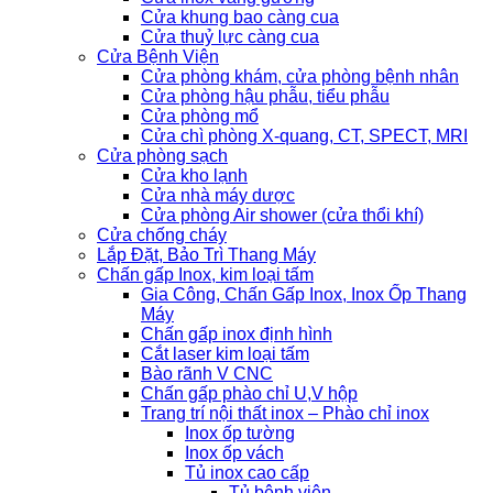
Cửa khung bao càng cua
Cửa thuỷ lực càng cua
Cửa Bệnh Viện
Cửa phòng khám, cửa phòng bệnh nhân
Cửa phòng hậu phẫu, tiểu phẫu
Cửa phòng mổ
Cửa chì phòng X-quang, CT, SPECT, MRI
Cửa phòng sạch
Cửa kho lạnh
Cửa nhà máy dược
Cửa phòng Air shower (cửa thổi khí)
Cửa chống cháy
Lắp Đặt, Bảo Trì Thang Máy
Chấn gấp Inox, kim loại tấm
Gia Công, Chấn Gấp Inox, Inox Ốp Thang
Máy
Chấn gấp inox định hình
Cắt laser kim loại tấm
Bào rãnh V CNC
Chấn gấp phào chỉ U,V hộp
Trang trí nội thất inox – Phào chỉ inox
Inox ốp tường
Inox ốp vách
Tủ inox cao cấp
Tủ bệnh viện