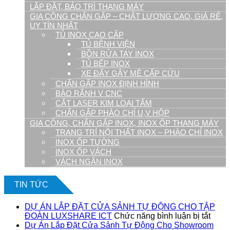
LẮP ĐẶT, BẢO TRÌ THANG MÁY
GIA CÔNG CHẤN GẤP – CHẤT LƯỢNG CAO, GIÁ RẺ,
UY TÍN NHẤT
TỦ INOX CAO CẤP
TỦ BỆNH VIỆN
BỒN RỬA TAY INOX
TỦ BẾP INOX
XE ĐẨY GÂY MÊ CẤP CỨU
CHẤN GẤP INOX ĐỊNH HÌNH
BÀO RÃNH V CNC
CẮT LASER KIM LOẠI TẤM
CHẤN GẤP PHÀO CHỈ U,V HỘP
GIA CÔNG, CHẤN GẤP INOX, INOX ỐP THANG MÁY
TRANG TRÍ NỘI THẤT INOX – PHÀO CHỈ INOX
INOX ỐP TƯỜNG
INOX ỐP VÁCH
VÁCH NGĂN INOX
TIN TỨC
DỰ ÁN LẮP ĐẶT CỬA SẢNH TỰ ĐỘNG CHO TẬP
ở
ĐOÀN LUXSHARE ICT
Chức năng bình luận bị tắt
DỰ
Dự Án Lắp Đặt Cửa Sảnh Tự Động Cho Showroom